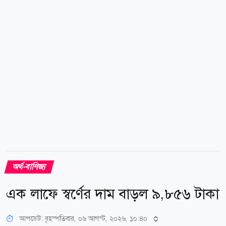
একটি সমঝোতা এবং মধ্যপ্রাচ্যে চলমান উত্তেজনা কমার আশা
বিনিয়োগকারীদের আস্থা বাড়িয়েছে। এর ফলে তেলের দাম
নিম্নমুখী থাকার সম্ভাবনা তৈরি হয়েছে এবং কেন্দ্রীয়
ব্যাংকগুলোর সুদের হার বাড়ানোর চাপও কমতে পারে,...
অর্থ-বাণিজ্য
এক লাফে স্বর্ণের দাম বাড়ল ৯,৮৫৬ টাকা
আপডেট: বৃহস্পতিবার, ০৬ আগস্ট, ২০২৬, ১০:৪০