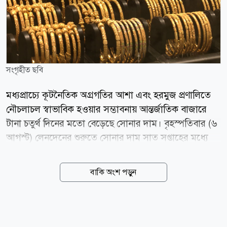
সংগৃহীত ছবি
মধ্যপ্রাচ্যে কূটনৈতিক অগ্রগতির আশা এবং হরমুজ প্রণালিতে
নৌচলাচল স্বাভাবিক হওয়ার সম্ভাবনায় আন্তর্জাতিক বাজারে
টানা চতুর্থ দিনের মতো বেড়েছে সোনার দাম। বৃহস্পতিবার (৬
আগস্ট) লেনদেনের শুরুতে সোনার দাম সাত সপ্তাহের মধ্যে
সর্বোচ্চ পর্যায়ে পৌঁছায়। স্পট মার্কেটে প্রতি আউন্স সোনার দাম
শূন্য দশমিক ৫ শতাংশ বেড়ে ৪ হাজার ২৬৫ দশমিক ২২
বাকি অংশ পড়ুন
ডলারে দাঁড়ায়। এর আগে দিনের শুরুতে ১৮ জুনের পর সর্বোচ্চ
দামে পৌঁছায় মূল্যবান এই ধাতু। বুধবারও সোার দাম
ফেব্রুয়ারির পর সবচেয়ে বড় একদিনের উত্থান দেখেছিল।
বাজার বিশ্লেষকদের মতে, ইরান ও ওমানের মধ্যে সম্ভাব্য