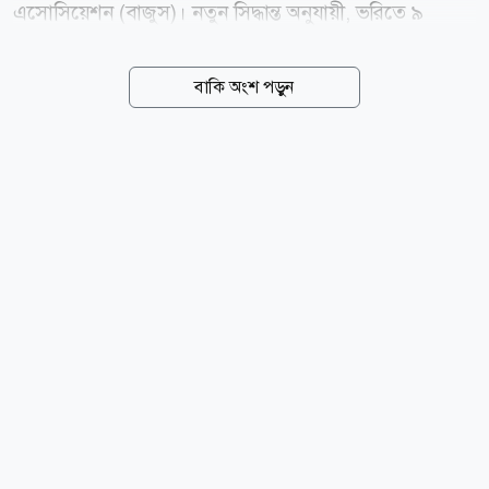
এসোসিয়েশন (বাজুস)। নতুন সিদ্ধান্ত অনুযায়ী, ভরিতে ৯
হাজার ৮৫৬ টাকা বাড়িয়ে ২২ ক্যারেটের এক ভরি স্বর্ণের দাম
২ লাখ ৩২ হাজার ৯৩০ টাকা নির্ধারণ করা হয়েছে, যা আজ
বাকি অংশ পড়ুন
বৃহস্পতিবার (৬ আগস্ট) সকাল ১০টা থেকেই কার্যকর হয়েছে।
বাজুস আজ সকালে এক বিজ্ঞপ্তিতে জানায়, স্থানীয় বাজারে
তেজাবি স্বর্ণের (পিওর গোল্ড) মূল্য বেড়েছে। ফলে সার্বিক
পরিস্থিতি বিবেচনায় ভ্যাটসহ স্বর্ণের নতুন দাম নির্ধারণ করা
হয়েছে। নতুন দাম অনুযায়ী, দেশের বাজারে ভ্যাটসহ প্রতি ভরি
(১১.৬৬৪ গ্রাম) ২২ ক্যারেটের স্বর্ণের দাম পড়বে ২ লাখ ৩২
হাজার ৯৩০ টাকা। এছাড়া ২১ ক্যারেটের প্রতি ভরি ২ লাখ ২২
হাজার ৪৯১ টাকা, ১৮ ক্যারেটের প্রতি ভরি ১...