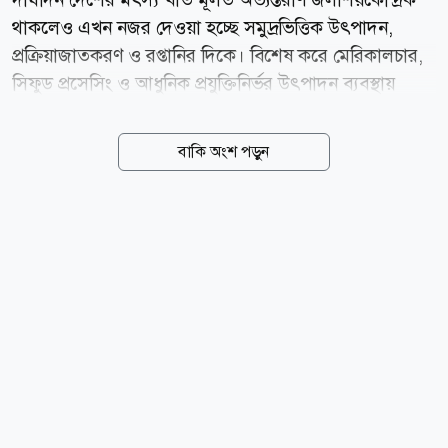
থাকলেও এখন নজর দেওয়া হচ্ছে সমুদ্রভিত্তিক উৎপাদন,
প্রক্রিয়াজাতকরণ ও রপ্তানির দিকে। বিশেষ করে মেরিকালচার,
সিফুড প্রসেসিং ও আধুনিক প্রযুক্তিনির্ভর উৎপাদন ব্যবস্থায়
বিনিয়োগ আকর্ষণে একগুচ্ছ উদ্যোগ সামনে আনছে সরকার।
সংশ্লিষ্টরা বলছেন, উৎপাদন থেকে রপ্তানি পর্যন্ত পুরো সরবরাহ
বাকি অংশ পড়ুন
শৃঙ্খলে বিনিয়োগ নিশ্চিত করা গেলে ব্লু ইকোনমি দেশের
অর্থনীতিতে নতুন মাত্রা যোগ করতে পারে। দেশের মোট দেশজ
উৎপাদনে (জিডিপি) মৎস্য খাতের অবদান প্রায় ৩ দশমিক ৪
শতাংশ এবং কৃষিজ জিডিপিতে প্রায় ২২ শতাংশ। বাংলাদেশ
ইতোমধ্যে বিশ্বের শীর্ষ অভ্যন্তরীণ মৎস্য ও অ্যাকুয়াকালচার
উৎপাদনকারী দেশগুলোর একটি। তবে এখন লক্ষ্য শুধু
উৎপাদন বাড়ানো নয় বরং উচ্চমূল্যের সামুদ্রিক প্রজাতি,
প্রযুক্তিনির্ভর চাষ এবং রপ্তানিমুখী শিল্প গড়ে তোলা।...