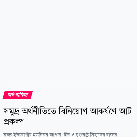
কমেছে। বিপরীতে চীনের ইউয়ান ৫ দশমিক ১৪ শতাংশ এবং
পাকিস্তানের রুপি ০ দশমিক ৩৯ শতাংশ শক্তিশালী হয়েছে।
বাংলাদেশ ব্যাংকের কর্মকর্তারা বলছেন, বাজারভিত্তিক বিনিময়
হার ব্যবস্থা চালু এবং...
অর্থ-বাণিজ্য
সমুদ্র অর্থনীতিতে বিনিয়োগ আকর্ষণে আট
প্রকল্প
নজর ইউরোপীয় ইউনিয়ন জাপান, চীন ও যুক্তরাষ্ট্র সিফুডের বাজার