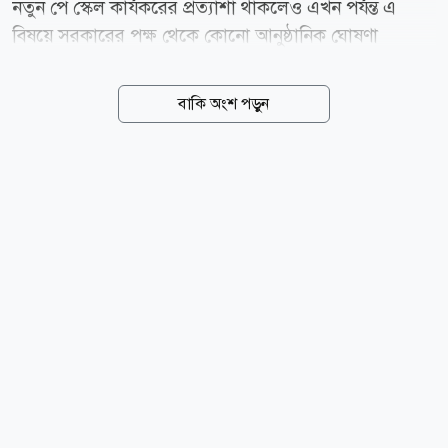
নতুন পে স্কেল কার্যকরের প্রত্যাশা থাকলেও এখন পর্যন্ত এ
বিষয়ে সরকারের পক্ষ থেকে কোনো আনুষ্ঠানিক ঘোষণা
আসেনি। ফলে চাকরিজীবীদের মধ্যে অনিশ্চয়তা ও হতাশায়
উদ্বেগ বাড়ছে। এদিকে পে স্কেল বাস্তবায়ন নিয়ে সরকারের
বাকি অংশ পড়ুন
প্রস্তুতি এগিয়ে চললেও আন্তর্জাতিক মুদ্রা তহবিল (আইএমএফ)
এটি অন্তত দুই বছর পিছিয়ে দেওয়ার পরামর্শ দিয়েছে। তবে
সরকার সেই সুপারিশ গ্রহণ না করে নবম জাতীয় পে স্কেলের
গেজেট দ্রুত প্রকাশের দিকেই এগোচ্ছে। অর্থ ও পরিকল্পনামন্ত্রী
আমির খসরু মাহমুদ চৌধুরী জানিয়েছেন, নতুন বেতন
কাঠামোর কাজ এখন চূড়ান্ত পর্যায়ে। মন্ত্রিসভার অনুমোদন
মিললেই প্রজ্ঞাপন জারি করা হবে। অর্থ বিভাগের সূত্র বলছে,
আগামী অক্টোবরে আইএমএফের বার্ষিক সভার আগেই গেজেট
প্রকাশের...