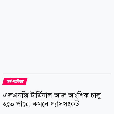
জ্বালানি তেলের মানদণ্ড ব্রেন্ট ক্রুডের দাম প্রায় ৫ শতাংশ কমে
ব্যারেলপ্রতি ৮০ ডলারের নিচে নেমে...
অর্থ-বাণিজ্য
এলএনজি টার্মিনাল আজ আংশিক চালু
হতে পারে, কমবে গ্যাসসংকট