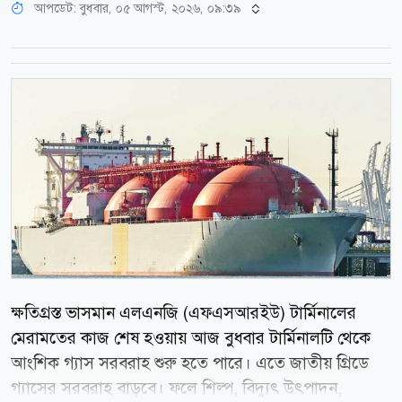
আপডেট: বুধবার, ০৫ আগস্ট, ২০২৬, ০৯:৩৯
ক্ষতিগ্রস্ত ভাসমান এলএনজি (এফএসআরইউ) টার্মিনালের
মেরামতের কাজ শেষ হওয়ায় আজ বুধবার টার্মিনালটি থেকে
আংশিক গ্যাস সরবরাহ শুরু হতে পারে। এতে জাতীয় গ্রিডে
গ্যাসের সরবরাহ বাড়বে। ফলে শিল্প, বিদ্যুৎ উৎপাদন,