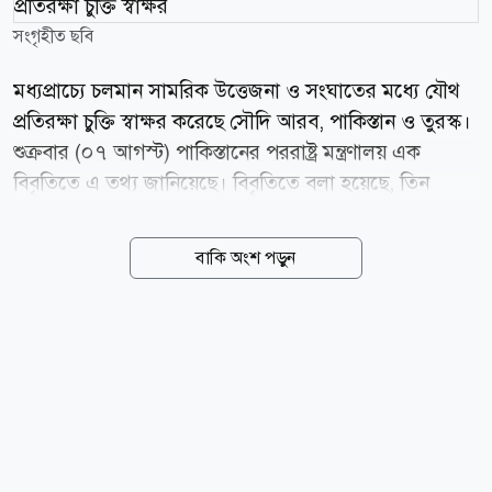
সংগৃহীত ছবি
মধ্যপ্রাচ্যে চলমান সামরিক উত্তেজনা ও সংঘাতের মধ্যে যৌথ
প্রতিরক্ষা চুক্তি স্বাক্ষর করেছে সৌদি আরব, পাকিস্তান ও তুরস্ক।
শুক্রবার (০৭ আগস্ট) পাকিস্তানের পররাষ্ট্র মন্ত্রণালয় এক
বিবৃতিতে এ তথ্য জানিয়েছে। বিবৃতিতে বলা হয়েছে, তিন
দেশের যেকোনো একটির ওপর সশস্ত্র হামলাকে তাদের সবার
ওপর হামলা হিসেবে বিবেচনা করা হবে। আঞ্চলিক ও
বাকি অংশ পড়ুন
আন্তর্জাতিক পর্যায়ে শান্তি, নিরাপত্তা ও স্থিতিশীলতা জোরদার
করার পাশাপাশি তিন দেশের সম্মিলিত নিরাপত্তা আরও
শক্তিশালী করাই চুক্তির লক্ষ্য বলে জানানো হয়েছে। চুক্তিটি
এমন সময়ে হলো, যখন মধ্যপ্রাচ্যে সামরিক উত্তেজনা বেড়েছে।
এর এক দিন আগে পাকিস্তানের প্রধানমন্ত্রী শাহবাজ শরিফ ও
দেশটির সেনাপ্রধান আসিম মুনির সৌদি আরবে পৌঁছে মক্কায়
ওমরাহ পালন করেন। শুক্রবার সৌদি আরবে যান তুরস্কের
প্রেসিডেন্ট রিসেপ তাইয়্যেপ এরদোয়ানও। সেখানে তিনি...