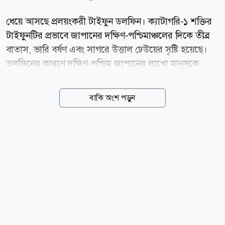
ধেয়ে আসছে প্রলয়ংকরী টাইফুন ডলফিন। ক্যাটাগরি-১ শক্তির
টাইফুনটির প্রভাবে জাপানের দক্ষিণ-পশ্চিমাঞ্চলের দিকে তীব্র
বাতাস, ভারি বর্ষণ এবং সাগরে উত্তাল ঢেউয়ের সৃষ্টি হয়েছে।
ডলফিনের কারণে দক্ষিণ-পশ্চিম জাপানের লাখো মানুষকে
নিরাপদ স্থানে সরে যাওয়ার নির্দেশ দেওয়া হয়েছে। প্রবল
বাতাস, ভারি বৃষ্টি ও উঁচু ঢেউয়ের আশঙ্কায় শুক্রবার ৫০০টিরও
বাকি অংশ পড়ুন
বেশি ফ্লাইট বাতিল করা হয়েছে। জাপান আবহাওয়া সংস্থা
(জেএমএ) জানিয়েছে, ক্যাটাগরি-১ টাইফুনটির সর্বোচ্চ স্থায়ী
বাতাসের গতি ঘণ্টায় ১৪৪ কিলোমিটার এবং দমকা হাওয়ার
গতি ঘণ্টায় ১৯৮ কিলোমিটার পর্যন্ত পৌঁছাতে পারে। টাইফুনটি
বর্তমানে কিউশু অঞ্চল ও ওকিনাওয়া প্রিফেকচারের মাঝামাঝি
দ্বীপপুঞ্জের দিকে অগ্রসর হচ্ছে। কর্তৃপক্ষ বাসিন্দাদের সতর্ক
থাকার এবং প্রয়োজন হলে দ্রুত নিরাপদ আশ্রয়ে চলে যাওয়ার
আহ্বান...