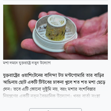
মশা দমনে যুক্তরাষ্ট্রে নতুন উদ্যোগ
যুক্তরাষ্ট্রের ওয়াশিংটনের বাসিন্দা টড মন্টগোমারি তার বাড়ির
আঙিনায় ছোট একটি টিউবের ঢাকনা খুলে শত শত মশা ছেড়ে
দেন। তবে এটি কোনো দুষ্টুমি নয়, বরং মশার বংশবিস্তার
নিয়ন্ত্রণের একটি নতুন বৈজ্ঞানিক উদ্যোগ। খবর বার্তা সংস্থা
এএফপির। তিনি যে মশাগুলো ছাড়েন, সেগুলো সবই পুরুষ
মশা। পুরুষ মশা মানুষকে কামড়ায় না। এদের শরীরে