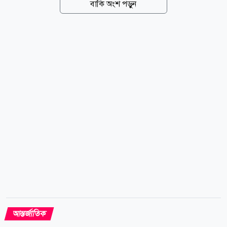
বাকি অংশ পড়ুন
ওলবাকিয়া নামের একটি প্রাকৃতিক ব্যাকটেরিয়া থাকে। এসব
পুরুষ মশা যখন এই ব্যাকটেরিয়াবিহীন স্ত্রী মশার সঙ্গে মিলিত
হয়, তখন স্ত্রী মশার ডিম আর ফুটে না। ফলে নতুন মশার জন্ম
বন্ধ হয়ে যায়। যুক্তরাষ্ট্রে আবাসিক এলাকার বাসিন্দাদের জন্য
এ ধরনের উদ্যোগ এবারই প্রথম। গ্রীষ্মের শেষ নাগাদ পুরো
এলাকায় প্রায় ৬ লাখ এশিয়ান টাইগার মশা ছেড়ে দেওয়ার
পরিকল্পনা রয়েছে। মশা নিয়ন্ত্রণকারী প্রতিষ্ঠান বি সেফ
মসকুইটো কন্ট্রোল-এর ৩২ বছর বয়সী প্রতিষ্ঠাতা টড...
আন্তর্জাতিক