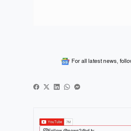
For all latest news, foll
Follow @news24bd.tv