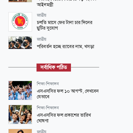
আইনমন্ত্রী
জাতীয়
চলতি মাসে ফের টানা চার দিনের
ছুটির সুযোগ
জাতীয়
পরিবর্তন হচ্ছে র‌্যাবের নাম, খসড়া
আইন প্রকাশ
বিনোদন
সর্বাধিক পঠিত
কনটেন্ট ক্রিয়েটর রিপন মিয়া গ্রেপ্তার
শিক্ষা-শিক্ষাঙ্গন
বসুন্ধরা শুভসংঘ
এসএসসির ফল ১০ আগস্ট, দেখবেন
পাবিপ্রবিতে বসুন্ধরা শুভসংঘের উদ্যোগে
যেভাবে
মাদকবিরোধী বিতর্ক প্রতিযোগিতা
শিক্ষা-শিক্ষাঙ্গন
রাজনীতি
এসএসসির ফল প্রকাশের তারিখ
শেখ হাসিনার ফেরার আর কোনো সুযোগ
ঘোষণা
নেই: পানিসম্পদ মন্ত্রী
জাতীয়