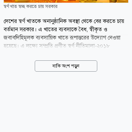
স্বর্ণ খাত স্বচ্ছ করতে চায় সরকার
দেশের স্বর্ণ খাতকে অনানুষ্ঠানিক অবস্থা থেকে বের করতে চায়
বর্তমান সরকার। এ খাতের ব্যবসাকে বৈধ, স্বীকৃত ও
জবাবদিহিমূলক ব্যবসায়িক খাতে রূপান্তরের উদ্যোগ নেওয়া
হয়েছে। এ লক্ষ্যে সম্প্রতি প্রণীত স্বর্ণ নীতিমালা-২০১৮
(সংশোধিত)-২০২৬-এর খসড়ার ওপর সংশ্লিষ্ট সরকারি সংস্থা ও
অংশীজনদের আগামী রোববারের মধ্যে লিখিত মতামত দিতে
বাকি অংশ পড়ুন
নির্দেশ দেওয়া হয়েছে। গতকাল সচিবালয়ে বাণিজ্য মন্ত্রণালয়ের
সম্মেলন কক্ষে খসড়া নীতিমালা পর্যালোচনা সভায় এ নির্দেশনা
দেন বাণিজ্যমন্ত্রী খন্দকার আবদুল মুক্তাদির। বিভিন্ন অংশীজনের
মতামত পাওয়ার পর প্রয়োজন হলে আরো একটি পরামর্শ সভা
অনুষ্ঠিত হবে। এরপর দ্রুত সময়ের মধ্যে সংশোধিত স্বর্ণ
নীতিমালা চূড়ান্ত করার উদ্যোগ নেওয়া হবে। বাণিজ্য
মন্ত্রণালয়ের সচিব মো. আতাউর রহমান খানের সভাপতিত্বে
অনুষ্ঠিত সভায় বাংলাদেশ জুয়েলার্স অ্যাসোসিয়েশনের...