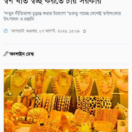
স্বর্ণ খাত স্বচ্ছ করতে চায় সরকার
*নতুন নীতিমালা চূড়ান্ত করার উদ্যোগ *গুরুত্ব পাচ্ছে দেশেই স্বর্ণালংকার
উৎপাদন ও রপ্তানি
আপডেট: শুক্রবার, ০৭ আগস্ট, ২০২৬, ১৫:০৯
অনলাইন ডেস্ক