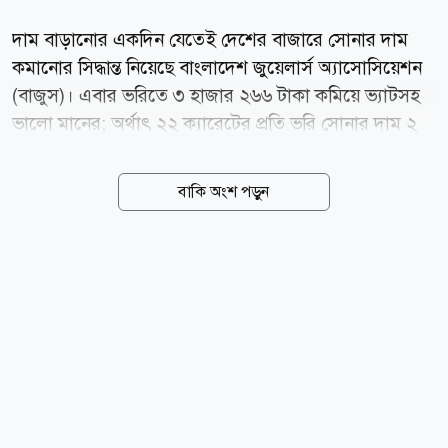
দাম বাড়ানোর একদিন যেতেই দেশের বাজারে সোনার দাম
কমানোর সিদ্ধান্ত নিয়েছে বাংলাদেশ জুয়েলার্স অ্যাসোসিয়েশন
(বাজুস)। এবার ভরিতে ৩ হাজার ২৬৬ টাকা কমিয়ে ভ্যাটসহ
ভালো মানের; অর্থাৎ ২২ ক্যারেটের প্রতি ভরি সোনার দাম ২
লাখ ২৯ হাজার ৬৬৪ টাকা নির্ধারণ করেছে সংস্থাটি। শুক্রবার
(৭ আগস্ট) সকালে এক বিজ্ঞপ্তিতে এ তথ্য জানিয়েছে বাজুস।
বাকি অংশ পড়ুন
নতুন এ দাম সকাল ১০টা থেকেই কার্যকর হয়েছে। বাজুস
জানিয়েছে, স্থানীয় বাজারে তেজাবি স্বর্ণের (পিওর গোল্ড) মূল্য
কমেছে। ফলে সার্বিক পরিস্থিতি বিবেচনায় ভ্যাটসহ সোনার
নতুন দাম নির্ধারণ করা হয়েছে। নতুন দাম অনুযায়ী, দেশের
বাজারে ভ্যাটসহ প্রতি ভরি (১১.৬৬৪ গ্রাম) ২২ ক্যারেটের
সোনার দাম পড়বে ২ লাখ ২৯ হাজার ৬৬৪ টাকা। এছাড়া ২১
ক্যারেটের প্রতি ভরি সোনার দাম ২ লাখ ১৯ হাজার ৩৪২ টাকা,
১৮ ক্যারেটের প্রতি ভরি সোনার দাম ১ লাখ ৮৮ হাজার ৩৭৪
টাকা...