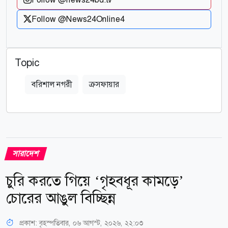
Follow @News24Online4
Topic
বরিশাল নগরী
ক্রসফায়ার
সারাদেশ
চুরি করতে গিয়ে ‘গৃহবধূর কামড়ে’
চোরের আঙুল বিচ্ছিন্ন
প্রকাশ:
বৃহস্পতিবার, ০৬ আগস্ট, ২০২৬, ২২:০৩