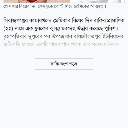
প্রেমিকার বিয়ের দিন ফেসবুকে পোস্ট দিয়ে প্রেমিকের আত্মহত্যা
সিরাজগঞ্জের কামারখন্দে প্রেমিকার বিয়ের দিন রাকিব প্রামাণিক
(২২) নামে এক যুবকের ঝুলন্ত মরদেহ উদ্ধার করেছে পুলিশ।
বৃহস্পতিবার দুপুরের পর উপজেলার রায়দৌলতপুর ইউনিয়নের
জটিবাড়ি গ্রামের একটি আমবাগান থেকে তার মরদেহ উদ্ধার
করা হয়। তিনি ওই গ্রামের সোহরাব প্রামাণিকের ছেলে।
ফেসবুকে তিনি এস এম রাকিব খান (SM Rakib Khan) নামে
বাকি অংশ পড়ুন
পরিচিত ছিলেন। মৃত্যুর আগে নিজের ফেসবুক আইডি থেকে
দেওয়া এক পোস্টে রাকিব দাবি করেন, তিনি এক তরুণীকে
ভালোবাসতেন এবং ওই তরুণীরও তার প্রতি ভালোবাসা ছিল।
তবে পরিবারের সিদ্ধান্তে ওই তরুণীর বিয়ে দেওয়া হচ্ছে বলে
তিনি উল্লেখ করেন। পোস্টে তিনি আরও লেখেন, মেয়েটিকে না
পেলে তিনি বেঁচে থাকবেন না। একই সঙ্গে নিজের মৃত্যুর জন্য
ওই তরুণীর বাবা-মাকে দায়ী করে তাদের পরিচয়ও উল্লেখ
করেন। এর কয়েক ঘণ্টা পর দেওয়া আরেকটি পোস্টে রাকিব