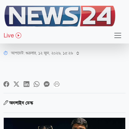
সারাদেশ
ক্রসফায়ারে নিহত স্বামী, পরে মাদক
Live
রাজ্যের রানী হন স্ত্রী
আপডেট: শুক্রবার, ১২ জুন, ২০২৬, ১৫:২৬
অনলাইন ডেস্ক