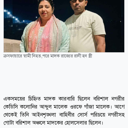
ক্রসফায়ারে স্বামী নিহত,পরে মাদক রাজ্যের রানী হন স্ত্রী
একসময়ের চিহ্নিত মাদক কারবারি ছিলেন বরিশাল নগরীর
কেডিসি কলোনির আব্দুল মালেক ওরফে গাঁজা মালেক। আগে
থেকেই তিনি আইনশৃঙ্খলা বাহিনীর সোর্স পরিচয়ে নগরীসহ
গোটা বরিশাল অঞ্চলে মাদকের হোলসেলার ছিলেন।