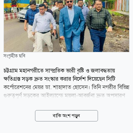
সংগৃহীত ছবি
চট্টগ্রাম মহানগরীতে সাম্প্রতিক ভারী বৃষ্টি ও জলাবদ্ধতায়
ক্ষতিগ্রস্ত সড়ক দ্রুত সংস্কার করার নির্দেশ দিয়েছেন সিটি
কর্পোরেশনের মেয়র ডা. শাহাদাত হোসেন। তিনি নগরীর বিভিন্ন
গুরুত্বপূর্ণ সড়কের আইল্যান্ডে ময়লা-আবর্জনা দ্রুত অপসারণ
করারও নির্দেশ দেন। মেয়র ডা. শাহাদাত হোসেন আজ
বৃহস্পতিবার (০৬ আগস্ট) নগরীর টাইগারপাস থেকে অক্সিজেন
বাকি অংশ পড়ুন
হয়ে ১ নম্বর দক্ষিণ পাহাড়তলী ওয়ার্ড এবং সেখান থেকে ৪১
নম্বর পতেঙ্গা ওয়ার্ড পর্যন্ত গুরুত্বপূর্ণ সড়ক ও চলমান উন্নয়ন