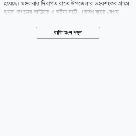
হয়েছে। মঙ্গলবার দিবাগত রাতে উপজেলার ডহরশংকর গ্রামে
ঝুমুর বেগমের বাড়িতে এ ঘটনা ঘটে। গৃহবধূ ঝুমুর বেগম
বলেন, রাত প্রায় পৌনে তিনটায় শব্দ পেয়ে ঘুম ভেঙে যায়।
চোরকে দেখে চিৎকার শুরু করলে সে আমার মুখ চেপে ধরে।
বাকি অংশ পড়ুন
শুরু হয় ধস্তাধস্তি। এ সময় চোরটি আমার কাছ থেকে নিজেকে
ছাড়িয়ে নেওয়ার চেষ্টা করলে আমি তার আঙুলে কামড় দিই।
এতে তার আঙুলের একটি অংশ বিচ্ছিন্ন হয়ে যায়। আহত চোর
আমার প্রাণনাশের হুমকি দিয়ে ঘরের দরজা খুলে বাইরে থাকা
সহযোগীদের সঙ্গে পালিয়ে যায়। তবে পালানোর সময় ঘর
থেকে দুটি মোবাইল ফোন নিয়ে যায় চোরের দল। পরে গৃহবধূর
চিৎকারে আশপাশের লোকজন ছুটে এসে পুলিশকে খবর দেয়।
রাজাপুর থানার ওসি সুজন বিশ্বাস বলেন, ঘটনাস্থল পরিদর্শন
করা হয়েছে। অভিযোগের ভিত্তিতে...