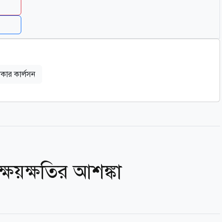
াকার কার্লসন
্ষয়ক্ষতির আশঙ্কা