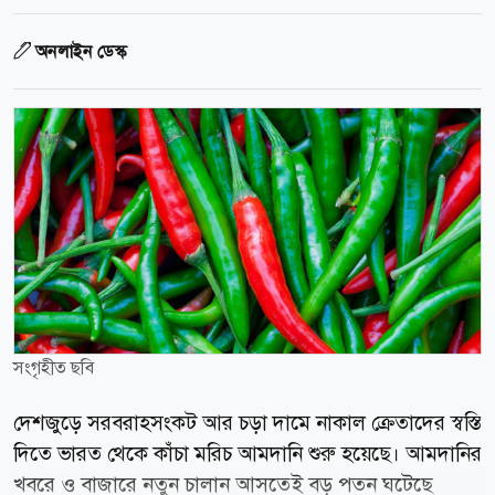
অনলাইন ডেস্ক
সংগৃহীত ছবি
দেশজুড়ে সরবরাহসংকট আর চড়া দামে নাকাল ক্রেতাদের স্বস্তি
দিতে ভারত থেকে কাঁচা মরিচ আমদানি শুরু হয়েছে। আমদানির
খবরে ও বাজারে নতুন চালান আসতেই বড় পতন ঘটেছে