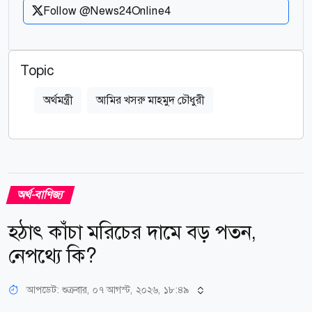
Follow @News24Online4
Topic
অর্থমন্ত্রী
আমির খসরু মাহমুদ চৌধুরী
অর্থ-বাণিজ্য
হঠাৎ কাঁচা মরিচের দামে বড় পতন,
নেপথ্যে কি?
আপডেট: শুক্রবার, ০৭ আগস্ট, ২০২৬, ১৮:৪৯