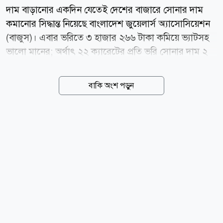
দাম বাড়ানোর একদিন যেতেই দেশের বাজারে সোনার দাম
কমানোর সিদ্ধান্ত নিয়েছে বাংলাদেশ জুয়েলার্স অ্যাসোসিয়েশন
(বাজুস)। এবার ভরিতে ৩ হাজার ২৬৬ টাকা কমিয়ে ভ্যাটসহ
ভালো মানের; অর্থাৎ ২২ ক্যারেটের প্রতি ভরি সোনার দাম ২
লাখ ২৯ হাজার ৬৬৪ টাকা নির্ধারণ করেছে সংস্থাটি। শুক্রবার
(৭ আগস্ট) সকালে এক বিজ্ঞপ্তিতে এ তথ্য জানিয়েছে বাজুস।
বাকি অংশ পড়ুন
নতুন এ দাম সকাল ১০টা থেকেই কার্যকর হয়েছে। বাজুস
জানিয়েছে, স্থানীয় বাজারে তেজাবি স্বর্ণের (পিওর গোল্ড) মূল্য
কমেছে। ফলে সার্বিক পরিস্থিতি বিবেচনায় ভ্যাটসহ সোনার
নতুন দাম নির্ধারণ করা হয়েছে। নতুন দাম অনুযায়ী, দেশের
বাজারে ভ্যাটসহ প্রতি ভরি (১১.৬৬৪ গ্রাম) ২২ ক্যারেটের
সোনার দাম পড়বে ২ লাখ ২৯ হাজার ৬৬৪ টাকা। এছাড়া ২১
ক্যারেটের প্রতি ভরি সোনার দাম ২ লাখ ১৯ হাজার ৩৪২ টাকা,
১৮ ক্যারেটের প্রতি ভরি সোনার দাম ১ লাখ ৮৮ হাজার ৩৭৪
টাকা...