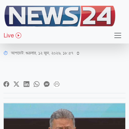
অর্থ-বাণিজ্য
সকল মানুষকে অর্থনীতির মূলধারায়
Live
আনার মতো বাজেট করেছি: অর্থমন্ত্রী
আপডেট: শুক্রবার, ১২ জুন, ২০২৬, ১৮:৫৭