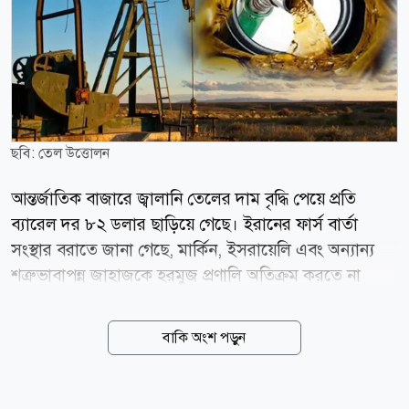
ছবি: তেল উত্তোলন
আন্তর্জাতিক বাজারে জ্বালানি তেলের দাম বৃদ্ধি পেয়ে প্রতি
ব্যারেল দর ৮২ ডলার ছাড়িয়ে গেছে। ইরানের ফার্স বার্তা
সংস্থার বরাতে জানা গেছে, মার্কিন, ইসরায়েলি এবং অন্যান্য
শত্রুভাবাপন্ন জাহাজকে হরমুজ প্রণালি অতিক্রম করতে না
দেওয়ার প্রস্তাবসহ একটি খসড়া বিল পর্যালোচনা করছে দেশটির
একটি সংসদীয় কমিটি। বৃহস্পতিবার (৬ আগস্ট) আন্তর্জাতিক
বাকি অংশ পড়ুন
মানদণ্ড ব্রেন্ট ক্রুডের দর ৩ দশমিক ০৪ ডলার বা ৩ দশমিক
৮৩ শতাংশ বেড়ে ব্যারেল প্রতি ৮২ দশমিক ৪৯ ডলারে স্থির
হয়। একই দিনে যুক্তরাষ্ট্রের পশ্চিম টেক্সাস মধ্যবর্তী বা