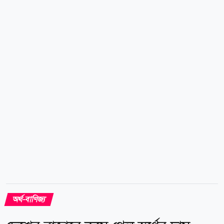
ডব্লিউটিআই ক্রুডের দর ২ দশমিক ০৭ ডলার বা ২ দশমিক ৭৫
শতাংশ বৃদ্ধি পেয়ে ৭৭ দশমিক ২৯ ডলারে পৌঁছেছে। ইরানি
এক সংসদ সদস্যের বরাতে ফার্স বার্তা সংস্থা জানিয়েছে,
প্রস্তাবিত এই বিধিনিষেধ লঙ্ঘনকারী জাহাজগুলোর ওপর
মালামালের মূল্যের সর্বোচ্চ ২০ শতাংশ পর্যন্ত জরিমানা...
অর্থ-বাণিজ্য