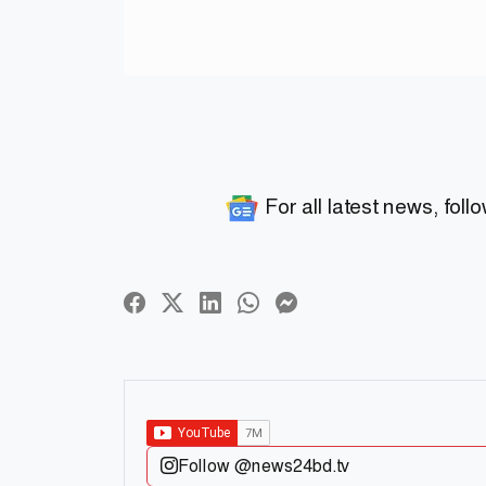
For all latest news, foll
Follow @news24bd.tv