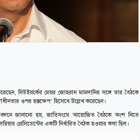
োগ করেছেন, নিউইয়র্কের মেয়র জোহরান মামদানির সঙ্গে তার বৈঠকে
‘স্বাধীনতার ওপর হস্তক্ষেপ’ হিসেবে উল্লেখ করেছেন।
রতিবেদনে জানানো হয়, জাতিসংঘে আয়োজিত বৈঠকে অংশ নিতে
্বিয়ার প্রেসিডেন্টের একটি নির্ধারিত বৈঠক হওয়ার কথা ছিল।