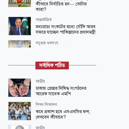
কীভাবে নির্বাচিত হন— ভোটার
কারা?
আন্তর্জাতিক
মধ্যপ্রাচ্য সংকটের মধ্যে সৌদি আরব
সফরে যাচ্ছেন পাকিস্তানের প্রধানমন্ত্রী
বসুন্ধরা শুভসংঘ
বসুন্ধরা শুভসংঘের উদ্যোগে তিন
মাসব্যাপী সেলাই প্রশিক্ষণ কেন্দ্রের
উদ্বোধন
সর্বাধিক পঠিত
বসুন্ধরা শুভসংঘ
পরিবেশ রক্ষায় তরুণদের এগিয়ে
জাতীয়
আসার আহ্বান
ঢাকায় গ্রেপ্তার নিষিদ্ধ সংগঠনের
আরেক সাবেক এমপি
বসুন্ধরা শুভসংঘ
হরিরামপুরে বসুন্ধরা শুভসংঘের
শিক্ষা-শিক্ষাঙ্গন
মাদকবিরোধী সভা
কবে প্রকাশ হবে এসএসসির ফল,
দেখবেন কীভাবে?
আন্তর্জাতিক
ওয়াশিংটনের দাবানল মোকাবিলায়
জাতীয়