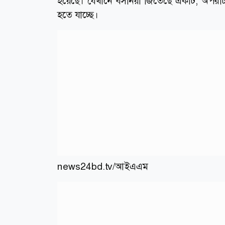
হয়েছে। যেখানে বসনিয়া জিতেছে একটি, অপরটি ড্
হতে যাচ্ছে।
news24bd.tv/
আইএএম