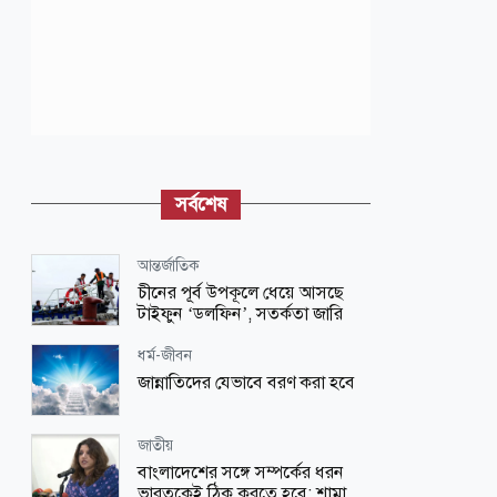
সর্বশেষ
আন্তর্জাতিক
চীনের পূর্ব উপকূলে ধেয়ে আসছে
টাইফুন ‘ডলফিন’, সতর্কতা জারি
ধর্ম-জীবন
জান্নাতিদের যেভাবে বরণ করা হবে
জাতীয়
বাংলাদেশের সঙ্গে সম্পর্কের ধরন
ভারতকেই ঠিক করতে হবে: শামা