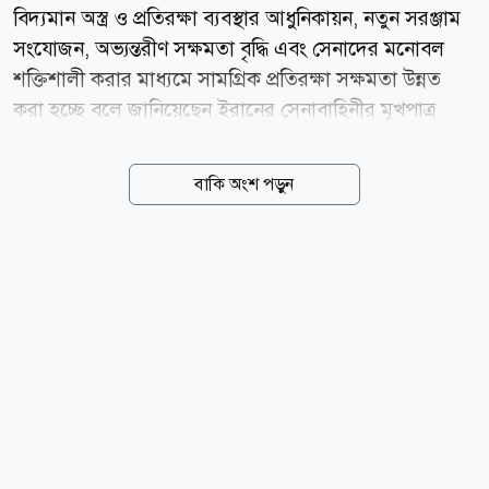
বিদ্যমান অস্ত্র ও প্রতিরক্ষা ব্যবস্থার আধুনিকায়ন, নতুন সরঞ্জাম
সংযোজন, অভ্যন্তরীণ সক্ষমতা বৃদ্ধি এবং সেনাদের মনোবল
শক্তিশালী করার মাধ্যমে সামগ্রিক প্রতিরক্ষা সক্ষমতা উন্নত
করা হচ্ছে বলে জানিয়েছেন ইরানের সেনাবাহিনীর মুখপাত্র
ব্রিগেডিয়ার জেনারেল মোহাম্মদ আক্রমিনিয়া। এর মধ্য
দিয়েযুদ্ধের জন্য ব্যাপক প্রস্তুতি নিচ্ছে দেশটি। ইরানের একটি
বাকি অংশ পড়ুন
আধা-সরকারি সংবাদ সংস্থা তাসনিম নিউজ এজেন্সির এক
প্রতিবেদনে এ তথ্য জানা গেছে। সাম্প্রতিক বছরগুলোতে এসব
পদক্ষেপ একযোগে বাস্তবায়নের ফলে সেনাবাহিনীর প্রতিরক্ষা
সক্ষমতা উল্লেখযোগ্যভাবে বৃদ্ধি পেয়েছে বলেও জানান তিনি।
আক্রমিনিয়া বলেন, বর্তমান পরিস্থিতিতে যুদ্ধ সক্ষমতার একটি
গুরুত্বপূর্ণ অংশ নির্ভর করে ক্ষতিগ্রস্ত বা পুরনো প্রতিরক্ষা
ব্যবস্থার সংস্কার ও আধুনিকায়নের ওপর। সেনাবাহিনী নিজস্ব...