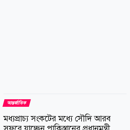
কখনো ভিসা প্রদান কিংবা অর্থ দাবি করার উদ্দেশ্যে ফোন,
হোয়াটসঅ্যাপ, সোশ্যাল মিডিয়া বা ইমেইলের মাধ্যমে কারো
সঙ্গে যোগাযোগ করেন না। সব ধরনের ভিসা আবেদন শুধু...
আন্তর্জাতিক
মধ্যপ্রাচ্য সংকটের মধ্যে সৌদি আরব
সফরে যাচ্ছেন পাকিস্তানের প্রধানমন্ত্রী