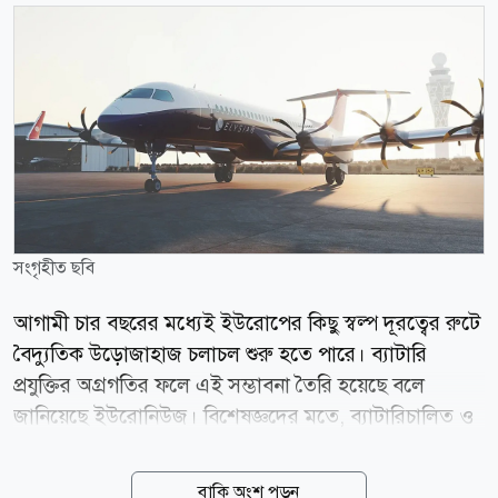
সংগৃহীত ছবি
আগামী চার বছরের মধ্যেই ইউরোপের কিছু স্বল্প দূরত্বের রুটে
বৈদ্যুতিক উড়োজাহাজ চলাচল শুরু হতে পারে। ব্যাটারি
প্রযুক্তির অগ্রগতির ফলে এই সম্ভাবনা তৈরি হয়েছে বলে
জানিয়েছে ইউরোনিউজ। বিশেষজ্ঞদের মতে, ব্যাটারিচালিত ও
হাইব্রিড উড়োজাহাজ স্বল্প দূরত্বের বিমান ভ্রমণকে আরও
পরিবেশবান্ধব করে তুলবে। পাশাপাশি আমদানি করা জেট
বাকি অংশ পড়ুন