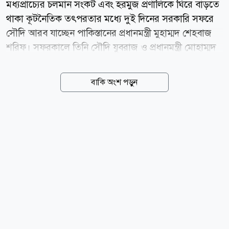
মধ্যপ্রাচ্যের চলমান সংকট এবং হরমুজ প্রণালিকে ঘিরে বাড়তে
থাকা কূটনৈতিক তৎপরতার মধ্যে দুই দিনের সরকারি সফরে
সৌদি আরব যাচ্ছেন পাকিস্তানের প্রধানমন্ত্রী মুহাম্মদ শেহবাজ
শরিফ। সফরকালে তিনি সৌদি যুবরাজ ও প্রধানমন্ত্রী মোহাম্মদ
বিন সালমান আল সৌদএর সঙ্গে বৈঠক করবেন। পাকিস্তানের
প্রধানমন্ত্রীর কার্যালয় জানিয়েছে, বৈঠকে পাকিস্তান-সৌদি
বাকি অংশ পড়ুন
আরবের দ্বিপক্ষীয় সম্পর্ক আরও জোরদারের উপায় নিয়ে
আলোচনা হবে। পাশাপাশি মধ্যপ্রাচ্যের নিরাপত্তা পরিস্থিতি,
হরমুজ প্রণালির উত্তেজনা এবং অন্যান্য আঞ্চলিক ও
আন্তর্জাতিক ইস্যুতেও দুই দেশের মধ্যে মতবিনিময় হবে।
প্রধানমন্ত্রীর সফরসঙ্গী হিসেবে একটি উচ্চপর্যায়ের প্রতিনিধিদল
সৌদি আরব যাচ্ছে। প্রতিনিধি দলে রয়েছেন পাকিস্তানের
উপপ্রধানমন্ত্রী ও পররাষ্ট্রমন্ত্রী, সেনাবাহিনী প্রধান, প্রতিরক্ষা
বাহিনীর...