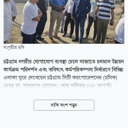
সংগৃহীত ছবি
চট্টগ্রাম নগরীর যোগাযোগ ব্যবস্থা ঢেলে সাজাতে চলমান উন্নয়ন
কার্যক্রম পরিদর্শন এবং ভবিষ্যৎ কর্মপরিকল্পনা নির্ধারণে বিভিন্ন
এলাকা ঘুরে দেখেছেন চট্টগ্রাম সিটি করপোরেশনের (চসিক)
মেয়র ডা. শাহাদাত হোসেন। আজ শনিবার (০৮ আগস্ট)
চট্টগ্রাম বোট ক্লাব থেকে বিমানবন্দর সড়ক হয়ে কর্ণফুলী
টানেলের পর্যন্ত সড়কের চলমান উন্নয়নকাজ পরিদর্শন করেন
বাকি অংশ পড়ুন
মেয়র। পরে টাইগারপাস, লালখানবাজার ও অক্সিজেন মোড়ের
নির্মাণাধীন গোলচত্বরসহ বিভিন্ন এলাকার সড়ক ঘুরে দেখেন
তিনি। এ সময় মেয়রের সঙ্গে ছিলেন চসিকের প্রধান পরিচ্ছন্ন