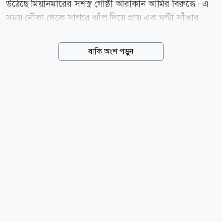
উঠেছে মিয়ানমারের সশস্ত্র গোষ্ঠী আরাকান আর্মির বিরুদ্ধে। এ
সময় নৌকা থেকে সাগরে ঝাঁপ দিয়ে প্রায় এক ঘণ্টা সাঁতার
কেটে বাংলাদেশে ফিরে এসেছেন আরও দুই জেলে। শনিবার
(৮ আগস্ট) দুপুরে নাফ নদীর নাইক্ষ্যংদিয়া এলাকা থেকে পাঁচ
বাকি অংশ পড়ুন
জেলেকে ধাওয়া করে তিনজনকে ধরে নিয়ে যাওয়া হয় বলে
জানিয়েছেন টেকনাফ উপজেলা নির্বাহী কর্মকর্তা (ইউএনও) এস
এম অনীক চৌধুরী। ধরে নিয়ে যাওয়া জেলেরা হলেনটেকনাফ
উপজেলার সাবরাং ইউনিয়নের শাহপরীর দ্বীপের জালিয়াপাড়া
এলাকার লেডা মিয়ার ছেলে জসিম উদ্দিন (৩০), মমতাজ মিয়ার
ছেলে মোহাম্মদ ইসমাইল (২৭) এবং মোহাম্মদ আইয়ুবের ছেলে
হারুন। অন্যদিকে সাগরে ঝাঁপ দিয়ে পালিয়ে আসা দুই জেলে
হলেন জালিয়াপাড়া এলাকার নুর আলি ও মো. শরীফ।
শাহপরীর দ্বীপ জালিয়াপাড়া নৌঘাট কমিটির...