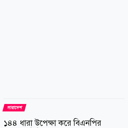
কর্মকর্তা ক্যাপ্টেন ইখতিয়ার উদ্দিন আহমেদ চৌধুরী এবং প্রধান
প্রকৌশলী আনিসুর রহমান। তারা বিভিন্ন সমস্যা চিহ্নিত করে
তা সমাধানের বিষয়েও আলোচনা করেন। সাম্প্রতিক ভারী
বৃষ্টিতে ক্ষতিগ্রস্ত সড়কগুলো দ্রুত সংস্কারের নির্দেশ দেন ডা.
শাহাদাত। একই সঙ্গে যেসব সড়কের...
সারাদেশ
১৪৪ ধারা উপেক্ষা করে বিএনপির