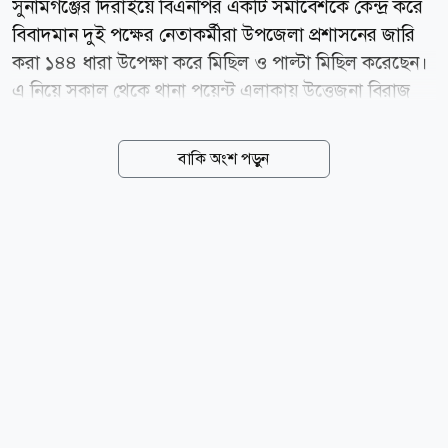
সুনামগঞ্জের দিরাইয়ে বিএনপির একটি সমাবেশকে কেন্দ্র করে
বিবাদমান দুই পক্ষের নেতাকর্মীরা উপজেলা প্রশাসনের জারি
করা ১৪৪ ধারা উপেক্ষা করে মিছিল ও পাল্টা মিছিল করেছেন।
এ নিয়ে সকাল থেকে থানা পয়েন্ট এলাকায় উত্তেজনা বিরাজ
করলেও পরে এক পক্ষ বাগানবাড়ি কমিউনিটি সেন্টারে সমাবেশ
করেছে। তবে কোনো সংঘাতের ঘটনা ঘটেনি বলে জানিয়েছে
বাকি অংশ পড়ুন
পুলিশ ও উপজেলা প্রশাসন। স্থানীয় সূত্রে জানা যায়,
সুনামগঞ্জ-২ আসনের সংসদ সদস্য নাছির উদ্দিন চৌধুরীর
সমর্থিত নেতাকর্মীরা গত বৃহস্পতিবার (৬ আগস্ট) দিরাই থানা
পয়েন্টে সমাবেশ করেন। এতে প্রধান অতিথি হিসেবে বক্তব্য
দেন সংসদ সদস্য নাছির উদ্দিন চৌধুরী। এর পাল্টা হিসেবে
শনিবার (৮ আগস্ট) সমাবেশের ডাক দেন নাছির উদ্দিন চৌধুরীর
ছোট ভাই ও দিরাই উপজেলা বিএনপির যুগ্ম আহ্বায়ক মঈনুদ্দিন
চৌধুরী (মাসুক চৌধুরী) সমর্থিত নেতাকর্মীরা। এতে জেলা
বিএনপির...