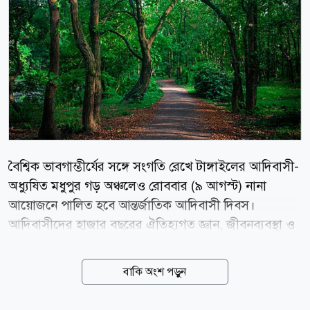
বৈশ্বিক ভাবগাম্ভীর্যের সঙ্গে সংগতি রেখে টাঙ্গাইলের আদিবাসী-
অধ্যুষিত মধুপুর গড় অঞ্চলেও রোববার (৯ আগস্ট) নানা
আয়োজনে পালিত হবে আন্তর্জাতিক আদিবাসী দিবস।
আদিবাসীদের হাজার বছরের ঐতিহ্যগত জ্ঞান, জীবনব্যবস্থা ও
সংস্কৃতিকে সমুন্নত রাখতে জাতিসংঘ এ বছরের মূল প্রতিপাদ্য
নির্ধারণ করেছে আদিবাসী ধাত্রীদের সম্মান ও স্বীকৃতি: জীবন ও
বাকি অংশ পড়ুন
কল্যাণ সুরক্ষা (Honouring Indigenous Midwives:
Safeguarding Life and Well-being)। দিবসটি উপলক্ষে