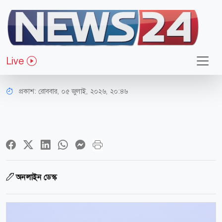
আন্তর্জাতিক
যৌথ সামরিক মহড়া শুরু করতে যাচ্ছে
Live
চীন-রাশিয়া
প্রকাশ:
রোববার, ০৫ জুলাই, ২০২৬, ২০:৪৬
অনলাইন ডেস্ক