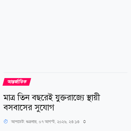
ফ্রন্টেক্স। পরে একটি মাছ ধরার নৌকার সহায়তায় গ্রিস
কোস্টগার্ড তাদের নিরাপদে আইরাপেত্রা বন্দরে নিয়ে আসে।
সেখানে তাদের নিবন্ধন ও পরিচয় যাচাইয়ের কাজ শুরু
হয়েছে।...
আন্তর্জাতিক
মাত্র তিন বছরেই যুক্তরাজ্যে স্থায়ী
বসবাসের সুযোগ
আপডেট: শুক্রবার, ০৭ আগস্ট, ২০২৬, ২৩:১৩