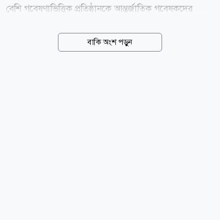
বেশি গবেষণাভিত্তিক প্রতিষ্ঠানকে আন্তর্জাতিক গবেষকদের
স্পনসর করার অনুমতি দেওয়া হয়েছে। এর ফলে যোগ্য
গবেষকদের জন্য মাত্র তিন বছরেই ইন্ডিফিনিট লিভ টু রিমেইন
বাকি অংশ পড়ুন
(আইএলআর) বা স্থায়ী বসবাসের সুযোগ আরও সহজ হয়েছে।
গত ৬ আগস্ট ঘোষিত এই সংস্কারের মাধ্যমে গ্লোবাল ট্যালেন্ট
ভিসার এন্ডোর্সড ফান্ডার পথটি ১০০টির বেশি গবেষণা-নির্ভর
বাণিজ্যিক প্রতিষ্ঠানের জন্য উন্মুক্ত করা হয়েছে। স্কিল্ড ওয়ার্কার
ভিসা থেকে কীভাবে আলাদা? স্কিল্ড ওয়ার্কার ভিসায় স্থায়ী
বসবাসের জন্য সাধারণত পাঁচ বছর অপেক্ষা করতে হয় এবং
ভিসাধারী নির্দিষ্ট নিয়োগকর্তার সঙ্গে যুক্ত থাকেন। তবে গ্লোবাল
ট্যালেন্ট ভিসায় এন্ডোর্সপ্রাপ্ত...