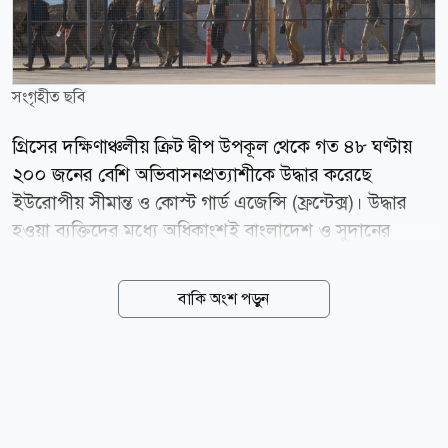
সংগৃহীত ছবি
গ্রিসের দক্ষিণাঞ্চলীয় ক্রিট দ্বীপ উপকূল থেকে গত ৪৮ ঘণ্টায়
২০০ জনের বেশি অভিবাসনপ্রত্যাশীকে উদ্ধার করেছে
ইউরোপীয় সীমান্ত ও কোস্ট গার্ড এজেন্সি (ফ্রন্টেক্স)। উদ্ধার
হওয়া ব্যক্তিদের মধ্যে অধিকাংশই বাংলাদেশ ও সুদানের
নাগরিক। গ্রিসের সংবাদমাধ্যম ডিমোক্রেটিয়ার বরাত দিয়ে
শুক্রবার মিডল ইস্ট মনিটর জানায়, লিবিয়ার উপকূল থেকে যাত্রা
বাকি অংশ পড়ুন
করে গত দুই দিনে অন্তত ২০২ জন অভিবাসী ক্রিট দ্বীপে
পৌঁছেছেন। এতে দ্বীপটির স্থানীয় প্রশাসন ও অভিবাসী
গ্রহণকেন্দ্রগুলোর ওপর বাড়তি চাপ তৈরি হয়েছে। প্রতিবেদনে
বলা হয়, সর্বশেষ বৃহস্পতিবার ৪০ জন অভিবাসীকে বহনকারী
একটি নৌকা ইয়েরাপেত্রা এলাকার দক্ষিণ-পূর্বে শনাক্ত করে