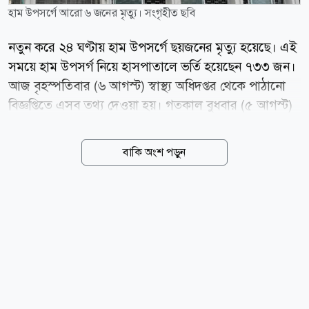
হাম উপসর্গে আরো ৬ জনের মৃত্যু। সংগৃহীত ছবি
নতুন করে ২৪ ঘণ্টায় হাম উপসর্গে ছয়জনের মৃত্যু হয়েছে। এই
সময়ে হাম উপসর্গ নিয়ে হাসপাতালে ভর্তি হয়েছেন ৭৩৩ জন।
আজ বৃহস্পতিবার (৬ আগস্ট) স্বাস্থ্য অধিদপ্তর থেকে পাঠানো
বিজ্ঞপ্তিতে এসব তথ্য দেওয়া হয়। গতকাল বুধবার (৫ আগস্ট)
সকাল ৮টা থেকে পরবর্তী ২৪ ঘণ্টার তথ্য দিয়েছে অধিদপ্তর।
স্বাস্থ্য অধিদপ্তরের তথ্য অনুযায়ী, ১৫ মার্চ থেকে হামের লক্ষণ
বাকি অংশ পড়ুন
নিয়ে মোট মৃত্যুর সংখ্যা দাঁড়াল ৭৬৪ জনে। এ সময়ে নিশ্চিত
হামে মৃত্যু হয়েছে ৯৬ জনের। news24bd.tv/MR