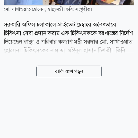
মো. সাখাওয়াত হোসেন, স্বাস্থ্যমন্ত্রী। ছবি: সংগৃহীত।
সরকারি অফিস চলাকালে প্রাইভেট চেম্বারে অবৈধভাবে
চিকিৎসা সেবা প্রদান করায় এক চিকিৎসককে বরখাস্তের নির্দেশ
দিয়েছেন স্বাস্থ্য ও পরিবার কল্যাণ মন্ত্রী সরদার মো. সাখাওয়াত
হোসেন। চিকিৎসকের নাম ডা. মঈনুল হাসান চিশতী। তিনি
নরসিংদী বেলাবো উপজেলা স্বাস্থ্য কমপ্লেক্সের জুনিয়র
কনসালটেন্ট পদে কর্মরত আছেন। আজ বৃহস্পতিবার (৬
বাকি অংশ পড়ুন
আগস্ট) দুপুরে রাজধানীর পুরান ঢাকার ইংলিশ রোডস্থ পপুলার
ডায়াগনস্টিক সেন্টারে আকস্মিক পরিদর্শনে গিয়ে সেবারত
অবস্থায় এই চিকিৎসককে হাতেনাতে ধরেন স্বাস্থ্যমন্ত্রী। পরে
তাকে তাৎক্ষনিক বরখাস্তের নির্দেশ দেন মন্ত্রী। সূত্র: বিএসএস
news24bd.tv/NS