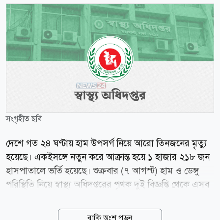
সংগৃহীত ছবি
দেশে গত ২৪ ঘণ্টায় হাম উপসর্গ নিয়ে আরো তিনজনের মৃত্যু
হয়েছে। একইসঙ্গে নতুন করে আক্রান্ত হয়ে ১ হাজার ২১৮ জন
হাসপাতালে ভর্তি হয়েছে। শুক্রবার (৭ আগস্ট) হাম ও ডেঙ্গু
পরিস্থিতি নিয়ে স্বাস্থ্য অধিদপ্তরের পৃথক দুই বিজ্ঞপ্তি থেকে এসব
তথ্য জানা গেছে। স্বাস্থ্য অধিদপ্তরের সর্বশেষ তথ্য অনুযায়ী, গত
২৪ ঘণ্টায় হামের উপসর্গে ৩ শিশুর মৃত্যু হলেও নিশ্চিতভাবে
বাকি অংশ পড়ুন