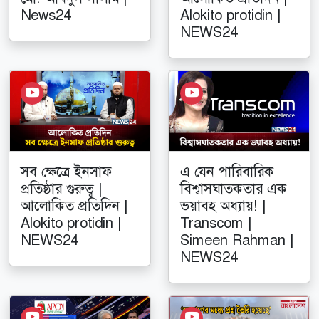
News24
Alokito protidin |
NEWS24
সব ক্ষেত্রে ইনসাফ
এ যেন পারিবারিক
প্রতিষ্ঠার গুরুত্ব |
বিশ্বাসঘাতকতার এক
আলোকিত প্রতিদিন |
ভয়াবহ অধ্যায়! |
Alokito protidin |
Transcom |
NEWS24
Simeen Rahman |
NEWS24