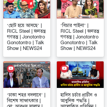
‘ছোট হয়ে আসছে’ |
‘বিচার পাইনা’ |
RICL Steel | জনতন্ত্র
RICL Steel | জনতন্ত্র
গণতন্ত্র | Jonotontro
গণতন্ত্র | Jonotontro
Gonotontro | Talk
Gonotontro | Talk
Show | NEWS24
Show | NEWS24
‘ঢাকা শহর বদলাবে’ |
হাদিস চর্চার প্রাচীন ও
বিশেষ সাক্ষাৎকার |
আধুনিক পদ্ধতি |
মো: আবদুস সালাম |
আলোকিত প্রতিদিন |