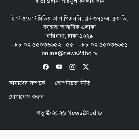
বার্তা প্রধান: শরিফুল ইসলাম খান
ইস্ট ওয়েস্ট মিডিয়া গ্রুপ পিএলসি, প্লট-৩৭১/এ, ব্লক-ডি,
বসুন্ধরা আবাসিক এলাকা
বারিধারা, ঢাকা-১২২৯
+৮৮ ০২ ৫৫০৩৬৬৫২ - ৫৫ , +৮৮ ০২ ৫৫০৩৬৬৫১
online@news24bd.tv
আমাদের সম্পর্কে
গোপনীয়তা নীতি
যোগাযোগ করুন
স্বত্ব ©
২০২৬
News24bd.tv