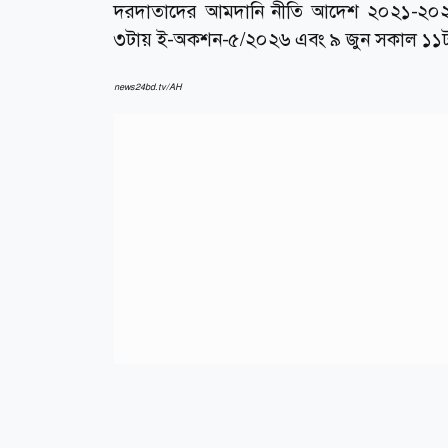
দরদাতাদের আমদানি নীতি আদেশ ২০২১-২০২৪ 
৩টায় ই-অকশন-৫/২০২৬ এবং ৯ জুন সকাল ১১টা
news24bd.tv/AH