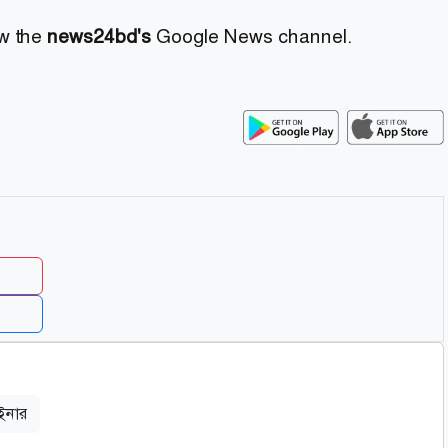
ow the
news24bd's
Google News channel.
েইনার