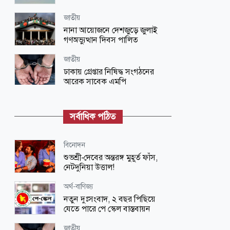
জাতীয়
নানা আয়োজনে দেশজুড়ে জুলাই
গণঅভ্যুত্থান দিবস পালিত
জাতীয়
ঢাকায় গ্রেপ্তার নিষিদ্ধ সংগঠনের
আরেক সাবেক এমপি
জাতীয়
ভারতে দণ্ডপ্রাপ্ত হাসিনাকে কথা বলার
সর্বাধিক পঠিত
সুযোগ দেওয়ায় বাংলাদেশের তীব্র ক্ষোভ
বিনোদন
বিনোদন
‘প্রিয়তমা’ আমার জীবনের আশীর্বাদ:
শুভশ্রী-দেবের অন্তরঙ্গ মুহূর্ত ফাঁস,
ইধিকা পাল
নেটদুনিয়া উত্তাল!
জাতীয়
অর্থ-বাণিজ্য
আকস্মিক বন্যাসহ প্রাকৃতিক দুর্যোগ
নতুন দুঃসংবাদ, ২ বছর পিছিয়ে
মোকাবিলায় সরকারের কার্যক্রম চলমান
যেতে পারে পে স্কেল বাস্তবায়ন
বিজ্ঞান ও প্রযুক্তি
জাতীয়