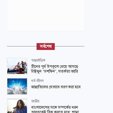
সর্বশেষ
আন্তর্জাতিক
চীনের পূর্ব উপকূলে ধেয়ে আসছে
টাইফুন ‘ডলফিন’, সতর্কতা জারি
ধর্ম-জীবন
জান্নাতিদের যেভাবে বরণ করা হবে
জাতীয়
বাংলাদেশের সঙ্গে সম্পর্কের ধরন
ভারতকেই ঠিক করতে হবে: শামা