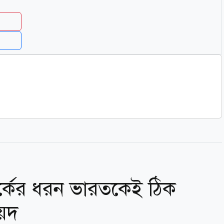
পর্কের ধরন ভারতকেই ঠিক
য়েদ