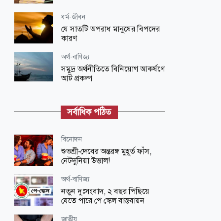
ধর্ম-জীবন
যে সাতটি অপরাধ মানুষের বিপদের
কারণ
অর্থ-বাণিজ্য
সমুদ্র অর্থনীতিতে বিনিয়োগ আকর্ষণে
আট প্রকল্প
খেলাধুলা
অস্ট্রেলিয়ার নাগরিকত্ব পেলেন সেই দুই
সর্বাধিক পঠিত
ইরানি নারী ফুটবলার
খেলাধুলা
বিনোদন
মেসির জোড়া জাদু, বড় জয় মায়ামির
শুভশ্রী-দেবের অন্তরঙ্গ মুহূর্ত ফাঁস,
নেটদুনিয়া উত্তাল!
অর্থ-বাণিজ্য
অর্থ-বাণিজ্য
বিশ্ববাজারে লাফিয়ে লাফিয়ে বাড়ছে স্বর্ণ
নতুন দুঃসংবাদ, ২ বছর পিছিয়ে
ও রুপার দাম
যেতে পারে পে স্কেল বাস্তবায়ন
আন্তর্জাতিক
জাতীয়