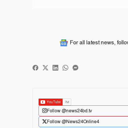
For all latest news, foll
Follow @news24bd.tv
Follow @News24Online4