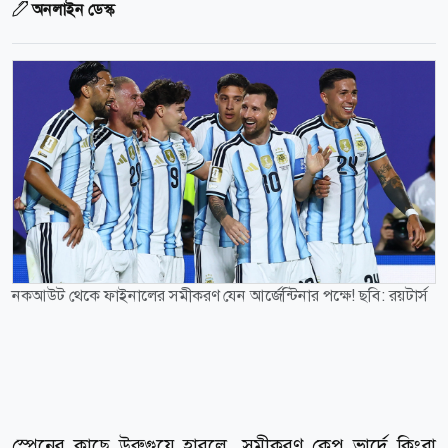
অনলাইন ডেস্ক
নকআউট থেকে ফাইনালের সমীকরণ যেন আর্জেন্টিনার পক্ষে! ছবি: রয়টার্স
স্পেনের কাছে উরুগুয়ে হারলে, সমীকরণ কেপ ভার্দে কিংবা