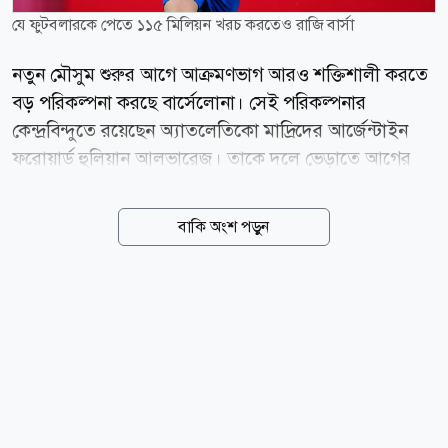
যে ফুটবলারকে পেতে ১১৫ মিলিয়ন খরচ করতেও রাজি বার্সা
নতুন মৌসুম শুরুর আগে আক্রমণভাগ আরও শক্তিশালী করতে
বড় পরিকল্পনা করছে বার্সেলোনা। সেই পরিকল্পনার
কেন্দ্রবিন্দুতে রয়েছেন অ্যাতলেতিকো মাদ্রিদের আর্জেন্টাইন
ফরোয়ার্ড হুলিয়ান আলভারেজ। তাকে দলে ভেড়াতে আগের
প্রস্তাবের চেয়ে আরও বেশি অর্থ খরচ করতে প্রস্তুত কাতালান
ক্লাবটি। স্প্যানিশ সংবাদমাধ্যম স্পোর্ট জানিয়েছে,
বাকি অংশ পড়ুন
আলভারেজকে দলে আনতে বার্সেলোনা তাদের প্রস্তাব ১০০
মিলিয়ন ইউরো থেকে বাড়িয়ে ১১৫ মিলিয়ন ইউরো করার কথা
ভাবছে। চলতি সপ্তাহেই আলভারেজের এজেন্টরা বার্সেলোনায়
গিয়ে ক্লাব কর্মকর্তাদের সঙ্গে বৈঠক করবেন। সেখানে সম্ভাব্য
দলবদলের বিষয়ে আলোচনা হওয়ার কথা রয়েছে। এর আগে
বার্সেলোনা আনুষ্ঠানিকভাবে প্রায় ১০০ মিলিয়ন ইউরোর প্রস্তাব
দিয়েছিল। তবে আলোচনায় গতি আনতে নতুন করে আরও বড়
অঙ্কের প্রস্তাব দেওয়ার পরিকল্পনা করছে ক্লাবটি। যদিও