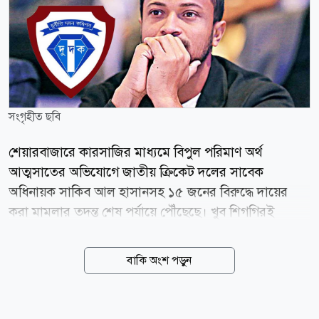
সংগৃহীত ছবি
শেয়ারবাজারে কারসাজির মাধ্যমে বিপুল পরিমাণ অর্থ
আত্মসাতের অভিযোগে জাতীয় ক্রিকেট দলের সাবেক
অধিনায়ক সাকিব আল হাসানসহ ১৫ জনের বিরুদ্ধে দায়ের
করা মামলার তদন্ত শেষ পর্যায়ে পৌঁছেছে। খুব শিগগিরই
আদালতে এ মামলার অভিযোগপত্র (চার্জশিট) দাখিল করা হবে
বলে জানিয়েছে দুর্নীতি দমন কমিশন (দুদক)। আজ
বাকি অংশ পড়ুন
বৃহস্পতিবার (৬ আগস্ট) দুদক কার্যালয়ে সাংবাদিকদের এক
প্রশ্নের জবাবে সংস্থাটির মুখপাত্র মো. আকতারুল ইসলাম এই
তথ্য নিশ্চিত করেন। দুদকের মুখপাত্র বলেন, শেয়ারবাজারে