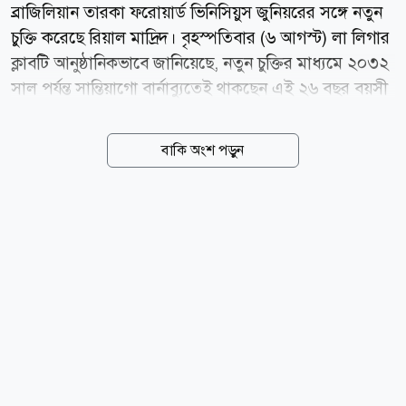
ব্রাজিলিয়ান তারকা ফরোয়ার্ড ভিনিসিয়ুস জুনিয়রের সঙ্গে নতুন
চুক্তি করেছে রিয়াল মাদ্রিদ। বৃহস্পতিবার (৬ আগস্ট) লা লিগার
ক্লাবটি আনুষ্ঠানিকভাবে জানিয়েছে, নতুন চুক্তির মাধ্যমে ২০৩২
সাল পর্যন্ত সান্তিয়াগো বার্নাব্যুতেই থাকছেন এই ২৬ বছর বয়সী
ফুটবলার। গত কয়েক মৌসুমে রিয়ালের আক্রমণভাগের
অন্যতম প্রধান ভরসা হয়ে ওঠা ভিনিসিয়ুসকে নিয়ে সম্প্রতি
বাকি অংশ পড়ুন
প্রিমিয়ার লিগের ক্লাব আর্সেনালে যোগ দেওয়ার গুঞ্জন শোনা
গিয়েছিল। তবে নতুন চুক্তির মাধ্যমে সেই জল্পনার অবসান
ঘটিয়েছে স্প্যানিশ জায়ান্টরা। রিয়াল মাদ্রিদের জার্সিতে এখন
পর্যন্ত ১২৮টি গোল করেছেন ভিনিসিয়ুস। পাশাপাশি সতীর্থদের
দিয়ে করিয়েছেন আরও ১০০টি গোল। আগামী বছর চুক্তির
মেয়াদ শেষ হওয়ার পর তাকে বিনা ট্রান্সফার ফিতে হারানোর
ঝুঁকি নিতে চায়নি ক্লাবটি। তাই আগেভাগেই দীর্ঘমেয়াদি নতুন...