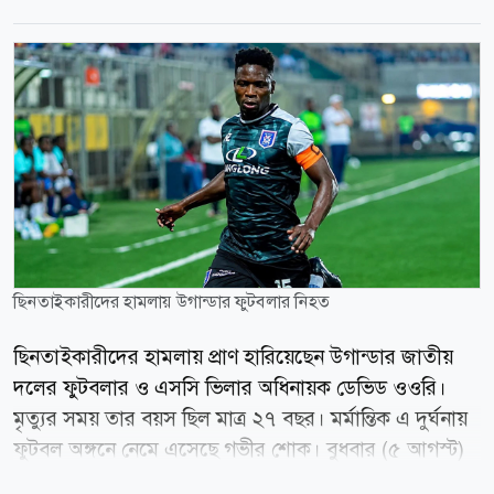
ছিনতাইকারীদের হামলায় উগান্ডার ফুটবলার নিহত
ছিনতাইকারীদের হামলায় প্রাণ হারিয়েছেন উগান্ডার জাতীয়
দলের ফুটবলার ও এসসি ভিলার অধিনায়ক ডেভিড ওওরি।
মৃত্যুর সময় তার বয়স ছিল মাত্র ২৭ বছর। মর্মান্তিক এ দুর্ঘনায়
ফুটবল অঙ্গনে নেমে এসেছে গভীর শোক। বুধবার (৫ আগস্ট)
হাসপাতালে চিকিৎসাধীন অবস্থায় মারা যান ওওরি। এর আগে