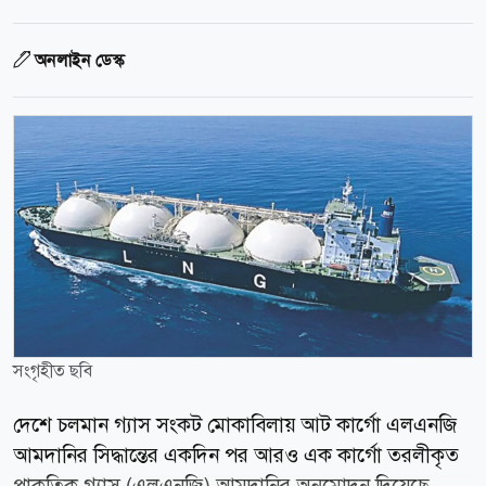
অনলাইন ডেস্ক
সংগৃহীত ছবি
দেশে চলমান গ্যাস সংকট মোকাবিলায় আট কার্গো এলএনজি
আমদানির সিদ্ধান্তের একদিন পর আরও এক কার্গো তরলীকৃত
প্রাকৃতিক গ্যাস (এলএনজি) আমদানির অনুমোদন দিয়েছে