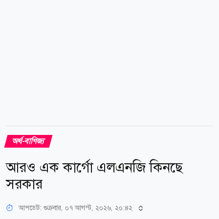
অর্থ-বাণিজ্য
আরও এক কার্গো এলএনজি কিনছে
সরকার
আপডেট: শুক্রবার, ০৭ আগস্ট, ২০২৬, ২০:৪২