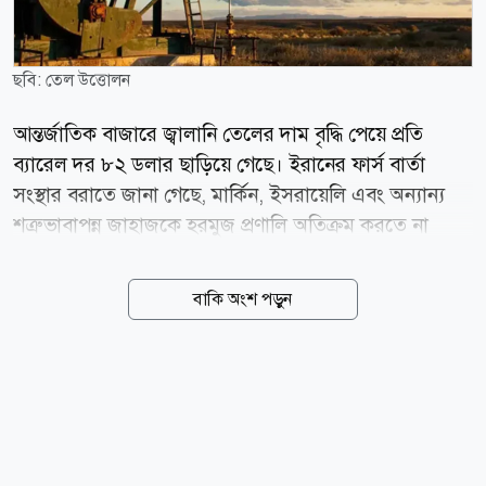
ছবি: তেল উত্তোলন
আন্তর্জাতিক বাজারে জ্বালানি তেলের দাম বৃদ্ধি পেয়ে প্রতি
ব্যারেল দর ৮২ ডলার ছাড়িয়ে গেছে। ইরানের ফার্স বার্তা
সংস্থার বরাতে জানা গেছে, মার্কিন, ইসরায়েলি এবং অন্যান্য
শত্রুভাবাপন্ন জাহাজকে হরমুজ প্রণালি অতিক্রম করতে না
দেওয়ার প্রস্তাবসহ একটি খসড়া বিল পর্যালোচনা করছে দেশটির
একটি সংসদীয় কমিটি। বৃহস্পতিবার (৬ আগস্ট) আন্তর্জাতিক
বাকি অংশ পড়ুন
মানদণ্ড ব্রেন্ট ক্রুডের দর ৩ দশমিক ০৪ ডলার বা ৩ দশমিক
৮৩ শতাংশ বেড়ে ব্যারেল প্রতি ৮২ দশমিক ৪৯ ডলারে স্থির
হয়। একই দিনে যুক্তরাষ্ট্রের পশ্চিম টেক্সাস মধ্যবর্তী বা
ডব্লিউটিআই ক্রুডের দর ২ দশমিক ০৭ ডলার বা ২ দশমিক ৭৫
শতাংশ বৃদ্ধি পেয়ে ৭৭ দশমিক ২৯ ডলারে পৌঁছেছে। ইরানি
এক সংসদ সদস্যের বরাতে ফার্স বার্তা সংস্থা জানিয়েছে,