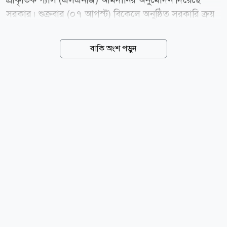
সরকার। শুক্রবার (০৭ আগস্ট) বিকেলে অনুষ্ঠিত সরকারি ক্রয়
সংক্রান্ত মন্ত্রিসভা কমিটির অনলাইন বৈঠকে এ সিদ্ধান্ত নেওয়া
হয়। বৈঠকে সভাপতিত্ব করেন অর্থ ও পরিকল্পনামন্ত্রী আমির
বাকি অংশ পড়ুন
খসরু মাহমুদ চৌধুরী। পরে অর্থ মন্ত্রণালয়ের এক সংবাদ
বিজ্ঞপ্তিতে বিষয়টি জানানো হয়। বিজ্ঞপ্তিতে বলা হয়, সরকারি
পর্যায়ে (জিটুজি) পদ্ধতিতে সিঙ্গাপুরভিত্তিক আরামকো ট্রেডিং
সিঙ্গাপুর পিটিই লিমিটেডের কাছ থেকে এই এলএনজি কেনা
হবে। এর আগে বৃহস্পতিবার অর্থনৈতিক বিষয়সংক্রান্ত মন্ত্রিসভা
কমিটির (সিসিইএ) বৈঠকে মোট আট কার্গো এলএনজি
আমদানির নীতিগত অনুমোদন দেওয়া হয়। ওই বৈঠকে জ্বালানি
ও খনিজসম্পদ বিভাগ চারটি পৃথক প্রস্তাবের মাধ্যমে...