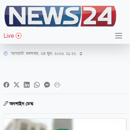
অর্থ-বাণিজ্য
প্রবাসীদের জন্য নতুন ‘এনআরসিটিএ’
Live
হিসাব চালু
আপডেট: মঙ্গলবার, ২৩ জুন, ২০২৬, ২১:২২
অনলাইন ডেস্ক