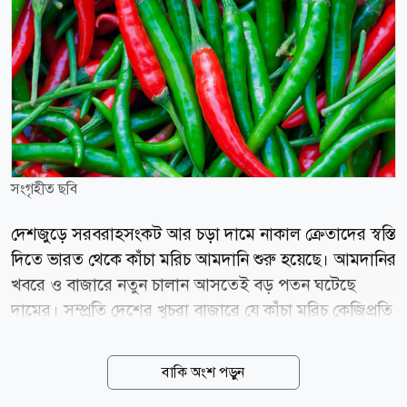
সংগৃহীত ছবি
দেশজুড়ে সরবরাহসংকট আর চড়া দামে নাকাল ক্রেতাদের স্বস্তি
দিতে ভারত থেকে কাঁচা মরিচ আমদানি শুরু হয়েছে। আমদানির
খবরে ও বাজারে নতুন চালান আসতেই বড় পতন ঘটেছে
দামের। সম্প্রতি দেশের খুচরা বাজারে যে কাঁচা মরিচ কেজিপ্রতি
৩০০ থেকে ৪০০ টাকায় বিক্রি হয়েছে, দিনাজপুরের হিলি
স্থলবন্দরের পাইকারি বাজারে তা নেমে এসেছে ৮০ থেকে ১০০
বাকি অংশ পড়ুন
টাকায়। হিলি স্থলবন্দর কার্যালয় সূত্রে জানা গেছে, সাড়ে আট