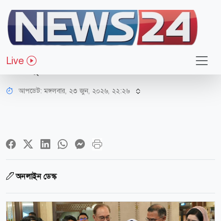
জাতীয়
মালয়েশিয়ার বন্ধুত্বে আমরা গভীরভাবে
Live
অভিভূত: প্রধানমন্ত্রী
আপডেট: মঙ্গলবার, ২৩ জুন, ২০২৬, ২২:২৬
অনলাইন ডেস্ক