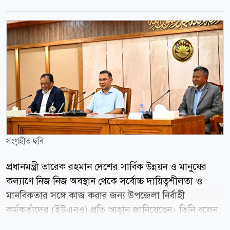
সংগৃহীত ছবি
প্রধানমন্ত্রী তারেক রহমান দেশের সার্বিক উন্নয়ন ও মানুষের
কল্যাণে নিজ নিজ অবস্থান থেকে সর্বোচ্চ দায়িত্বশীলতা ও
মানবিকতার সঙ্গে কাজ করার জন্য উপজেলা নির্বাহী
কর্মকর্তাদের (ইউএনও) প্রতি আহ্বান জানিয়েছেন। তিনি বলেন,
রাষ্ট্রের দায়িত্বে থাকা প্রত্যেকের জন্য মানুষের সেবা করার