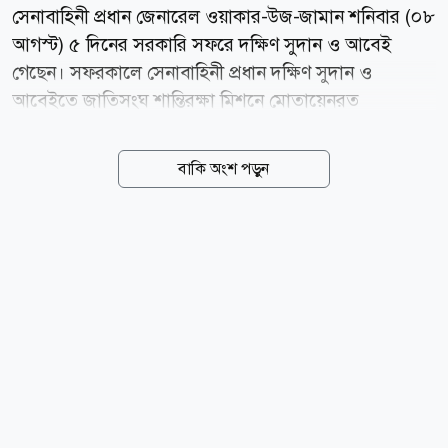
সেনাবাহিনী প্রধান জেনারেল ওয়াকার-উজ-জামান শনিবার (০৮
আগস্ট) ৫ দিনের সরকারি সফরে দক্ষিণ সুদান ও আবেই
গেছেন। সফরকালে সেনাবাহিনী প্রধান দক্ষিণ সুদান ও
আবেইতে জাতিসংঘ শান্তিরক্ষা মিশনে মোতায়েনরত
বাংলাদেশি কন্টিনজেন্টসমূহ পরিদর্শন করবেন। এছাড়াও, উভয়
স্থানের রাষ্ট্রীয় এবং মিশন সংশ্লিষ্ট কর্তৃপক্ষের সঙ্গে সৌজন্য
বাকি অংশ পড়ুন
সাক্ষাৎ ও মতবিনিময় করবেন। news24bd.tv/এআর