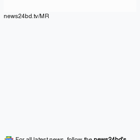
news24bd.tv/MR
For all latest news, follow the
news24bd's