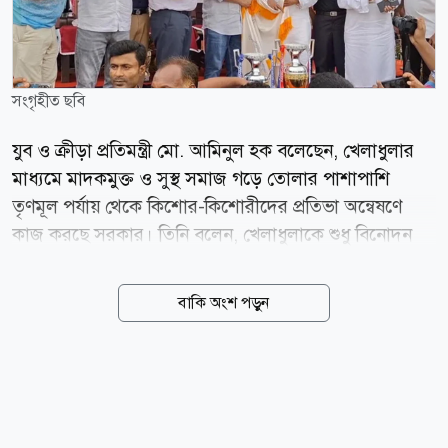
সংগৃহীত ছবি
যুব ও ক্রীড়া প্রতিমন্ত্রী মো. আমিনুল হক বলেছেন, খেলাধুলার
মাধ্যমে মাদকমুক্ত ও সুস্থ সমাজ গড়ে তোলার পাশাপাশি
তৃণমূল পর্যায় থেকে কিশোর-কিশোরীদের প্রতিভা অন্বেষণে
কাজ করছে সরকার। তিনি বলেন, খেলাধুলাকে শুধু বিনোদন
হিসেবে নয়, পেশা হিসেবেও প্রতিষ্ঠিত করতে হবে। এর মাধ্যমে
তরুণ প্রজন্মকে মাদক ও নানা সামাজিক অবক্ষয় থেকে দূরে
বাকি অংশ পড়ুন
রাখা সম্ভব। শনিবার (০৮ আগস্ট) বিকেলে ঝিনাইদহের
বীরশ্রেষ্ঠ হামিদুর রহমান স্টেডিয়ামে ঝিনাইদহ জেলা পরিষদ
গোল্ডকাপ ফুটবল টুর্নামেন্ট-২০২৬-এর ফাইনাল খেলার
পুরস্কার বিতরণী অনুষ্ঠানে প্রধান অতিথির বক্তব্যে তিনি এসব
কথা বলেন। আমিনুল হক বলেন, আমরা খেলাধুলার মাধ্যমে