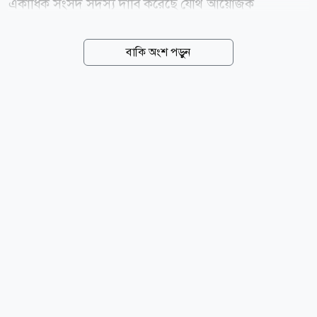
একাধিক সংসদ সদস্য দাবি করেছে যৌথ আয়োজক
দেশগুলোর মধ্যে মরক্কোকে আয়োজনের দায়িত্ব থেকে বাদ
দিতে হবে। বিশ্বকাপের শতবর্ষ উপলক্ষে অনুষ্ঠিত হতে যাওয়া
বাকি অংশ পড়ুন
২৪তম আসরের মূল আয়োজক হিসেবে রয়েছে স্পেন, পর্তুগাল
ও মরক্কো। এছাড়া বিশ্বকাপের উদ্বোধনী আয়োজনের অংশ
হিসেবে উরুগুয়ে, আর্জেন্টিনা ও প্যারাগুয়েতে একটি করে ম্যাচ
অনুষ্ঠিত হবে। ১৯৩০ সালের প্রথম বিশ্বকাপের স্মরণে উরুগুয়ে
ও আর্জেন্টিনাকে এই সুযোগ দেওয়া হয়েছে। আর কনমেবলের
সদর দপ্তর প্যারাগুয়েতে হওয়ায় দেশটিও একটি ম্যাচ
আয়োজনের দায়িত্ব পেয়েছে। তবে সম্প্রতি মরক্কোর ২০৩০
বিশ্বকাপের যৌথ আয়োজক হওয়ার যোগ্যতা নিয়ে নতুন করে
বিতর্ক শুরু হয়েছে। স্পেনের...