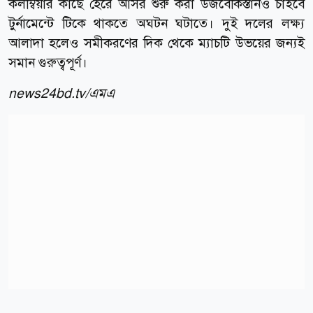
কলম্বিয়ার কাছে হেরে আসর শুরু করা উজবেকিস্তানও চাইবে
টুর্নামেন্টে টিকে থাকতে অঘটন ঘটাতে। দুই দলের লক্ষ্য
আলাদা হলেও সমীকরণের দিক থেকে ম্যাচটি উভয়ের জন্যই
সমান গুরুত্বপূর্ণ।
news24bd.tv/এমএ