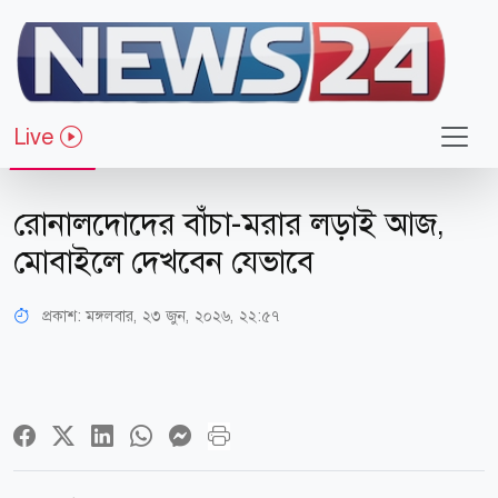
Live
খেলাধুলা
রোনালদোদের বাঁচা-মরার লড়াই আজ,
মোবাইলে দেখবেন যেভাবে
প্রকাশ:
মঙ্গলবার, ২৩ জুন, ২০২৬, ২২:৫৭