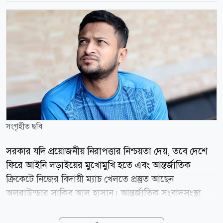
সংগৃহীত ছবি
সরকার যদি প্রয়োজনীয় নিরাপত্তার নিশ্চয়তা দেয়, তবে দেশে
ফিরে আইনি লড়াইয়ের মুখোমুখি হতে এবং আন্তর্জাতিক
ক্রিকেটে নিজের বিদায়ী ম্যাচ খেলতে প্রস্তুত আছেন
অলরাউন্ডার সাকিব আল হাসান। আন্তর্জাতিক সংবাদসংস্থা
রয়টার্সকে শ্রীলঙ্কা থেকে দেওয়া এক বিশেষ টেলিফোন
সাক্ষাৎকারে তিনি এই ইচ্ছার কথা জানান। সাক্ষাৎকারে ৩৯