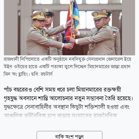
রাজধানী নিপিদোতে একটি অনুষ্ঠানে নবনিযুক্ত সেনাপ্রধান জেনারেল ইয়ে
উইন ওউয়ের হাতে একটি পতাকা তুলে দিচ্ছেন মিয়ানমারের জান্তা প্রধান
মিন অং হ্লায়িং। ছবি: রয়টার্স
পাঁচ বছরেরও বেশি সময় ধরে চলা মিয়ানমারের রক্তক্ষয়ী
গৃহযুদ্ধ অবসানে শান্তি আলোচনার নতুন সম্ভাবনা তৈরি হয়েছে।
যুদ্ধক্ষেত্রে সেনাবাহিনীর অবস্থান কিছুটা শক্তিশালী হওয়া এবং
আঞ্চলিক কূটনৈতিক চাপ বাড়ায় সংঘাতের রাজনৈতিক
সমাধানের পথ খুলতে পারে বলে মনে করছেন বিশ্লেষকরা।
বার্তাসংস্থা রয়টার্সের প্রতিবেদনে বলা হয়েছে, মিয়ানমারের
বাকি অংশ পড়ুন