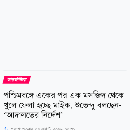
জানিয়েছে। পাশাপাশি উপকূলীয় কর্তৃপক্ষকে আগাম
প্রতিরোধমূলক...
আন্তর্জাতিক
পশ্চিমবঙ্গে একের পর এক মসজিদ থেকে
খুলে ফেলা হচ্ছে মাইক, শুভেন্দু বলছেন-
‘আদালতের নির্দেশ’
প্রকাশ:
শুক্রবার, ০৭ আগস্ট, ২০২৬, ০০:৩১