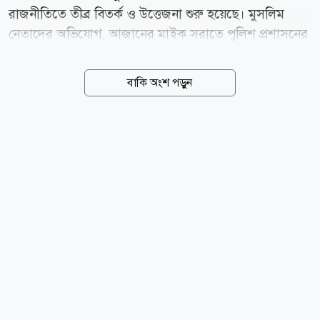
রাজনীতিতে তীব্র বিতর্ক ও উত্তেজনা শুরু হয়েছে। মুসলিম
নেতাদের অভিযোগ, আজানের মাইক সরাতে পুলিশ প্রশাসনের
পক্ষ থেকে চাপ সৃষ্টি করা হচ্ছে। তবে রাজ্যের মুখ্যমন্ত্রী শুভেন্দু
অধিকারী এই অভিযোগ প্রত্যাখ্যান করে জানিয়েছেন, কোনো
বাকি অংশ পড়ুন
নির্দিষ্ট ধর্মকে লক্ষ্য করে নয়, বরং আদালতের নির্দেশ মেনে
শব্দদূষণ রোধেই এই পদক্ষেপ নেওয়া হয়েছে। সংবাদমাধ্যম
ইন্ডিয়া টুডের প্রতিবেদনে বলা হয়েছে, ক্ষমতায় আসার পর
প্রথম মন্ত্রিসভার বৈঠকেই আদালতের নির্দেশনা অনুযায়ী সব
ধর্মীয় উপাসনালয়ে শব্দদূষণবিষয়ক বিধি বাস্তবায়নের সিদ্ধান্ত
নেয় বিজেপি সরকার। এই বিধি অনুযায়ী, দিনে সর্বোচ্চ ৫৫
ডেসিবেল এবং রাতে সর্বোচ্চ ৪৫ ডেসিবেল মাত্রায় শব্দ ধারণের
অনুমতি রয়েছে। এই আইন...