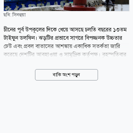
ছবি: সিনহুয়া
চীনের পূর্ব উপকূলের দিকে ধেয়ে আসছে চলতি বছরের ১৩তম
টাইফুন ডলফিন। ঝড়টির প্রভাবে সাগরে বিপজ্জনক উচ্চতার
ঢেউ এবং প্রবল বাতাসের আশঙ্কায় একাধিক সতর্কতা জারি
করেছে দেশটির আবহাওয়া ও সামুদ্রিক কর্তৃপক্ষ। বৃহস্পতিবার
(৬ আগস্ট) চীনের জাতীয় সামুদ্রিক পরিবেশ পূর্বাভাস কেন্দ্র
(এনএমইএফসি) জানায়, বৃহস্পতিবার থেকে শুক্রবারের মধ্যে
বাকি অংশ পড়ুন
পূর্ব চীন সাগরের পূর্বাংশে ৬ থেকে ১০ মিটার উচ্চতার ঢেউ সৃষ্টি
হতে পারে। এ কারণে গভীর সমুদ্র এলাকায় কমলা সতর্কতা
জারি করা হয়েছে। একই সময়ে চেচিয়াং প্রদেশের উপকূলীয়
জলসীমায় ২ থেকে ৩ মিটার উচ্চতার ঢেউয়ের পূর্বাভাস দিয়ে
উপকূলসংলগ্ন এলাকায় নীল সতর্কতা জারি করা হয়েছে।
এনএমইএফসি ক্ষতিগ্রস্ত সমুদ্র এলাকায় চলাচলকারী
জাহাজগুলোকে সর্বোচ্চ সতর্কতা অবলম্বনের আহ্বান