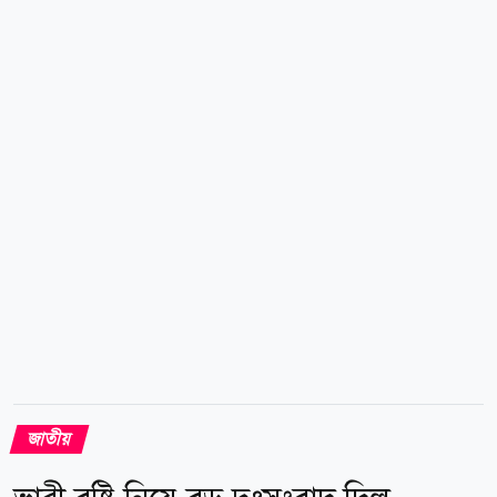
কেন্দ্র জানিয়েছে, আগামী দুই থেকে তিন দিন তিস্তা, ধরলা,
দুধকুমার, ব্রহ্মপুত্র, যমুনা, সুরমা ও কুশিয়ারা নদীর পানি বৃদ্ধি
অব্যাহত থাকতে পারে। এর মধ্যে কয়েকটি নদীর পানি
বিপৎসীমার কাছাকাছি পৌঁছাতে পারে বা তা অতিক্রম করতে
পারে। এ কারণে লালমনিরহাট, নীলফামারী,...
জাতীয়