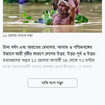
১২ জেলায় বন্যার শঙ্কা
টানা বর্ষণ এবং ভারতের মেঘালয়, আসাম ও পশ্চিমবঙ্গের
উজানে ভারী বৃষ্টির কারণে দেশের উত্তর, উত্তর-পূর্ব ও উত্তর-
মধ্যাঞ্চলের অন্তত ১২ জেলায় আগামী ২৪ থেকে ৭২ ঘণ্টার
মধ্যে স্বল্পমেয়াদি বন্যার আশঙ্কা দেখা দিয়েছে। এ সময়ে
কয়েকটি প্রধান নদ-নদীর পানি দ্রুত বৃদ্ধি পেয়ে নিম্নাঞ্চল প্লাবিত
হতে পারে বলে সতর্ক করেছে বন্যা পূর্বাভাস ও সতর্কীকরণ
বাকি অংশ পড়ুন
কেন্দ্র (এফএফডব্লিউসি)। বুধবার (৫ আগস্ট) এফএফডব্লিউসি
ও আবহাওয়া অধিদপ্তরের সর্বশেষ পূর্বাভাসে এ তথ্য জানানো
হয়েছে। যেসব নদীর পানি বাড়ছে বন্যা পূর্বাভাস ও সতর্কীকরণ