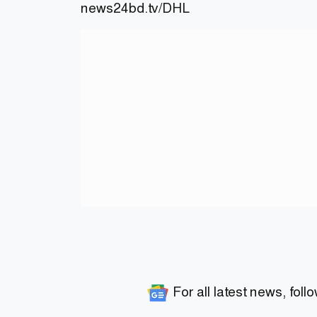
news24bd.tv
/DHL
For all latest news, foll