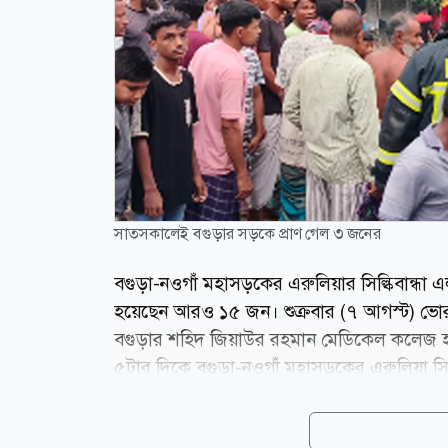
সাতসকালেই বগুড়ার সড়কে প্রাণ গেল ৩ জনের
বগুড়া-নওগাঁ মহাসড়কের এরুলিয়ার সিল্কিবান্
হয়েছেন আরও ১৫ জন। শুক্রবার (৭ আগস্ট) ভোর
বগুড়ার শহিদ জিয়াউর রহমান মেডিকেল কলেজ হাস
৫টার দিকে বগুড়া-নওগাঁ মহাসড়কের এরুলিয়া সিল্কি
হারিয়ে রাস্তার ডান পাশের একটি বৈদ্যুতিক পি
করছিলেন। বাসটি শ্রমিকদের চাপা দিলে ঘটনাস