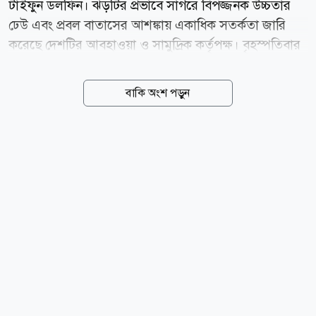
টাইফুন ডলফিন। ঝড়টির প্রভাবে সাগরে বিপজ্জনক উচ্চতার
ঢেউ এবং প্রবল বাতাসের আশঙ্কায় একাধিক সতর্কতা জারি
করেছে দেশটির আবহাওয়া ও সামুদ্রিক কর্তৃপক্ষ। বৃহস্পতিবার
(৬ আগস্ট) চীনের জাতীয় সামুদ্রিক পরিবেশ পূর্বাভাস কেন্দ্র
(এনএমইএফসি) জানায়, বৃহস্পতিবার থেকে শুক্রবারের মধ্যে
বাকি অংশ পড়ুন
পূর্ব চীন সাগরের পূর্বাংশে ৬ থেকে ১০ মিটার উচ্চতার ঢেউ সৃষ্টি
হতে পারে। এ কারণে গভীর সমুদ্র এলাকায় কমলা সতর্কতা
জারি করা হয়েছে। একই সময়ে চেচিয়াং প্রদেশের উপকূলীয়
জলসীমায় ২ থেকে ৩ মিটার উচ্চতার ঢেউয়ের পূর্বাভাস দিয়ে
উপকূলসংলগ্ন এলাকায় নীল সতর্কতা জারি করা হয়েছে।
এনএমইএফসি ক্ষতিগ্রস্ত সমুদ্র এলাকায় চলাচলকারী
জাহাজগুলোকে সর্বোচ্চ সতর্কতা অবলম্বনের আহ্বান
জানিয়েছে। পাশাপাশি উপকূলীয় কর্তৃপক্ষকে আগাম
প্রতিরোধমূলক...