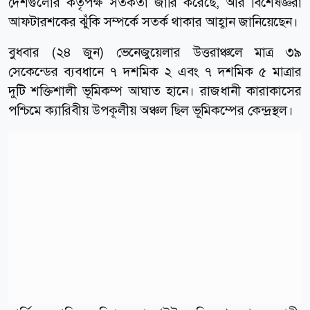
দেশগুলোর কর্তৃপক্ষ সতর্কতা জারি করেছে, আর বিশেষজ্ঞরা
আফটারশকের ঝুঁকি সম্পর্কে সতর্ক থাকার আহ্বান জানিয়েছেন।
বুধবার (২৪ জুন) ভেনেজুয়েলার উত্তরাঞ্চলে মাত্র ৩৯
সেকেন্ডের ব্যবধানে ৭ দশমিক ২ এবং ৭ দশমিক ৫ মাত্রার
দুটি শক্তিশালী ভূমিকম্প আঘাত হানে। রাজধানী কারাকাসের
পশ্চিমে ক্যারিবীয় উপকূলীয় অঞ্চল ছিল ভূমিকম্পের কেন্দ্রস্থল।