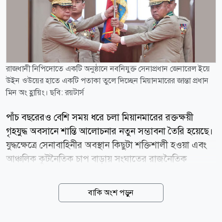
রাজধানী নিপিদোতে একটি অনুষ্ঠানে নবনিযুক্ত সেনাপ্রধান জেনারেল ইয়ে
উইন ওউয়ের হাতে একটি পতাকা তুলে দিচ্ছেন মিয়ানমারের জান্তা প্রধান
মিন অং হ্লায়িং। ছবি: রয়টার্স
পাঁচ বছরেরও বেশি সময় ধরে চলা মিয়ানমারের রক্তক্ষয়ী
গৃহযুদ্ধ অবসানে শান্তি আলোচনার নতুন সম্ভাবনা তৈরি হয়েছে।
যুদ্ধক্ষেত্রে সেনাবাহিনীর অবস্থান কিছুটা শক্তিশালী হওয়া এবং
আঞ্চলিক কূটনৈতিক চাপ বাড়ায় সংঘাতের রাজনৈতিক
সমাধানের পথ খুলতে পারে বলে মনে করছেন বিশ্লেষকরা।
বার্তাসংস্থা রয়টার্সের প্রতিবেদনে বলা হয়েছে, মিয়ানমারের
বাকি অংশ পড়ুন
ছায়া সরকার ও প্রধান জাতিগত সশস্ত্র গোষ্ঠীগুলোর জোট
স্টিয়ারিং কাউন্সিল ফর দ্য ইমার্জেন্স অব আ ফেডারেল