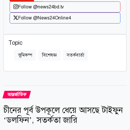
Follow @news24bd.tv
Follow @News24Online4
Topic
ভূমিকম্প
বিশেষজ্ঞ
সতর্কবার্তা
আন্তর্জাতিক
চীনের পূর্ব উপকূলে ধেয়ে আসছে টাইফুন
‘ডলফিন’, সতর্কতা জারি