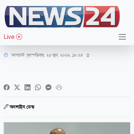
জাতীয়
দুই বছর পর বাংলাদেশিদের জন্য ট্যুরিস্ট
Live
ভিসা চালু করলো ভারত
আপডেট: বৃহস্পতিবার, ২৫ জুন, ২০২৬, ১৮:২৪
অনলাইন ডেস্ক