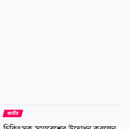
জনগণের কল্যাণে কাজ করার জন্য উৎসাহ দিচ্ছেন। আজ
শনিবার (৮ আগস্ট) সকালে ঢাকা রিপোর্টার্স ইউনিটির ক্র্যাব
মিলনায়তনে রোটারিয়ান এম নাজমুল হাসান সম্পাদিত
প্রধানমন্ত্রী তারেক রহমানের পাঁচ মাসের উন্নয়ন যাত্রা গ্রন্থের
মোড়ক উম্মোচন ও আগামীর বাংলাদেশ শীর্ষক আলোচনা
সভায় প্রধান অতিথির বক্তব্যে এসব কথা বলেন তিনি।...
জাতীয়
চিকিৎসক সমাবেশের উদ্বোধন করলেন