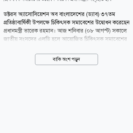
ডক্টরস অ্যাসোসিয়েশন অব বাংলাদেশের (ড্যাব) ৩৭তম
প্রতিষ্ঠাবার্ষিকী উপলক্ষে চিকিৎসক সমাবেশের উদ্বোধন করেছেন
প্রধানমন্ত্রী তারেক রহমান। আজ শনিবার (০৮ আগস্ট) সকালে
জাতীয় সংসদের এলডি হলে আয়োজিত চিকিৎসক সমাবেশের
উদ্বোধন করেন তিনি। এর আগে জাতীয় সংসদ প্রাঙ্গণে
প্রধানমন্ত্রী একটি নিম গাছের চারা রোপণ করেন। এ সময় তাঁর
বাকি অংশ পড়ুন
সহধর্মিণী ডা. জুবাইদা রহমানও একটি গাছের চারা রোপণ
করেন। এরপর জাতীয় সঙ্গীত শেষে দলীয় পতাকা উত্তোলনের
মাধ্যমে পরবর্তী কর্মসূচি শুরু করেন প্রধানমন্ত্রী। চিকিৎসক
সমাবেশ শুরুর আগে তাঁরা শান্তির দুটি পায়রা উড়িয়ে দেন। এ
সময় অন্যান্যের মধ্যে বিএনপির মহাসচিব মির্জা ফখরুল
ইসলাম আলমগীর, প্রধানমন্ত্রীর সহধর্মিণী ডা. জুবাইদা রহমান,
ড্যাব সভাপতি অধ্যাপক ডা. হারুন আল রশীদ, মহাসচিব ডা.
মো. জহিরুল ইসলাম শাকিল প্রমুখ উপস্থিত ছিলেন।...