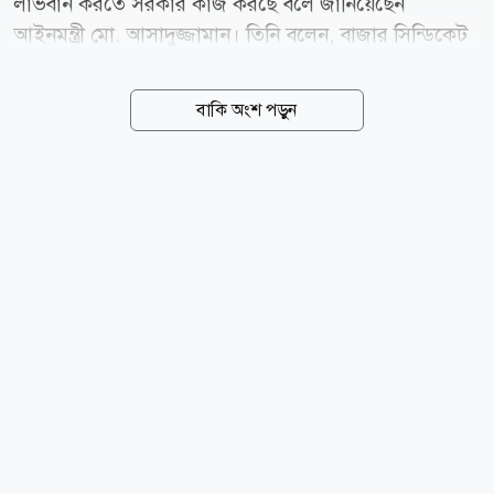
লাভবান করতে সরকার কাজ করছে বলে জানিয়েছেন
আইনমন্ত্রী মো. আসাদুজ্জামান। তিনি বলেন, বাজার সিন্ডিকেট
ও মজুদদারির বিরুদ্ধে বিশেষ ক্ষমতা আইন প্রয়োগ করা হবে।
১৯৭৪ সালের বিশেষ ক্ষমতা আইনে মজুদদারির সর্বোচ্চ শাস্তি
বাকি অংশ পড়ুন
মৃত্যুদণ্ড। সুতরাং যারা মজুদদারি করবেন, তারা ভেবেচিন্তে
করবেন। আজ শনিবার (৮ আগস্ট) ঝিনাইদহের শৈলকূপায়
পাট ও পেঁয়াজের পাইকারি হাট ও আড়ৎ পরিদর্শন শেষে এসব
কথা বলেন আইনমন্ত্রী। আইনমন্ত্রী বলেন, আমাদের কৃষকরা
ঘাম ঝরিয়ে ফসল ফলিয়ে ন্যায্য দাম পান না। বাজারে আসার
পর কৃষকরা সিন্ডিকেটের হাতে জিম্মি হয়ে পড়েন। এক মণ পাট
বা পেঁয়াজে অতিরিক্ত ২ কেজি করে তোলা দিতে হতো।
এরপরে আবার বাজারের পরিচ্ছন্নতা কর্মী ও হিজড়ারা কৃষকের
কাছ থেকে তোলা নেয়। ফলে...