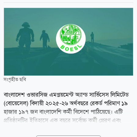
সংগৃহীত ছবি
বাংলাদেশ ওভারসিজ এমপ্লয়মেন্ট অ্যান্ড সার্ভিসেস লিমিটেড
(বোয়েসেল) বিদায়ী ২০২৫-২৬ অর্থবছরে রেকর্ড পরিমাণ ১৯
হাজার ১৯৭ জন বাংলাদেশি কর্মী বিদেশে পাঠিয়েছে। এটি
প্রতিষ্ঠানটির ইতিহাসে এক বছরে সর্বোচ্চ কর্মী প্রেরণ এবং
আগের অর্থবছরের তুলনায় ৩ হাজার ১৩১ জন বা ১৯ দশমিক