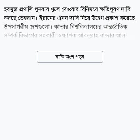
হরমুজ প্রণালি পুনরায় খুলে দেওয়ার বিনিময়ে ক্ষতিপূরণ দাবি
করছে তেহরান। ইরানের এমন দাবি নিয়ে উদ্বেগ প্রকাশ করেছে
উপসাগরীয় দেশগুলো। কাতার বিশ্ববিদ্যালয়ের আন্তর্জাতিক
সম্পর্ক বিভাগের সহকারী অধ্যাপক আবদুল্লাহ বান্দার আল-
এতাইবি বলেছেন, প্রণালিতে নৌ চলাচল নিয়ে ওমানের সঙ্গে
ইরানের আলোচনা মূলত যুক্তরাষ্ট্রের সঙ্গে চলমান যুদ্ধকালীন
বাকি অংশ পড়ুন
দর-কষাকষিরই অংশ। আল জাজিরাকে দেওয়া সাক্ষাৎকারে
আল-এতাইবি বলেন, ইরানের কাছে ওমানের সঙ্গে আলোচনা
এবং যুক্তরাষ্ট্রের সঙ্গে আলোচনার বিষয়গুলো প্রায় একই। ইরান
যেটিকে যুক্তরাষ্ট্রের সমঝোতা স্মারক লঙ্ঘন বলে দাবি করছে,
তার জন্য ক্ষতিপূরণ চাওয়া হচ্ছে। তিনি বলেন, হরমুজ প্রণালি
খুলে দেওয়ার বিনিময়ে ইরানকে কী দিতে হবেএটি এখন বড়
প্রশ্ন। নৌ চলাচলের স্বাধীনতার বিনিময়ে ইরানের জব্দ করা
আরও সম্পদ ছেড়ে দেওয়া হবে কি না, সেটিও আলোচনার...