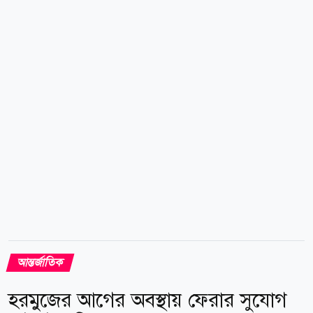
ও তার নীতির মোকাবিলার জন্য মুসলমি উম্মাহর ঐক্যবদ্ধ
প্রতিক্রিয়াকে অপরিহার্য বলে অভিহিত করে স্পষ্টভাবে বলেন,
ইসরায়েলের সঙ্গে সম্পর্ক স্বাভাবিকীকরণ মুসলিম জাতিগুলোর
জন্য কোনো সুফল বয়ে আনবে না। তিনি আরও বলেন,
বেলফোর...
আন্তর্জাতিক
হরমুজের আগের অবস্থায় ফেরার সুযোগ