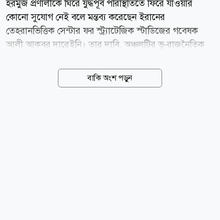
হরমুজ প্রণালীকে ঘিরে যুদ্ধপূর্ব পরিস্থিতিতে ফিরে যাওয়ার
কোনো সুযোগ নেই বলে মন্তব্য করেছেন ইরানের
তেহরানভিত্তিক সেন্টার ফর স্ট্র্যাটেজিক স্টাডিজের গবেষক
আলী আকবর দারেইনি। তার দাবি, অঞ্চলটির ভূ-রাজনৈতিক
বাস্তবতা ইতোমধ্যে বদলে গেছে। আল জাজিরাকে দেওয়া এক
সাক্ষাৎকারে দারেইনি বলেন, হরমুজ প্রণালীর ভবিষ্যৎ প্রশাসন
বাকি অংশ পড়ুন
নিয়ে ইরান ও ওমানের মধ্যে আলোচনা চলছে এবং দুই দেশ
একটি চুক্তির কাছাকাছি পৌঁছেছে। তবে এই প্রক্রিয়ার অন্যতম
বড় বাধা হলো যুক্তরাষ্ট্রের চাপ। ওয়াশিংটনের সঙ্গে আরও
ঘনিষ্ঠ অবস্থান নেওয়ার জন্য ওমানের ওপর যুক্তরাষ্ট্র চাপ প্রয়োগ
করছে বলে দাবি করেন তিনি। দারেইনির মতে, সাম্প্রতিক
সময়ে এই অঞ্চলে অবস্থিত বিভিন্ন ঘাঁটি থেকে চালানো মার্কিন
হামলার পর হরমুজ প্রণালীর ওপর ভবিষ্যৎ নিয়ন্ত্রণকে ইরান
জাতীয় নিরাপত্তার গুরুত্বপূর্ণ অংশ হিসেবে দেখছে।...