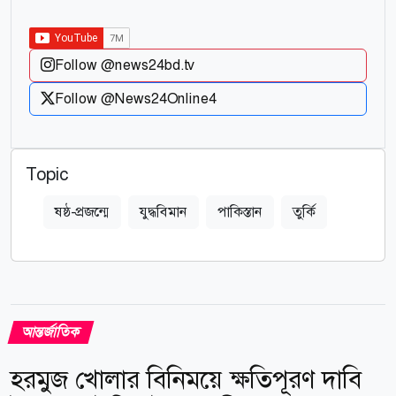
Follow @news24bd.tv
Follow @News24Online4
Topic
ষষ্ঠ-প্রজন্মে
যুদ্ধবিমান
পাকিস্তান
তুর্কি
আন্তর্জাতিক
হরমুজ খোলার বিনিময়ে ক্ষতিপূরণ দাবি