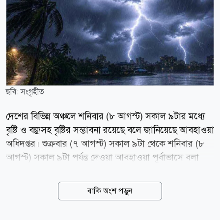
ছবি: সংগৃহীত
দেশের বিভিন্ন অঞ্চলে শনিবার (৮ আগস্ট) সকাল ৯টার মধ্যে
বৃষ্টি ও বজ্রসহ বৃষ্টির সম্ভাবনা রয়েছে বলে জানিয়েছে আবহাওয়া
অধিদপ্তর। শুক্রবার (৭ আগস্ট) সকাল ৯টা থেকে শনিবার (৮
আগস্ট) সকাল ৯টা পর্যন্ত দেওয়া আবহাওয়া পূর্বাভাসে বলা
হয়েছে, ঢাকা, ময়মনসিংহ, খুলনা, বরিশাল, চট্টগ্রাম ও সিলেট
বিভাগের অনেক জায়গায় এবং রাজশাহী ও রংপুর বিভাগের
বাকি অংশ পড়ুন
কিছু কিছু জায়গায় অস্থায়ীভাবে দমকা হাওয়াসহ হালকা থেকে
মাঝারি ধরনের বৃষ্টি বা বজ্রসহ বৃষ্টি হতে পারে। এ ছাড়া দেশের