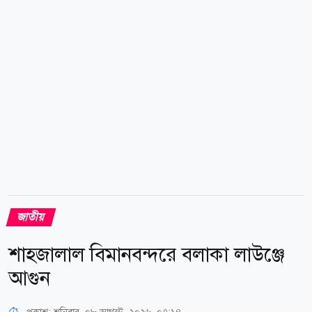
দেখার ওপর নির্ভরশীল হওয়ায় এতে পরিবর্তন আসতে পারে।
কারা পাবেন এই ছুটি? ঈদে মিলাদুন্নবী (সা.) উপলক্ষে
সরকারি, আধা-সরকারি, স্বায়ত্তশাসিত ও আধা-স্বায়ত্তশাসিত
প্রতিষ্ঠানে সাধারণ ছুটি থাকবে।...
জাতীয়
শাহজালাল বিমানবন্দরে বলাকা লাউঞ্জে
আগুন