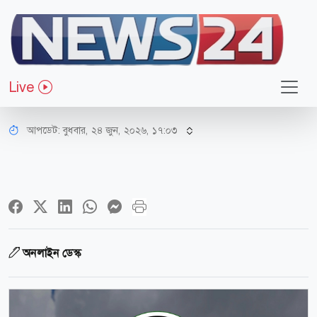
জাতীয়
মোটরযানের মালিকানা পরিবর্তন নিয়ে
Live
জরুরি নির্দেশনা
আপডেট: বুধবার, ২৪ জুন, ২০২৬, ১৭:০৩
অনলাইন ডেস্ক