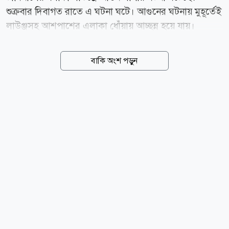
শুক্রবার দিবাগত রাতে এ ঘটনা ঘটে। আগুনের ঘটনায় মুহূর্তেই
লাউঞ্জসহ আশপাশের এলাকা ধোঁয়ায় আচ্ছন্ন হয়ে যায়।
বিমানবন্দরের বলাকা লাউঞ্জের রান্নাঘরে বৈদ্যুতিক গোলযোগ
থেকে অগ্নিকাণ্ডের ঘটনা ঘটেছে। তবে আগুন বড় আকার ধারণ
বাকি অংশ পড়ুন
করার আগেই লাউঞ্জের কর্মীরা অগ্নিনির্বাপক যন্ত্র দিয়ে
তাৎক্ষণিকভাবে নিয়ন্ত্রণে আনেন। শুক্রবার (৭ আগস্ট) দিবাগত
রাত ১টা ৪০ মিনিটের দিকে বলাকা লাউঞ্জের রান্নাঘরে এ ঘটনা
ঘটে। আগুন লাগার পর লাউঞ্জের কর্মীরা দ্রুত অগ্নিনির্বাপক যন্ত্র
ব্যবহার করে আগুন নিভিয়ে ফেলেন। এতে বড় ধরনের কোনো
ক্ষয়ক্ষতি হয়নি বলে জানা গেছে। প্রত্যক্ষদর্শীরা বলেন, হঠাৎ
করে লাউঞ্জের ভেতরে ধোঁয়া দেখতে পাই। মুহূর্তের মধ্যেই
পুরো এলাকা ধোঁয়ায় আচ্ছন্ন হয়ে যায়।...