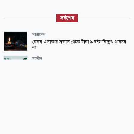
সর্বশেষ
সারাদেশ
যেসব এলাকায় সকাল থেকে টানা ৯ ঘণ্টা বিদ্যুৎ থাকবে
না
জাতীয়
আগস্টে ফের টানা ৪ দিনের ছুটি, সুযোগ পাবেন যারা
লাইফ স্টাইল
সকালে খালি পেটে ভেজানো কাঁচা ছোলা খাওয়ার যত
উপকার
জাতীয়
শাহজালাল বিমানবন্দরে বলাকা লাউঞ্জে আগুন
শিক্ষা-শিক্ষাঙ্গন