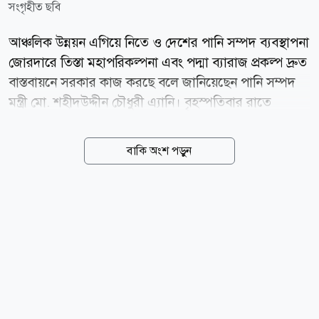
সংগৃহীত ছবি
আঞ্চলিক উন্নয়ন এগিয়ে নিতে ও দেশের পানি সম্পদ ব্যবস্থাপনা
জোরদারে তিস্তা মহাপরিকল্পনা এবং পদ্মা ব্যারাজ প্রকল্প দ্রুত
বাস্তবায়নে সরকার কাজ করছে বলে জানিয়েছেন পানি সম্পদ
মন্ত্রী মো. শহীদউদ্দীন চৌধুরী এ্যানি। বৃহস্পতিবার রাতে
জাহাঙ্গীরনগর বিশ্ববিদ্যালয়ে (জাবি) জুলাই
গণঅভ্যুত্থান-২০২৪-এর দ্বিতীয় বর্ষপূর্তি উপলক্ষে আয়োজিত
বাকি অংশ পড়ুন
এক দোয়া ও আলোচনা সভায় প্রধান অতিথির বক্তব্যে তিনি এ
কথা বলেন। মন্ত্রী জানান, পদ্মা ব্যারাজ প্রকল্পের কাজ
ইতোমধ্যে আনুষ্ঠানিকভাবে শুরু হয়েছে এবং খুব শিগগিরই এর
অগ্রগতি দৃশ্যমান হবে। তিনি বলেন, তিস্তা মহাপ্রকল্পের
প্রকল্পের পাশাপাশি আমরা পদ্মা ব্যারাজ নির্মাণের সিদ্ধান্ত
নিয়েছি। আনুষ্ঠানিকভাবে এর কাজ শুরু হয়েছে এবং জনগণ খুব
দ্রুতই কাজের অগ্রগতি দেখতে পাবে। তিস্তা মহাপরিকল্পনা
দ্রুত বাস্তবায়নের বিষয়ে এক সাংবাদিকের...