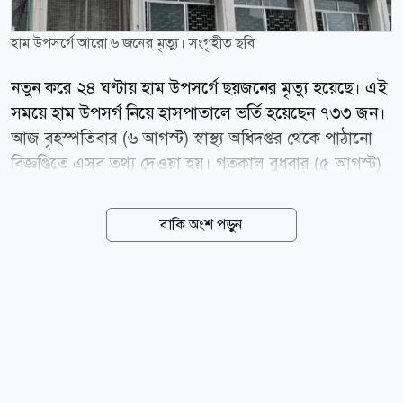
হাম উপসর্গে আরো ৬ জনের মৃত্যু। সংগৃহীত ছবি
নতুন করে ২৪ ঘণ্টায় হাম উপসর্গে ছয়জনের মৃত্যু হয়েছে। এই
সময়ে হাম উপসর্গ নিয়ে হাসপাতালে ভর্তি হয়েছেন ৭৩৩ জন।
আজ বৃহস্পতিবার (৬ আগস্ট) স্বাস্থ্য অধিদপ্তর থেকে পাঠানো
বিজ্ঞপ্তিতে এসব তথ্য দেওয়া হয়। গতকাল বুধবার (৫ আগস্ট)
সকাল ৮টা থেকে পরবর্তী ২৪ ঘণ্টার তথ্য দিয়েছে অধিদপ্তর।
স্বাস্থ্য অধিদপ্তরের তথ্য অনুযায়ী, ১৫ মার্চ থেকে হামের লক্ষণ
বাকি অংশ পড়ুন
নিয়ে মোট মৃত্যুর সংখ্যা দাঁড়াল ৭৬৪ জনে। এ সময়ে নিশ্চিত
হামে মৃত্যু হয়েছে ৯৬ জনের। news24bd.tv/MR