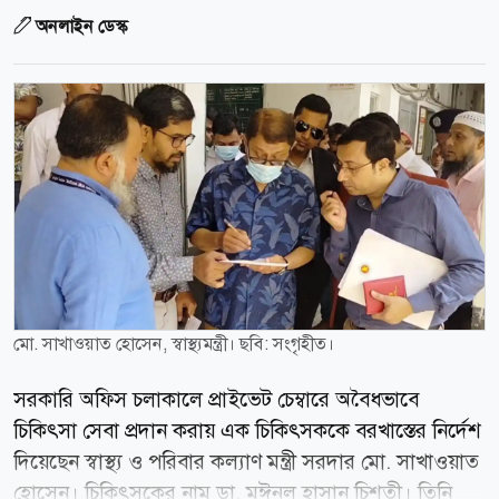
অনলাইন ডেস্ক
মো. সাখাওয়াত হোসেন, স্বাস্থ্যমন্ত্রী। ছবি: সংগৃহীত।
সরকারি অফিস চলাকালে প্রাইভেট চেম্বারে অবৈধভাবে
চিকিৎসা সেবা প্রদান করায় এক চিকিৎসককে বরখাস্তের নির্দেশ
দিয়েছেন স্বাস্থ্য ও পরিবার কল্যাণ মন্ত্রী সরদার মো. সাখাওয়াত
হোসেন। চিকিৎসকের নাম ডা. মঈনুল হাসান চিশতী। তিনি