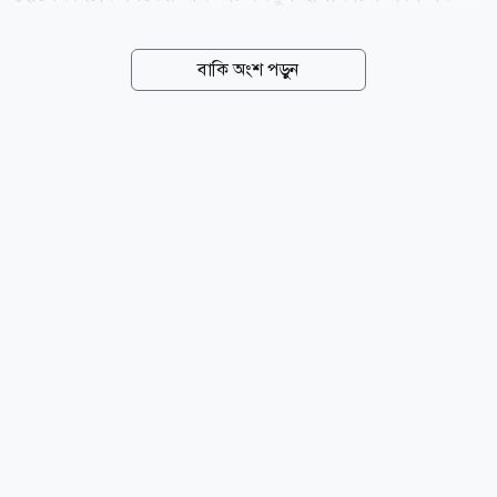
নরসিংদী বেলাবো উপজেলা স্বাস্থ্য কমপ্লেক্সের জুনিয়র
কনসালটেন্ট পদে কর্মরত আছেন। আজ বৃহস্পতিবার (৬
বাকি অংশ পড়ুন
আগস্ট) দুপুরে রাজধানীর পুরান ঢাকার ইংলিশ রোডস্থ পপুলার
ডায়াগনস্টিক সেন্টারে আকস্মিক পরিদর্শনে গিয়ে সেবারত
অবস্থায় এই চিকিৎসককে হাতেনাতে ধরেন স্বাস্থ্যমন্ত্রী। পরে
তাকে তাৎক্ষনিক বরখাস্তের নির্দেশ দেন মন্ত্রী। সূত্র: বিএসএস
news24bd.tv/NS