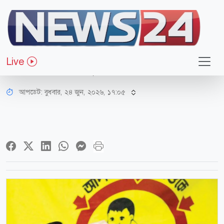
স্বাস্থ্য
দেশজুড়ে ভিটামিন ‘এ’ ক্যাপসুল
Live
ক্যাম্পেইন ২৮ জুন
আপডেট: বুধবার, ২৪ জুন, ২০২৬, ১৭:০৫