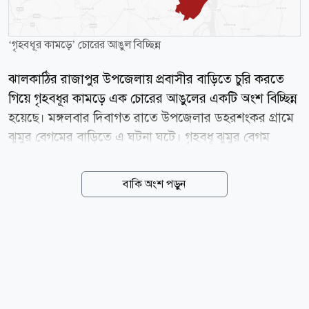
‘গৃহবধূর কামড়ে’ চোরের আঙুল বিচ্ছিন্ন
ঝালকাঠির রাজাপুর উপজেলায় প্রবাসীর বাড়িতে চুরি করতে
গিয়ে গৃহবধূর কামড়ে এক চোরের আঙুলের একটি অংশ বিচ্ছিন্ন
হয়েছে। মঙ্গলবার দিবাগত রাতে উপজেলার ডহরশংকর গ্রামে
ঝুমুর বেগমের বাড়িতে এ ঘটনা ঘটে। গৃহবধূ ঝুমুর বেগম
বলেন, রাত প্রায় পৌনে তিনটায় শব্দ পেয়ে ঘুম ভেঙে যায়।
চোরকে দেখে চিৎকার শুরু করলে সে আমার মুখ চেপে ধরে।
বাকি অংশ পড়ুন
শুরু হয় ধস্তাধস্তি। এ সময় চোরটি আমার কাছ থেকে নিজেকে
ছাড়িয়ে নেওয়ার চেষ্টা করলে আমি তার আঙুলে কামড় দিই।
এতে তার আঙুলের একটি অংশ বিচ্ছিন্ন হয়ে যায়। আহত চোর
আমার প্রাণনাশের হুমকি দিয়ে ঘরের দরজা খুলে বাইরে থাকা
সহযোগীদের সঙ্গে পালিয়ে যায়। তবে পালানোর সময় ঘর
থেকে দুটি মোবাইল ফোন নিয়ে যায় চোরের দল। পরে গৃহবধূর