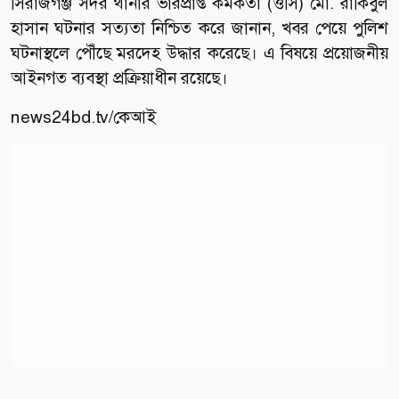
সিরাজগঞ্জ সদর থানার ভারপ্রাপ্ত কর্মকর্তা (ওসি) মো. রাকিবুল
হাসান ঘটনার সত্যতা নিশ্চিত করে জানান, খবর পেয়ে পুলিশ
ঘটনাস্থলে পৌঁছে মরদেহ উদ্ধার করেছে। এ বিষয়ে প্রয়োজনীয়
আইনগত ব্যবস্থা প্রক্রিয়াধীন রয়েছে।
news24bd.tv/কেআই