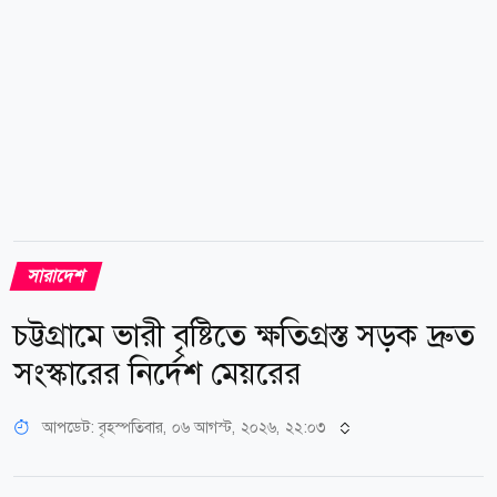
চিৎকারে আশপাশের লোকজন ছুটে এসে পুলিশকে খবর দেয়।
রাজাপুর থানার ওসি সুজন বিশ্বাস বলেন, ঘটনাস্থল পরিদর্শন
করা হয়েছে। অভিযোগের ভিত্তিতে...
সারাদেশ
চট্টগ্রামে ভারী বৃষ্টিতে ক্ষতিগ্রস্ত সড়ক দ্রুত
সংস্কারের নির্দেশ মেয়রের
আপডেট: বৃহস্পতিবার, ০৬ আগস্ট, ২০২৬, ২২:০৩