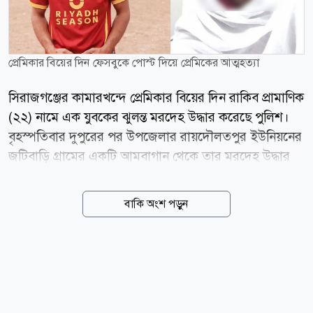
প্রেমিকার বিয়ের দিন ফেসবুকে পোস্ট দিয়ে প্রেমিকের আত্মহত্যা
সিরাজগঞ্জের কামারখন্দে প্রেমিকার বিয়ের দিন রাকিব প্রামাণিক
(২২) নামে এক যুবকের ঝুলন্ত মরদেহ উদ্ধার করেছে পুলিশ।
বৃহস্পতিবার দুপুরের পর উপজেলার রায়দৌলতপুর ইউনিয়নের
জটিবাড়ি গ্রামের একটি আমবাগান থেকে তার মরদেহ উদ্ধার
করা হয়। তিনি ওই গ্রামের সোহরাব প্রামাণিকের ছেলে।
ফেসবুকে তিনি এস এম রাকিব খান (SM Rakib Khan) নামে
বাকি অংশ পড়ুন
পরিচিত ছিলেন। মৃত্যুর আগে নিজের ফেসবুক আইডি থেকে
দেওয়া এক পোস্টে রাকিব দাবি করেন, তিনি এক তরুণীকে
ভালোবাসতেন এবং ওই তরুণীরও তার প্রতি ভালোবাসা ছিল।
তবে পরিবারের সিদ্ধান্তে ওই তরুণীর বিয়ে দেওয়া হচ্ছে বলে
তিনি উল্লেখ করেন। পোস্টে তিনি আরও লেখেন, মেয়েটিকে না
পেলে তিনি বেঁচে থাকবেন না। একই সঙ্গে নিজের মৃত্যুর জন্য