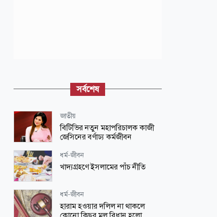
সর্বশেষ
জাতীয়
বিটিভির নতুন মহাপরিচালক কাজী
জেসিনের বর্ণাঢ্য কর্মজীবন
ধর্ম-জীবন
খাদ্যগ্রহণে ইসলামের পাঁচ নীতি
ধর্ম-জীবন
হারাম হওয়ার দলিল না থাকলে
কোনো কিছুর মূল বিধান হলো