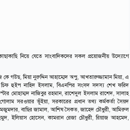
ছাকাছি নিয়ে যেতে সাংবাদিকদের সকল প্রয়োজনীয় উদ্যোগে
ে গউছ, মিয়া নুরুদ্দিন আহাম্মেদ অপু, আখতারুজ্জামান মিয়া, এ
য় চিফ হুইপ নাহিদ ইসলাম, বিএনপির সংসদ সদস্য শেখ ফরিদ
্টার মোহাম্মদ নাজিবুর রহমান, রাশেদুল ইসলাম রাশেদ, সালাহ
 গোলাম সরওয়ার ভূঁইয়া, সরকারের প্রধান তথ্য কর্মকর্তা সৈয়দ
ল মজুমদার, বাছির জামাল, আশিষ সৈকত, জাহেদ চৌধুরী, আমিরুল
ুদ, ইলিয়াস হোসেন, কামরান রেজা চৌধুরী, রিয়াজ আহমেদ,