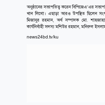
অনুষ্ঠানের সভাপতিত্ব করেন বিপিজেএ’এর সভা
খান লিথো। এছাড়া আরও উপস্থিত ছিলেন সংগঠন
মিজানুর রহমান, অর্থ সম্পাদক মো. শাহজাহ
কার্যনির্বাহী সদস‌্য মশিউর রহমান, মনিরুল ইসল
news24bd.tv/ku