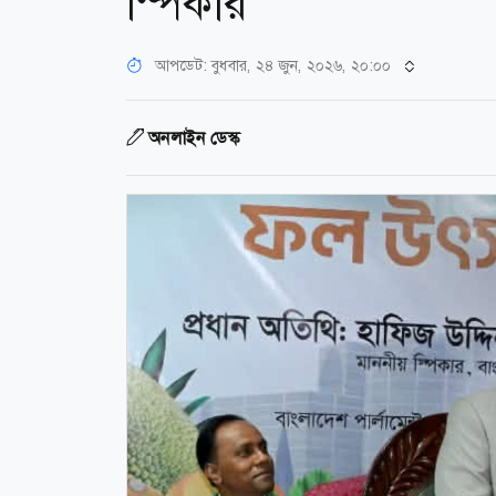
স্পিকার
আপডেট: বুধবার, ২৪ জুন, ২০২৬, ২০:০০
অনলাইন ডেস্ক