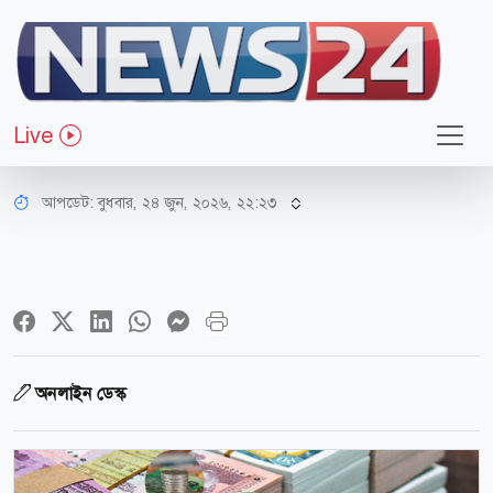
অর্থ-বাণিজ্য
পে-স্কেল নিয়ে নীতিগত সিদ্ধান্ত চূড়ান্ত
Live
করল সচিব কমিটি
আপডেট: বুধবার, ২৪ জুন, ২০২৬, ২২:২৩
অনলাইন ডেস্ক