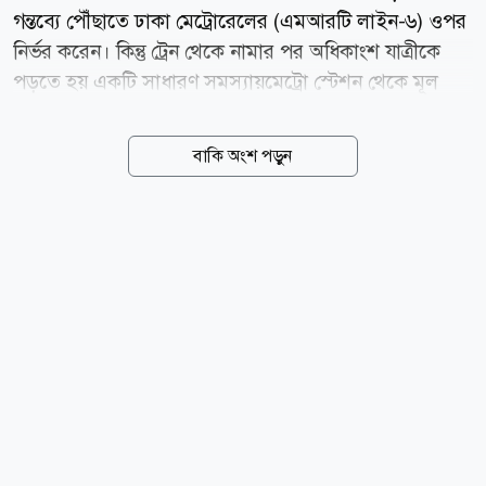
গন্তব্যে পৌঁছাতে ঢাকা মেট্রোরেলের (এমআরটি লাইন-৬) ওপর
নির্ভর করেন। কিন্তু ট্রেন থেকে নামার পর অধিকাংশ যাত্রীকে
পড়তে হয় একটি সাধারণ সমস্যায়মেট্রো স্টেশন থেকে মূল
গন্তব্যে পৌঁছানোর সহজ কোনো উপায় থাকে না। এতদিন পায়ে
হাঁটা বা রিকশার অপেক্ষায় থাকা ছাড়া আর কোনো বিকল্প ছিল
বাকি অংশ পড়ুন
না। তবে এবার সেই দুর্ভোগ কমাতে যুক্ত হচ্ছে পরিবেশবান্ধব
ও সাশ্রয়ী এক নতুন পরিবহন সেবা। ঢাকা মাস ট্রানজিট
কোম্পানি লিমিটেডের (ডিএমটিসিএল) সঙ্গে চুক্তি স্বাক্ষর করেছে
অ্যাপ-ভিত্তিক বাইসাইকেল শেয়ারিং প্ল্যাটফর্ম জোবাইক। এই
পার্টনারশিপের মাধ্যমে এমআরটি লাইন-৬-এর সবকটি মেট্রো
স্টেশনে পাওয়া যাবে বাইসাইকেল সেবা। যা একইসঙ্গে মেট্রো
স্টেশনে অ্যাপ-ভিত্তিক বাইসাইকেল সেবা চালুর বিষয়ে
সরকারের নির্বাচনী ইশতেহারের প্রতিশ্রুতি...