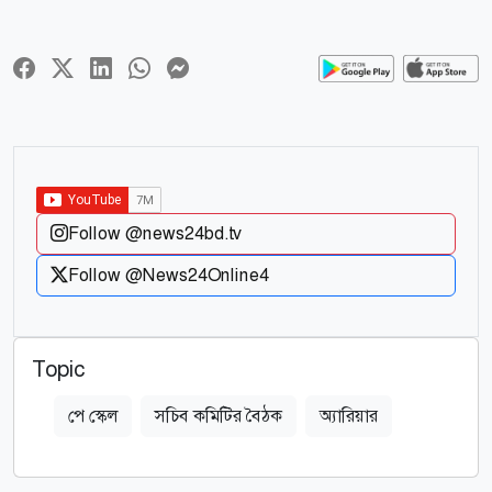
Follow @news24bd.tv
Follow @News24Online4
Topic
পে স্কেল
সচিব কমিটির বৈঠক
অ্যারিয়ার