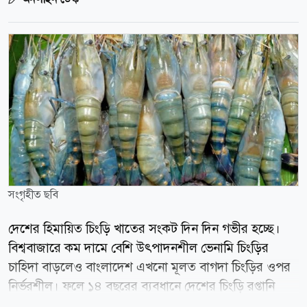
সংগৃহীত ছবি
দেশের হিমায়িত চিংড়ি খাতের সংকট দিন দিন গভীর হচ্ছে।
বিশ্ববাজারে কম দামে বেশি উৎপাদনশীল ভেনামি চিংড়ির
চাহিদা বাড়লেও বাংলাদেশ এখনো মূলত বাগদা চিংড়ির ওপর
নির্ভরশীল। ফলে ১৪ বছরের ব্যবধানে দেশের চিংড়ি রপ্তানি
কমেছে প্রায় ৬২ শতাংশ। রপ্তানি উন্নয়ন ব্যুরো (ইপিবি), মৎস্য