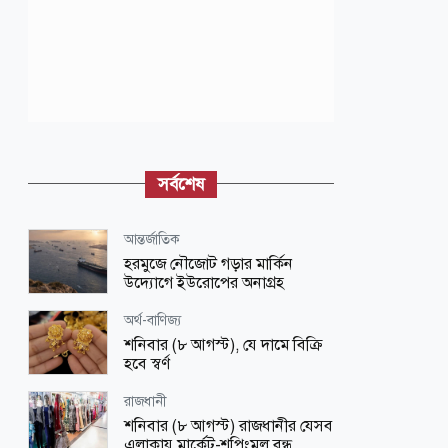
সর্বশেষ
আন্তর্জাতিক
হরমুজে নৌজোট গড়ার মার্কিন
উদ্যোগে ইউরোপের অনাগ্রহ
অর্থ-বাণিজ্য
শনিবার (৮ আগস্ট), যে দামে বিক্রি
হবে স্বর্ণ
রাজধানী
শনিবার (৮ আগস্ট) রাজধানীর যেসব
এলাকায় মার্কেট-শপিংমল বন্ধ