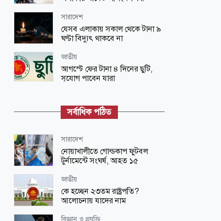
সারাদেশ
যেসব এলাকায় সকাল থেকে টানা ৯
ঘণ্টা বিদ্যুৎ থাকবে না
জাতীয়
আগস্টে ফের টানা ৪ দিনের ছুটি,
সুযোগ পাবেন যারা
লাইফ স্টাইল
সকালে খালি পেটে ভেজানো কাঁচা ছোলা
সর্বাধিক পঠিত
খাওয়ার যত উপকার
জাতীয়
সারাদেশ
শাহজালাল বিমানবন্দরে বলাকা
নোয়াখালীতে গোল্ডকাপ ফুটবল
লাউঞ্জে আগুন
টুর্নামেন্টে সংঘর্ষ, আহত ১৫
শিক্ষা-শিক্ষাঙ্গন
জাতীয়
যে ৩ উপায়ে জানা যাবে এসএসসির
কে হচ্ছেন ২৩তম রাষ্ট্রপতি?
ফল
আলোচনায় যাদের নাম
জাতীয়
বিজ্ঞান ও প্রযুক্তি