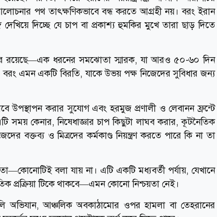
েও আলোচনার পথ তাৎক্ষণিকভাবে বন্ধ করতে আগ্রহী নয়। বরং ইরান
েখিয়ে দিচ্ছে যে চাপ বা প্রকাশ্য হুমকির মুখে তারা ছাড় দিতে
্যকর রয়েছে—এক ধরনের সমঝোতা স্মারক, যা আরও ৫০-৬০ দিন
য়; বরং এমন একটি বিরতি, যাকে উভয় পক্ষ নিজেদের সুবিধার জন্য
 হিসেবে উপস্থাপন করার সুযোগ এবং হরমুজ প্রণালী ও লেবানন ফ্রন্টে
টি সময় কেনার, নিষেধাজ্ঞার চাপ কিছুটা লাঘব করার, কূটনৈতিক
র বক্তব্য ও মিত্রদের কর্মকাণ্ড নিয়ন্ত্রণ করতে পারে কি না তা
্থতা—কোনোটিই বলা যায় না। এটি একটি মধ্যবর্তী পর্যায়, যেখানে
ৈতিক প্রক্রিয়া টিকে থাকবে—এমন কোনো নিশ্চয়তা নেই।
য়েলি অভিযান, আঞ্চলিক অবকাঠামোর ওপর হামলা বা তেহরানের