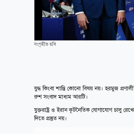
সংগৃহীত ছবি
যুদ্ধ কিংবা শান্তি কোনো বিষয় নয়। হরমুজ প্রণাল
রুশ সংবাদ মাধ্যম আরটি।
যুক্তরাষ্ট্র ও ইরান কূটনৈতিক যোগাযোগ চালু র
দিতে প্রস্তুত নয়।