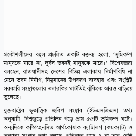
প্রকৌশলীদের বহুল প্রচলিত একটি বক্তব্য হলো, ‘ভূমিকম্প
মানুষকে মারে না, দুর্বল ভবনই মানুষকে মারে।’ বিশেষজ্ঞরা
বলছেন, রাজধানীসহ দেশের বিভিন্ন এলাকায় নির্মাণবিধি না
মেনে ভবন নির্মাণ, নিম্নমানের উপকরণ ব্যবহার এবং সংশ্লিষ্ট
সরকারি সংস্থাগুলোর তদারকির ঘাটতিই ঝুঁকিকে আরও বাড়িয়ে
তুলেছে।
যুক্তরাষ্ট্রের ভূতাত্ত্বিক জরিপ সংস্থার (ইউএসজিএস) তথ্য
অনুযায়ী, বিশ্বজুড়ে প্রতিদিন গড়ে প্রায় ৫৫টি ভূমিকম্প ঘটে।
অন্যদিকে কম্প্রিহেনসিভ আর্থকোয়াক ক্যাটালগ (কমক্যাট) ও
অন্যান্য সংস্থার তথ্য বলছে, প্রতিবছর গড়ে ৭ বা তার বেশি