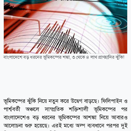
বাংলাদেশে বড় ধরনের ভূমিকম্পের শঙ্কা, ৩ থেকে ৪ লাখ প্রাণহানির ঝুঁকি!
ভূমিকম্পের ঝুঁকি নিয়ে নতুন করে উদ্বেগ বাড়ছে। ফিলিপাইন ও
পার্শ্ববর্তী অঞ্চলে সাম্প্রতিক শক্তিশালী ভূমিকম্পের পর
বাংলাদেশেও বড় ধরনের ভূমিকম্পের আশঙ্কা নিয়ে আবারও
আলোচনা শুরু হয়েছে। এরই মধ্যে অল্প ব্যবধানে পরপর দুই