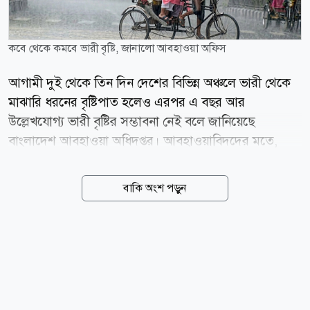
কবে থেকে কমবে ভারী বৃষ্টি, জানালো আবহাওয়া অফিস
আগামী দুই থেকে তিন দিন দেশের বিভিন্ন অঞ্চলে ভারী থেকে
মাঝারি ধরনের বৃষ্টিপাত হলেও এরপর এ বছর আর
উল্লেখযোগ্য ভারী বৃষ্টির সম্ভাবনা নেই বলে জানিয়েছে
বাংলাদেশ আবহাওয়া অধিদপ্তর। আবহাওয়াবিদদের মতে,
আগস্টের ৯ তারিখের পর থেকে বৃষ্টিপাতের প্রবণতা ধীরে ধীরে
কমে আসবে এবং সেপ্টেম্বর পর্যন্ত কেবল বিচ্ছিন্নভাবে হালকা
বাকি অংশ পড়ুন
থেকে মাঝারি বৃষ্টি হতে পারে। আবহাওয়া অধিদপ্তর জানিয়েছে,
বর্তমানে বর্ষা মৌসুমের মাঝামাঝি সময় চলছে। যদিও ঋতুচক্র
অনুযায়ী আষাঢ় ও শ্রাবণকে বর্ষাকাল ধরা হয়, তবে আবহাওয়া
অধিদপ্তরের হিসেবে জুন থেকে সেপ্টেম্বর পর্যন্ত চার মাসই বর্ষা
মৌসুম। আবহাওয়াবিদ একেএম নাজমুল হক বলেন, আগামী
দুই থেকে তিন দিন মোটামুটি সারা দেশেই বৃষ্টি হবে। এরপর