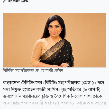
অনলাইন ডেস্ক
বিটিভির মহাপরিচালক কে এই কাজী জেসিন
বাংলাদেশ টেলিভিশনের (বিটিভি) মহাপরিচালক (গ্রেড-১) পদে
সদ্য নিযুক্ত হয়েছেন কাজী জেসিন। বৃহস্পতিবার (৬ আগস্ট)
জনপ্রশাসন মন্ত্রণালয়ের চুক্তি ও বৈদেশিক নিয়োগ শাখা থেকে
এ-সংক্রান্ত প্রজ্ঞাপন জারি করা হয়। প্রজ্ঞাপনে তাকে এক বছরের