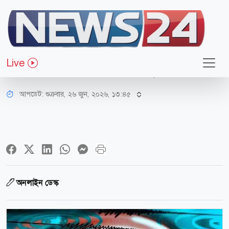
জাতীয়
বাংলাদেশে বড় ধরনের ভূমিকম্পের শঙ্কা,
Live
৩ থেকে ৪ লাখ প্রাণহানির ঝুঁকি!
আপডেট: শুক্রবার, ২৬ জুন, ২০২৬, ১৩:৪৫
অনলাইন ডেস্ক