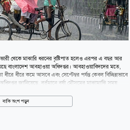
ে ভারী থেকে মাঝারি ধরনের বৃষ্টিপাত হলেও এরপর এ বছর আর
জানিয়েছে বাংলাদেশ আবহাওয়া অধিদপ্তর। আবহাওয়াবিদদের মতে,
 ধীরে ধীরে কমে আসবে এবং সেপ্টেম্বর পর্যন্ত কেবল বিচ্ছিন্নভাবে
অধিদপ্তর জানিয়েছে, বর্তমানে বর্ষা মৌসুমের মাঝামাঝি সময়
 বর্ষাকাল ধরা হয়, তবে আবহাওয়া অধিদপ্তরের হিসেবে জুন থেকে
হাওয়াবিদ একেএম নাজমুল হক বলেন, আগামী দুই থেকে তিন দিন
বাকি অংশ পড়ুন
পাতের প্রবণতা অনেকটাই কমে যাবে। সে অনুযায়ী বলা যায়, আগস্টের