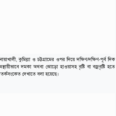
খালী, কুমিল্লা ও চট্টগ্রামের ওপর দিয়ে দক্ষিণ/দক্ষিণ-পূর্ব দিক
থায়ীভাবে দমকা অথবা ঝোড়ো হাওয়াসহ বৃষ্টি বা বজ্রবৃষ্টি হতে
সতর্কসংকেত দেখাতে বলা হয়েছে।