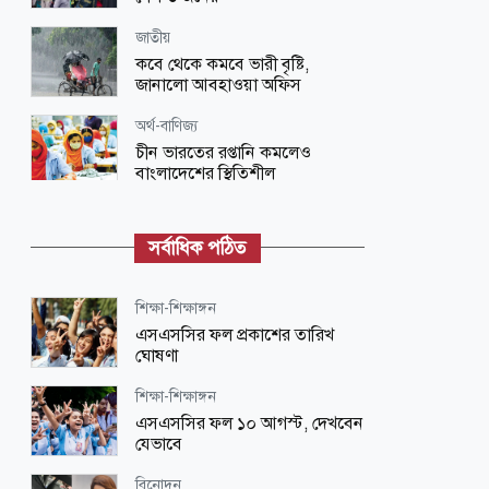
জাতীয়
কবে থেকে কমবে ভারী বৃষ্টি,
জানালো আবহাওয়া অফিস
অর্থ-বাণিজ্য
চীন ভারতের রপ্তানি কমলেও
বাংলাদেশের স্থিতিশীল
আন্তর্জাতিক
চীনের পূর্ব উপকূলে ধেয়ে আসছে টাইফুন
সর্বাধিক পঠিত
‘ডলফিন’, সতর্কতা জারি
ধর্ম-জীবন
শিক্ষা-শিক্ষাঙ্গন
জান্নাতিদের যেভাবে বরণ করা হবে
এসএসসির ফল প্রকাশের তারিখ
ঘোষণা
জাতীয়
শিক্ষা-শিক্ষাঙ্গন
বাংলাদেশের সঙ্গে সম্পর্কের ধরন
এসএসসির ফল ১০ আগস্ট, দেখবেন
ভারতকেই ঠিক করতে হবে: শামা ওবায়েদ
যেভাবে
ধর্ম-জীবন
বিনোদন