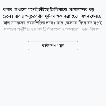
বাবার দেখানো পথেই হাঁটছে ক্রিশ্চিয়ানো রোনালদোর বড়
ছেলে। বাবার অনুপ্রেরণায় ফুটবল শুরু করা ছেলে এখন খেলছে
আল নাসেরের বয়সভিত্তিক দলে। আর ছেলেকে নিয়ে বড় স্বপ্নই
দেখছেন পর্তুগিজ তারকা ক্রিশ্চিয়ানো রোনালদো। তার বিশ্বাস,
একদিন তার ছেলে নিজের কীর্তিকেও ছাড়িয়ে যেতে পারে। তবে
সাফল্যের পথে সবচেয়ে কঠিন বিষয় হিসেবে ক্ষুধা ধরে রাখার
বাকি অংশ পড়ুন
কথা বলেছেন তিনি। সম্প্রতি সামাজিক যোগাযোগমাধ্যমে
ছড়িয়ে পড়া এক ভিডিওতে রোনালদোকে আল নাসেরের
অনূর্ধ্ব-১৬ দলের অনুশীলন দেখতে দেখা যায়। সেখানে দলের
অন্য খেলোয়াড়দের সঙ্গে অনুশীলন করছিলেন তার ছেলেও।
পাশে বসা এক কর্মকর্তার সঙ্গে কথা বলার সময় ছেলেকে নিয়ে
রোনালদো বলেন, ও খুব ভালো ছেলে। সত্যি বলছি, ও খুব
ভালো। অন্য সন্তানরাও আরও শক্তিশালী, বিশেষ করে ছোটরা।
তবে এই ছেলেটাকে নিয়ে কোনো সমস্যা হয় না। ছেলের
শারীরিক সক্ষমতা নিয়েও মুগ্ধ...