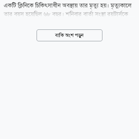
একটি ক্লিনিকে চিকিৎসাধীন অবস্থায় তার মৃত্যু হয়। মৃত্যুকালে
তার বয়স হয়েছিল ৬৮ বছর। শনিবার বার্তা সংস্থা রয়টার্সকে
হোর্হে মেসির মৃত্যুর খবর নিশ্চিত করেছে মেসির পরিবার।
জীবনের শেষ কয়েক মাস রোজারিওর একটি চিকিৎসাকেন্দ্র ও
বাকি অংশ পড়ুন
নিজ বাড়িতে কাটিয়েছেন তিনি। এ সময় স্ত্রী সেলিয়া এবং তিন
সন্তান রদ্রিগো, মাতিয়াস ও মারিয়া সোল তার পাশে ছিলেন।
মেসির জীবনে বাবা হোর্হের ভূমিকা ছিল অত্যন্ত গুরুত্বপূর্ণ।
আর্জেন্টিনা থেকে স্পেনে গিয়ে বার্সেলোনার একাডেমিতে
মেসির ফুটবল ক্যারিয়ারের সূচনালগ্ন থেকেই ছেলের পাশে
ছিলেন তিনি। পরবর্তী সময়ে মেসির ক্যারিয়ার পরিচালনায়ও
গুরুত্বপূর্ণ ভূমিকা পালন করেন হোর্হে। কয়েক বছর ছেলের
এজেন্ট হিসেবেও কাজ করেছেন তিনি। বাবার...