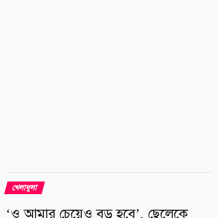
করার। বিশ্বকাপে মেসিকে হত্যা করার পরিকল্পনাই এঁটেছিলেন
সন্ত্রাসীরা। এমন ভয়াবহ তথ্য উঠে এসেছে যুক্তরাষ্ট্র পুলিশের
ফাঁস হওয়া এক নিরাপত্তা নথিতে। স্পেনের ইনফরমেশন ডট
ইএসের বরাত দিয়ে এসব তথ্য প্রকাশ করেছে ব্রিটিশ
সংবাদমাধ্যম দ্য সান। গত মাসে শেষ হওয়া বিশ্বকাপে
আর্জেন্টিনা-জর্ডান ম্যাচে হামলার হুমকি দেন এক ব্যক্তি।
ম্যাচের আগে ডালাস বিমানবন্দরে...
খেলাধুলা
‘ও আমার চেয়েও বড় হবে’, ছেলেকে