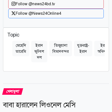
Follow @news24bd.tv
Follow @News24Online4
Topic
মেহেদি
ইরান
তিজুয়ানা
যুক্তরাষ্ট্র-
ইরানি
তারেমি
ফুটবল
বিমানবন্দর
ইরান
অধিনায়ক
দল
খেলাধুলা
বাবা হারালেন লিওনেল মেসি