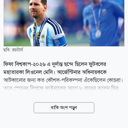
ছবি: রয়টার্স
ফিফা বিশ্বকাপ-২০২৬ এ দুর্দান্ত ছন্দে ছিলেন ফুটবলের
মহাতারকা লিওনেল মেসি। আর্জেন্টিনার অধিনায়ককে
আটকানোর জন্য কত কৌশল-পরিকল্পনা এঁকেছিলেন কোচরা।
তবে স্পেনের বিপক্ষে ফাইনালের আগে ৮ বারের ব্যালন ডির
জয়ীকে থামাতে পারেননি কেউই। যদিও, ফাইনালে মাঠে
নিজের ছায়া হয়ে ছিলেন মেসি। অন্যদিকে মাঠের বাইরেও মেসি
বাকি অংশ পড়ুন
থামানোর পরিকল্পনা চলছিল। এই থামানোর পরিকল্পনা
সাময়িক সময়ের জন্য ছিল না, চিরতরে পৃথিবী থেকে বিদায়