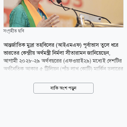
সংগৃহীত ছবি
আন্তর্জাতিক মুদ্রা তহবিলের (আইএমএফ) পূর্বাভাস তুলে ধরে
ভারতের কেন্দ্রীয় অর্থমন্ত্রী নির্মলা সীতারামন জানিয়েছেন,
আগামী ২০২৮-২৯ অর্থবছরের (এফওয়াই২৯) মধ্যেই দেশটির
অর্থনৈতিক আকার ৫ ট্রিলিয়ন (পাঁচ লাখ কোটি) মার্কিন ডলারের
মাইলফলক অতিক্রম করবে। এই লক্ষ্য অর্জনে ভারতের
কেন্দ্রীয় সরকার সুদূরপ্রসারী ও বহুমুখী প্রবৃদ্ধি কৌশল বাস্তবায়ন
বাকি অংশ পড়ুন
করছে। গতকাল মঙ্গলবার (০৪ আগস্ট) রাজ্যসভায় দেওয়া এক
লিখিত জবাবে অর্থমন্ত্রী এ তথ্য জানান। আইএমএফ প্রকাশিত
ওয়ার্ল্ড ইকোনমিক আউটলুক (এপ্রিল ২০২৬)-এর বৈশ্বিক
তথ্যসূত্রের বরাতে তিনি উল্লেখ করেন, বর্তমান বাজারমূল্যে
২০২৮-২৯ অর্থবছর নাগাদ ভারতের মোট দেশজ উৎপাদন