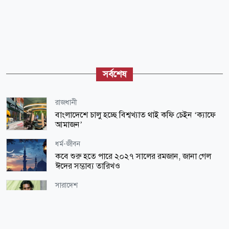
সর্বশেষ
রাজধানী
বাংলাদেশে চালু হচ্ছে বিশ্বখ্যাত থাই কফি চেইন ‘ক্যাফে
আমাজন’
ধর্ম-জীবন
কবে শুরু হতে পারে ২০২৭ সালের রমজান, জানা গেল
ঈদের সম্ভাব্য তারিখও
সারাদেশ
আত্মগোপনে কনটেন্ট ক্রিয়েটর রিপন মিয়া, গ্রেপ্তারে চলছে
অভিযান
জাতীয়