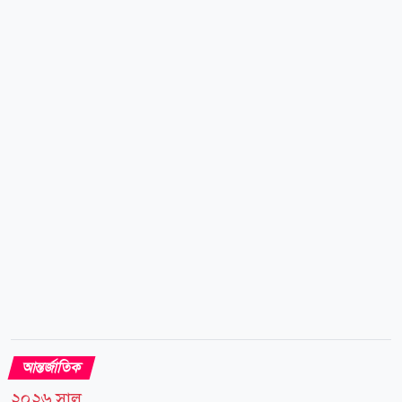
ফেসবুক থেকে সাময়িকভাবে সরিয়ে নেয় প্রযুক্তি প্রতিষ্ঠান মেটা।
এই ঘটনার পর তীব্র প্রতিক্রিয়া জানায় ভারত সরকার এবং
মেটার শীর্ষ কর্মকর্তাদের তলব করা হয়। উদ্ভূত পরিস্থিতিতে
মেটার একটি উচ্চপর্যায়ের বৈশ্বিক প্রতিনিধিদল ভারতের
তথ্যপ্রযুক্তি (আইটি) মন্ত্রী অশ্বিনী বৈষ্ণবের সঙ্গে জরুরি বৈঠকে
মিলিত হয়। সংশ্লিষ্ট কূটনৈতিক ও আইটি মন্ত্রণালয় সূত্রে জানা
গেছে, বৈঠকে ভারত...
আন্তর্জাতিক
২০২৬ সাল