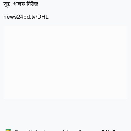
সূত্র: গালফ নিউজ
news24bd.tv
/DHL