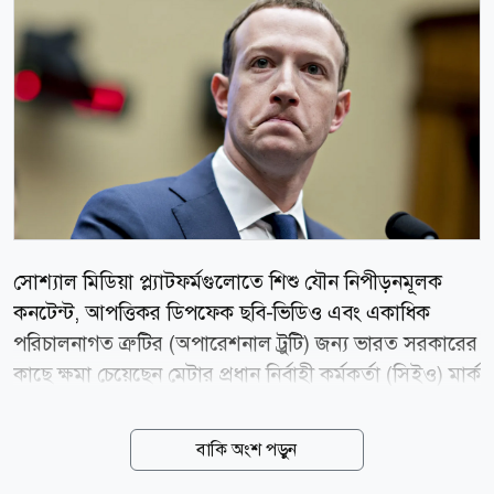
সোশ্যাল মিডিয়া প্ল্যাটফর্মগুলোতে শিশু যৌন নিপীড়নমূলক
কনটেন্ট, আপত্তিকর ডিপফেক ছবি-ভিডিও এবং একাধিক
পরিচালনাগত ত্রুটির (অপারেশনাল ট্রুটি) জন্য ভারত সরকারের
কাছে ক্ষমা চেয়েছেন মেটার প্রধান নির্বাহী কর্মকর্তা (সিইও) মার্ক
জাকারবার্গ। আজ বুধবার (০৫ আগস্ট) ভারতীয় সংবাদমাধ্যম
এনডিটিভির এক বিশেষ প্রতিবেদনে এই তথ্য জানানো হয়।
বাকি অংশ পড়ুন
সম্প্রতি ভারতের প্রধানমন্ত্রী নরেন্দ্র মোদির একটি ভিডিও