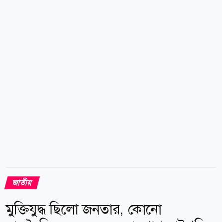
ইতোমধ্যে আনুষ্ঠানিকভাবে শুরু হয়েছে এবং খুব শিগগিরই এর
অগ্রগতি দৃশ্যমান হবে। তিনি বলেন, তিস্তা মহাপ্রকল্পের
প্রকল্পের পাশাপাশি আমরা পদ্মা ব্যারাজ নির্মাণের সিদ্ধান্ত
নিয়েছি। আনুষ্ঠানিকভাবে এর কাজ শুরু হয়েছে এবং জনগণ খুব
দ্রুতই কাজের অগ্রগতি দেখতে পাবে। তিস্তা মহাপরিকল্পনা
দ্রুত বাস্তবায়নের বিষয়ে এক সাংবাদিকের...
জাতীয়
মুক্তিযুদ্ধ ছিলো জনতার, কোনো