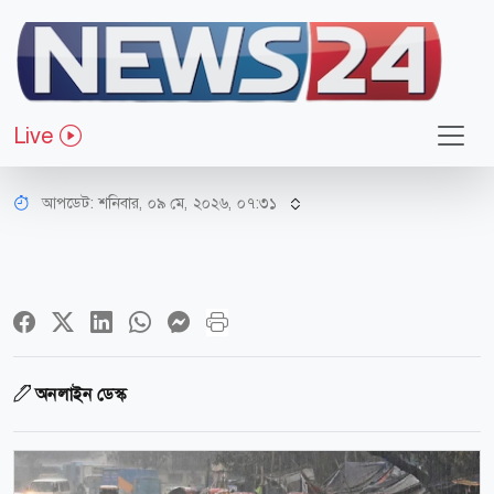
জাতীয়
দেশের ৪ অঞ্চলে বজ্রবৃষ্টির আভাস,
Live
সতর্কবার্তা
আপডেট: শনিবার, ০৯ মে, ২০২৬, ০৭:৩১
অনলাইন ডেস্ক