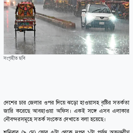
সংগৃহীত ছবি
দেশের চার জেলার ওপর দিয়ে ঝড়ো হাওয়াসহ বৃষ্টির সতর্কতা
জারি করেছে আবহাওয়া অফিস। একই সঙ্গে এসব এলাকার
নৌবন্দরসমূহে সতর্ক সংকেত দেখাতে বলা হয়েছে।
শনিবার (৯ মে) ভোর ৫টা থেকে দুপুর ১টা পর্যন্ত অভ্যন্তরীণ