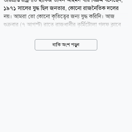
১৯৭১ সালের যুদ্ধ ছিল জনতার, কোনো রাজনৈতিক দলের
নয়। আমরা তো কোনো কৃতিত্বের জন্য যুদ্ধ করিনি। আজ
শুক্রবার (৭ আগস্ট) রাতে রাজধানীর কুর্মিটোলা গলফ ক্লাবে
দ্বিতীয় বাংলাদেশ লিবারেশন ওয়ার কোর্সের ৫৪তম কমিশনিং
ডে ও ফেলোশিপ ডে উপলক্ষে আয়োজিত অনুষ্ঠানে তিনি এ কথা
বাকি অংশ পড়ুন
বলেন। ভারপ্রাপ্ত রাষ্ট্রপতি বলেন, বাংলাদেশের মুক্তিযুদ্ধের
প্রকৃত কাহিনী অনেকটাই অজানা রয়ে গিয়েছে। কারণ
স্বাধীনতার পরে যারা রাষ্ট্র ক্ষমতায় এসেছেন তারা চাননি যে
বাংলাদেশের প্রকৃত চিত্র, স্বাধীনতা যুদ্ধের প্রকৃত চিত্র সাধারণ
মানুষ জেনে ফেলুক। এটা তারা অনেকেই চাননি এজন্য
স্বাধীনতা যুদ্ধের অনেক কাহিনী আজও জনগণের কাছে অনেক
অচেনা হয়ে রয়েছে। ১৯৭১-এর মহান মুক্তিযুদ্ধ হল জনতার
যুদ্ধ। এটি কোন রাজনৈতিক দলের যুদ্ধ নয়। তিনি বলেন,...