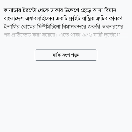
কানাডার টরন্টো থেকে ঢাকার উদ্দেশে ছেড়ে আসা বিমান
বাংলাদেশ এয়ারলাইন্সের একটি ফ্লাইট যান্ত্রিক ত্রুটির কারণে
ইতালির রোমের ফিউমিচিনো বিমানবন্দরে জরুরি অবতরণের
পর গ্রাউন্ডেড করা হয়েছে। এতে থাকা ২৫৬ যাত্রী দুর্ভোগে
পড়েছেন। প্রায় আট ঘণ্টা উড়োজাহাজে অবস্থানের পর
বাংলাদেশ সময় রাত সাড়ে আটটার দিকে যাত্রীদের বিমান
বাকি অংশ পড়ুন
থেকে নামিয়ে হোটেলে নেওয়া শুরু হয়েছে বলে জানিয়েছেন
একজন যাত্রী। বিমান বাংলাদেশ এয়ারলাইন্সেরএকজন
কর্মকর্তা জানান, রোমে অবতরণের পর উড়োজাহাজটির
কারিগরি পরীক্ষা করা হয়। পরে যান্ত্রিক ত্রুটির কারণে এটি
গ্রাউন্ডেড করা হয়। ত্রুটি মেরামত না হওয়া পর্যন্ত
উড়োজাহাজটির উড্ডয়ন সম্ভব নয়। বিমান সূত্রে জানা গেছে,
উড়োজাহাজটির ত্রুটি মেরামতের জন্য ঢাকা থেকে প্রকৌশলী
ও প্রয়োজনীয় যন্ত্রাংশ রোমে পাঠানোর উদ্যোগ নেওয়া হয়েছে।
প্রকৌশলীরা সেখানে গিয়ে...