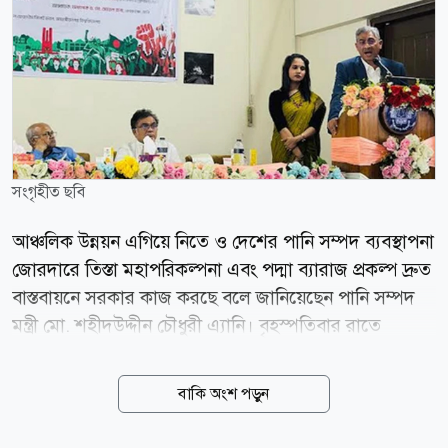
সংগৃহীত ছবি
আঞ্চলিক উন্নয়ন এগিয়ে নিতে ও দেশের পানি সম্পদ ব্যবস্থাপনা
জোরদারে তিস্তা মহাপরিকল্পনা এবং পদ্মা ব্যারাজ প্রকল্প দ্রুত
বাস্তবায়নে সরকার কাজ করছে বলে জানিয়েছেন পানি সম্পদ
মন্ত্রী মো. শহীদউদ্দীন চৌধুরী এ্যানি। বৃহস্পতিবার রাতে
জাহাঙ্গীরনগর বিশ্ববিদ্যালয়ে (জাবি) জুলাই
গণঅভ্যুত্থান-২০২৪-এর দ্বিতীয় বর্ষপূর্তি উপলক্ষে আয়োজিত
বাকি অংশ পড়ুন
এক দোয়া ও আলোচনা সভায় প্রধান অতিথির বক্তব্যে তিনি এ
কথা বলেন। মন্ত্রী জানান, পদ্মা ব্যারাজ প্রকল্পের কাজ