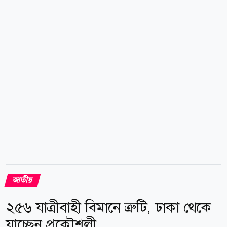
জুলাই জারি হওয়া সরকারি গেজেট অনুযায়ী এখন এই ব্যবস্থাই
কার্যকর রয়েছে। বর্তমানে সরকারি চাকরিতে কোটার হার
বর্তমান নিয়ম অনুযায়ী ৯৩ শতাংশ মেধাভিত্তিক নিয়োগ ৫
শতাংশ মুক্তিযোদ্ধা, শহীদ মুক্তিযোদ্ধা ও বীরাঙ্গনার সন্তানদের
জন্য ১ শতাংশ ক্ষুদ্র নৃগোষ্ঠীর জন্য ১ শতাংশ প্রতিবন্ধী ব্যক্তি ও
তৃতীয় লিঙ্গের ব্যক্তিদের জন্য এভাবে মোট ৭ শতাংশ কোটা
সংরক্ষিত রয়েছে।...
জাতীয়
২৫৬ যাত্রীবাহী বিমানে ত্রুটি, ঢাকা থেকে
যাচ্ছেন প্রকৌশলী