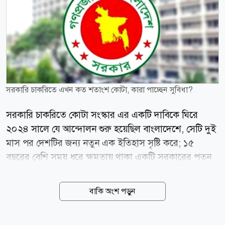
সরকারি চাকরিতে এখন কত শতাংশ কোটা, কারা পাচ্ছেন সুবিধা?
সরকারি চাকরিতে কোটা সংস্কার এর একটি দাবিকে ঘিরে
২০২৪ সালে যে আন্দোলন শুরু হয়েছিল বাংলাদেশে, সেটি দুই
মাস পর দেশটির জন্য নতুন এক ইতিহাস সৃষ্টি করে; ১৫
বছরের বেশি সময় ধরে ক্ষমতায় থাকা একটি সরকারের পতন
হয় এবং রাজনীতির নানা হিসাব-নিকাশ পাল্টে যায়।
বাংলাদেশে সরকারি চাকরিতে বর্তমানে ৯৩ শতাংশ নিয়োগ হয়
বাকি অংশ পড়ুন
মেধার ভিত্তিতে এবং ৭ শতাংশ সংরক্ষিত কোটায়। ২০২৪
সালের জুলাইয়ে আপিল বিভাগের রায় এবং একই বছরের ২৩