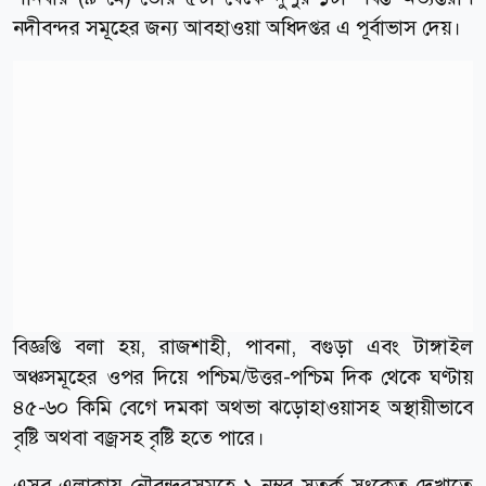
নদীবন্দর সমূহের জন্য আবহাওয়া অধিদপ্তর এ পূর্বাভাস দেয়।
বিজ্ঞপ্তি বলা হয়, রাজশাহী, পাবনা, বগুড়া এবং টাঙ্গাইল
অঞ্চসমূহের ওপর দিয়ে পশ্চিম/উত্তর-পশ্চিম দিক থেকে ঘণ্টায়
৪৫-৬০ কিমি বেগে দমকা অথভা ঝড়োহাওয়াসহ অস্থায়ীভাবে
বৃষ্টি অথবা বজ্রসহ বৃষ্টি হতে পারে।
এসব এলাকায় নৌবন্দরসমূহে ১ নম্বর সতর্ক সংকেত দেখাতে