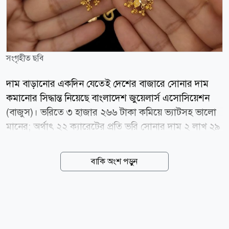
সংগৃহীত ছবি
দাম বাড়ানোর একদিন যেতেই দেশের বাজারে সোনার দাম
কমানোর সিদ্ধান্ত নিয়েছে বাংলাদেশ জুয়েলার্স এসোসিয়েশন
(বাজুস)। ভরিতে ৩ হাজার ২৬৬ টাকা কমিয়ে ভ্যাটসহ ভালো
মানের; অর্থাৎ ২২ ক্যারেটের প্রতি ভরি সোনার দাম ২ লাখ ২৯
হাজার ৬৬৪ টাকা নির্ধারণ করেছে সংস্থাটি। গতকাল শুক্রবার
(৭ আগস্ট) সকালে এক বিজ্ঞপ্তিতে এ তথ্য জানিয়েছে বাজুস।
বাকি অংশ পড়ুন
আজ শনিবার (৮ আগস্ট) এ দামেই বিক্রি হবে স্বর্ণ। বাজুস
জানিয়েছে, স্থানীয় বাজারে তেজাবি স্বর্ণের (পিওর গোল্ড) মূল্য
কমেছে। ফলে সার্বিক পরিস্থিতি বিবেচনায় ভ্যাটসহ সোনার
নতুন দাম নির্ধারণ করা হয়েছে। নতুন দাম অনুযায়ী, দেশের
বাজারে ভ্যাটসহ প্রতি ভরি (১১.৬৬৪ গ্রাম) ২২ ক্যারেটের