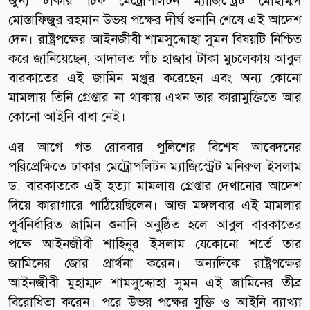
জুন) ঢাকার চিফ মেট্রোপলিটন ম্যাজিস্ট্রেট মোহাম্মদ
মোস্তাফিজুর রহমান উভয় পক্ষের দীর্ঘ শুনানি শেষে এই আদেশ
দেন। রাষ্ট্রপক্ষের আইনজীবী শামসুদ্দোহা সুমন বিষয়টি নিশ্চিত
করে জানিয়েছেন, আদালত পাঁচ হাজার টাকা মুচলেকায় আবুল
বারকাতের এই জামিন মঞ্জুর করেছেন এবং অন্য কোনো
মামলায় তিনি গ্রেপ্তার না থাকায় এখন তার কারামুক্তিতে আর
কোনো আইনি বাধা নেই।
এর আগে গত রোববার পুলিশের বিশেষ আবেদনের
পরিপ্রেক্ষিতে ঢাকার মেট্রোপলিটন ম্যাজিস্ট্রেট মনিরুল ইসলাম
ড. বারকাতকে এই হত্যা মামলায় গ্রেপ্তার দেখানোর আদেশ
দিয়ে কারাগারে পাঠিয়েছিলেন। আজ মঙ্গলবার এই মামলার
পূর্বনির্ধারিত জামিন শুনানি অনুষ্ঠিত হলে আবুল বারকাতের
পক্ষে আইনজীবী শাহিনুর ইসলাম যেকোনো শর্তে তার
জামিনের জোর প্রার্থনা করেন। অন্যদিকে রাষ্ট্রপক্ষের
আইনজীবী মুহাম্মদ শামসুদ্দোহা সুমন এই জামিনের তীব্র
বিরোধিতা করেন। পরে উভয় পক্ষের যুক্তি ও আইনি ব্যাখ্যা