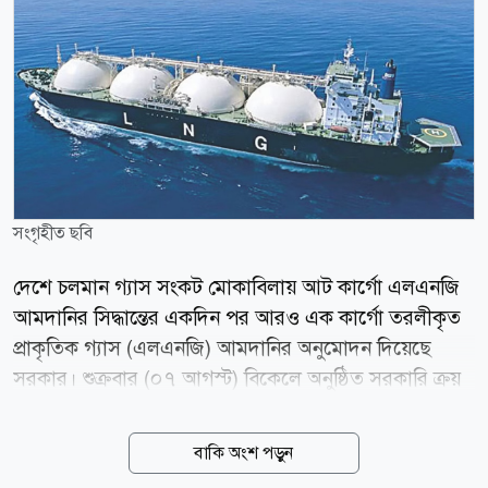
সংগৃহীত ছবি
দেশে চলমান গ্যাস সংকট মোকাবিলায় আট কার্গো এলএনজি
আমদানির সিদ্ধান্তের একদিন পর আরও এক কার্গো তরলীকৃত
প্রাকৃতিক গ্যাস (এলএনজি) আমদানির অনুমোদন দিয়েছে
সরকার। শুক্রবার (০৭ আগস্ট) বিকেলে অনুষ্ঠিত সরকারি ক্রয়
সংক্রান্ত মন্ত্রিসভা কমিটির অনলাইন বৈঠকে এ সিদ্ধান্ত নেওয়া
হয়। বৈঠকে সভাপতিত্ব করেন অর্থ ও পরিকল্পনামন্ত্রী আমির
বাকি অংশ পড়ুন
খসরু মাহমুদ চৌধুরী। পরে অর্থ মন্ত্রণালয়ের এক সংবাদ