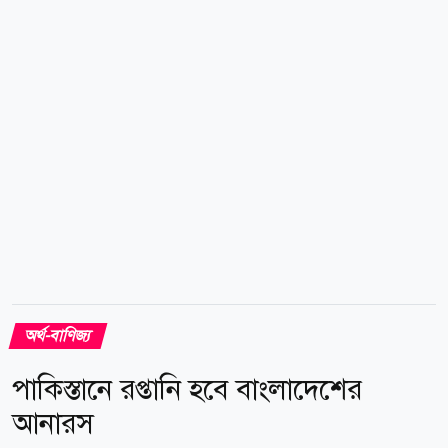
সোনার দাম পড়বে ২ লাখ ২৯ হাজার ৬৬৪ টাকা। এছাড়া ২১
ক্যারেটের প্রতি ভরি সোনার দাম ২ লাখ ১৯ হাজার ৩৪২ টাকা,
১৮ ক্যারেটের প্রতি ভরি সোনার দাম ১ লাখ ৮৮ হাজার ৩৭৪
টাকা...
অর্থ-বাণিজ্য
পাকিস্তানে রপ্তানি হবে বাংলাদেশের
আনারস