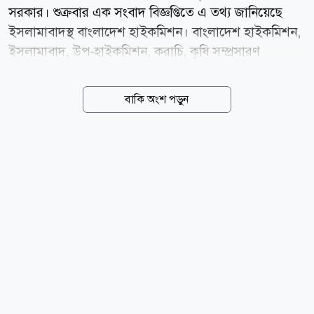
সরকার। শুক্রবার এক সংবাদ বিজ্ঞপ্তিতে এ তথ্য জানিয়েছে
ইসলামাবাদস্থ বাংলাদেশ হাইকমিশন। বাংলাদেশ হাইকমিশন,
ইসলামাবাদ, উপ-হাইকমিশন, করাচি, কৃষি সম্প্রসারণ
অধিদপ্তর, কৃষি মন্ত্রণালয় ও পররাষ্ট্র মন্ত্রণালয় এবং পাকিস্তানের
সংশ্লিষ্ট সংস্থা ও কর্তৃপক্ষের মধ্যে কয়েক বছর যাবৎ ক্রমাগত
বাকি অংশ পড়ুন
যোগাযোগ ও প্রয়োজনীয় ব্যবস্থা গ্রহণের ফলে এ সুযোগ তৈরি
হয়েছে বলে বাংলাদেশ হাই কমিশনের পক্ষ থেকে জানানো
হয়েছে। পাকিস্তানে বাংলাদেশের আনারসের ব্যাপক চাহিদা
রয়েছে। পাকিস্তানে বাংলাদেশের আনারস রপ্তানির সুযোগ তৈরি
হওয়ার মধ্য দিয়ে দুই দেশের মধ্যে অন্যান্য কৃষিপণ্য ও ফলের
আমদানি-রপ্তানি প্রসার এবং ব্যবসা-বাণিজ্য বৃদ্ধির পথ সুগম
হয়েছে। সূত্র: বাসস news24bd.tv/শামসুদ্দীন