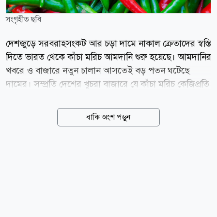
সংগৃহীত ছবি
দেশজুড়ে সরবরাহসংকট আর চড়া দামে নাকাল ক্রেতাদের স্বস্তি
দিতে ভারত থেকে কাঁচা মরিচ আমদানি শুরু হয়েছে। আমদানির
খবরে ও বাজারে নতুন চালান আসতেই বড় পতন ঘটেছে
দামের। সম্প্রতি দেশের খুচরা বাজারে যে কাঁচা মরিচ কেজিপ্রতি
৩০০ থেকে ৪০০ টাকায় বিক্রি হয়েছে, দিনাজপুরের হিলি
স্থলবন্দরের পাইকারি বাজারে তা নেমে এসেছে ৮০ থেকে ১০০
বাকি অংশ পড়ুন
টাকায়। হিলি স্থলবন্দর কার্যালয় সূত্রে জানা গেছে, সাড়ে আট
মাস বন্ধ থাকার পর গত ৩ আগস্ট (সোমবার) বন্দরটি দিয়ে
পুনরায় কাঁচা মরিচ আমদানি শুরু হয়। প্রথম দিন ৪টি ট্রাকে ২৯
টন ৪৪০ কেজি কাঁচা মরিচ দেশে আসে। পরদিন ৪ আগস্ট
১২টি ট্রাকে আসে ৭৫ টন ৫২০ কেজি। আর বৃহস্পতিবার (৬
আগস্ট) ৮টি ট্রাকে আরো ৬২ টন ৬৮০ কেজি কাঁচা মরিচ বন্দর
দিয়ে দেশে প্রবেশ করেছে। আমদানির শুরুতেই হিলি বন্দরে