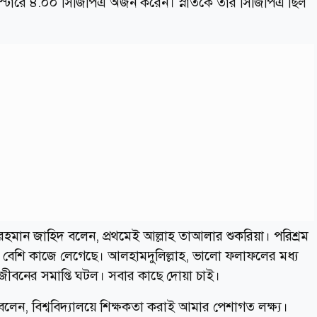
িস্টারে ৪.০০ সিজিপিএ অর্জন করেন। স্নাতকে তার সিজিপিএ ছিল
 রহমান জাহিদ বলেন, প্রথমেই আল্লাহ তাআলার শুকরিয়া। পরিশ্রম
বেশি কাজে লেগেছে। আলহামদুলিল্লাহ, ভালো ফলাফলের মধ্য
 জীবনের সমাপ্তি ঘটল। সবার কাছে দোয়া চাই।
বলেন, বিশ্ববিদ্যালয়ে শিক্ষকতা করাই আমার পেশাগত লক্ষ্য।