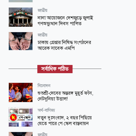
জাতীয়
নানা আয়োজনে দেশজুড়ে জুলাই
গণঅভ্যুত্থান দিবস পালিত
জাতীয়
ঢাকায় গ্রেপ্তার নিষিদ্ধ সংগঠনের
আরেক সাবেক এমপি
জাতীয়
ভারতে দণ্ডপ্রাপ্ত হাসিনাকে কথা বলার
সর্বাধিক পঠিত
সুযোগ দেওয়ায় বাংলাদেশের তীব্র ক্ষোভ
বিনোদন
বিনোদন
‘প্রিয়তমা’ আমার জীবনের আশীর্বাদ:
শুভশ্রী-দেবের অন্তরঙ্গ মুহূর্ত ফাঁস,
ইধিকা পাল
নেটদুনিয়া উত্তাল!
জাতীয়
অর্থ-বাণিজ্য
আকস্মিক বন্যাসহ প্রাকৃতিক দুর্যোগ
নতুন দুঃসংবাদ, ২ বছর পিছিয়ে
মোকাবিলায় সরকারের কার্যক্রম চলমান
যেতে পারে পে স্কেল বাস্তবায়ন
বিজ্ঞান ও প্রযুক্তি
জাতীয়