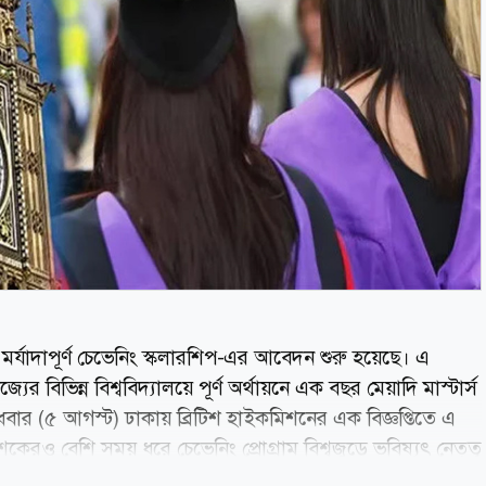
র মর্যাদাপূর্ণ চেভেনিং স্কলারশিপ-এর আবেদন শুরু হয়েছে। এ
যের বিভিন্ন বিশ্ববিদ্যালয়ে পূর্ণ অর্থায়নে এক বছর মেয়াদি মাস্টার্স
। বুধবার (৫ আগস্ট) ঢাকায় ব্রিটিশ হাইকমিশনের এক বিজ্ঞপ্তিতে এ
কেরও বেশি সময় ধরে চেভেনিং প্রোগ্রাম বিশ্বজুড়ে ভবিষ্যৎ নেতৃত্ব
াচিত হতে হলে আবেদনকারীদের নেতৃত্বের গুণাবলি, ইতিবাচক