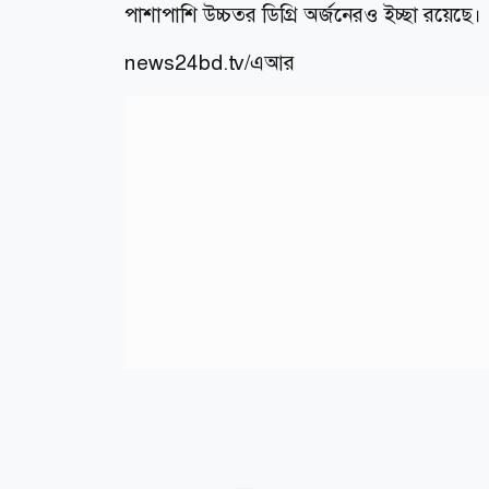
পাশাপাশি উচ্চতর ডিগ্রি অর্জনেরও ইচ্ছা রয়েছে।
news24bd.tv/এআর