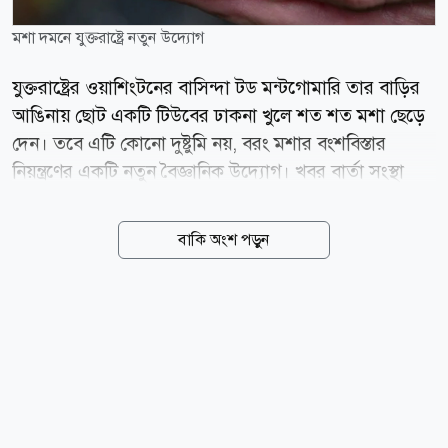
মশা দমনে যুক্তরাষ্ট্রে নতুন উদ্যোগ
যুক্তরাষ্ট্রের ওয়াশিংটনের বাসিন্দা টড মন্টগোমারি তার বাড়ির
আঙিনায় ছোট একটি টিউবের ঢাকনা খুলে শত শত মশা ছেড়ে
দেন। তবে এটি কোনো দুষ্টুমি নয়, বরং মশার বংশবিস্তার
নিয়ন্ত্রণের একটি নতুন বৈজ্ঞানিক উদ্যোগ। খবর বার্তা সংস্থা
এএফপির। তিনি যে মশাগুলো ছাড়েন, সেগুলো সবই পুরুষ
মশা। পুরুষ মশা মানুষকে কামড়ায় না। এদের শরীরে
বাকি অংশ পড়ুন
ওলবাকিয়া নামের একটি প্রাকৃতিক ব্যাকটেরিয়া থাকে। এসব
পুরুষ মশা যখন এই ব্যাকটেরিয়াবিহীন স্ত্রী মশার সঙ্গে মিলিত
হয়, তখন স্ত্রী মশার ডিম আর ফুটে না। ফলে নতুন মশার জন্ম
বন্ধ হয়ে যায়। যুক্তরাষ্ট্রে আবাসিক এলাকার বাসিন্দাদের জন্য
এ ধরনের উদ্যোগ এবারই প্রথম। গ্রীষ্মের শেষ নাগাদ পুরো
এলাকায় প্রায় ৬ লাখ এশিয়ান টাইগার মশা ছেড়ে দেওয়ার
পরিকল্পনা রয়েছে। মশা নিয়ন্ত্রণকারী প্রতিষ্ঠান বি সেফ