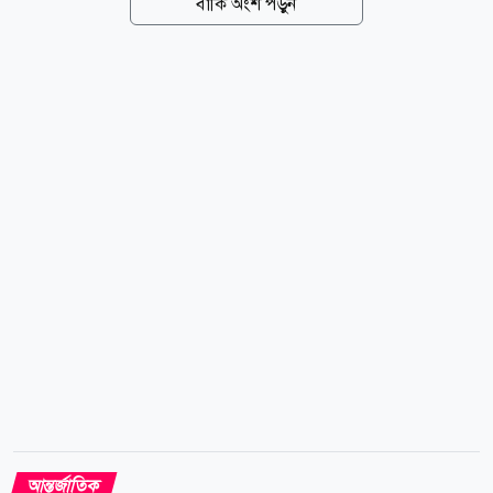
বাকি অংশ পড়ুন
বেশি ফ্লাইট বাতিল করা হয়েছে। জাপান আবহাওয়া সংস্থা
(জেএমএ) জানিয়েছে, ক্যাটাগরি-১ টাইফুনটির সর্বোচ্চ স্থায়ী
বাতাসের গতি ঘণ্টায় ১৪৪ কিলোমিটার এবং দমকা হাওয়ার
গতি ঘণ্টায় ১৯৮ কিলোমিটার পর্যন্ত পৌঁছাতে পারে। টাইফুনটি
বর্তমানে কিউশু অঞ্চল ও ওকিনাওয়া প্রিফেকচারের মাঝামাঝি
দ্বীপপুঞ্জের দিকে অগ্রসর হচ্ছে। কর্তৃপক্ষ বাসিন্দাদের সতর্ক
থাকার এবং প্রয়োজন হলে দ্রুত নিরাপদ আশ্রয়ে চলে যাওয়ার
আহ্বান...
আন্তর্জাতিক