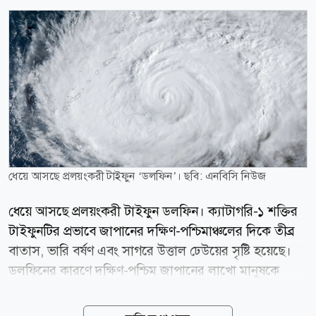
ধেয়ে আসছে প্রলয়ংকরী টাইফুন ‌‘ডলফিন’। ছবি: এনবিসি নিউজ
ধেয়ে আসছে প্রলয়ংকরী টাইফুন ডলফিন। ক্যাটাগরি-১ শক্তির
টাইফুনটির প্রভাবে জাপানের দক্ষিণ-পশ্চিমাঞ্চলের দিকে তীব্র
বাতাস, ভারি বর্ষণ এবং সাগরে উত্তাল ঢেউয়ের সৃষ্টি হয়েছে।
ডলফিনের কারণে দক্ষিণ-পশ্চিম জাপানের লাখো মানুষকে
নিরাপদ স্থানে সরে যাওয়ার নির্দেশ দেওয়া হয়েছে। প্রবল
বাতাস, ভারি বৃষ্টি ও উঁচু ঢেউয়ের আশঙ্কায় শুক্রবার ৫০০টিরও