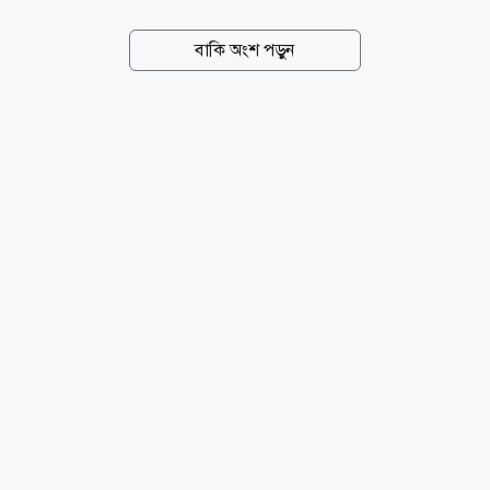
জানানো হয়েছে। চীনের জেনারেল অ্যাডমিনিস্ট্রেশন অব
কাস্টমস (জিএসি) জানায়, গত জুলাই মাসে দেশটির রপ্তানি
বাকি অংশ পড়ুন
আগের বছরের একই সময়ের তুলনায় ২৩ দশমিক ৯ শতাংশ
বেড়েছে। একই সময়ে আমদানি বেড়েছে ২৭ দশমিক ৫
শতাংশ। তবে এই প্রবৃদ্ধি জুন মাসের ৩৬ শতাংশ বৃদ্ধির তুলনায়
কিছুটা কম। সূত্র: রয়টার্স news24bd.tv/NS