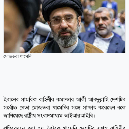
মোজতবা খামেনি
ইরানের সামরিক বাহিনীর কমান্ডার আলী আবদুল্লাহি দেশটির
সর্বোচ্চ নেতা মোজতবা খামেনির সঙ্গে সাক্ষাৎ করেছেন বলে
জানিয়েছে রাষ্ট্রীয় সংবাদমাধ্যম আইআরআইবি।
প্রতিবেদনে বলা হয়, বৈঠকে খামেনি দেশটির সশস্ত্র বাহিনীর