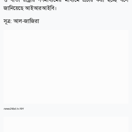
জানিয়েছে আইআরআইবি।
সূত্র:
আল-জাজিরা
news24bd.tv/AH