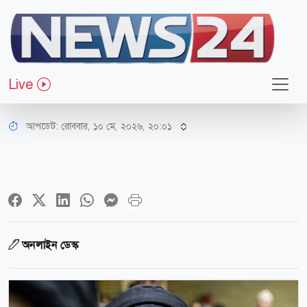
আন্তর্জাতিক
সামরিক নেতৃত্বকে ‘নতুন নির্দেশনা’
Live
দিলেন ইরানের সর্বোচ্চ নেতা
আপডেট: রোববার, ১০ মে, ২০২৬, ২০:০১
অনলাইন ডেস্ক