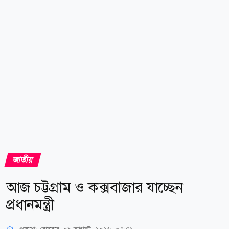
আপেক্ষিক আর্দ্রতা ছিল ৯১ শতাংশ। গতকাল শনিবার ঢাকায়
সর্বোচ্চ তাপমাত্রা রেকর্ড করা হয় ৩৩ দশমিক ৫ ডিগ্রি
সেলসিয়াস। আজকের সর্বনিম্ন তাপমাত্রা ছিল ২৭ দশমিক ৪
ডিগ্রি...
জাতীয়
আজ চট্টগ্রাম ও কক্সবাজার যাচ্ছেন
প্রধানমন্ত্রী