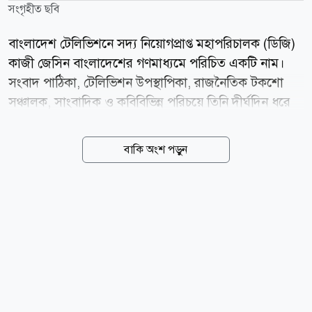
সংগৃহীত ছবি
বাংলাদেশ টেলিভিশনে সদ্য নিয়োগপ্রাপ্ত মহাপরিচালক (ডিজি)
কাজী জেসিন বাংলাদেশের গণমাধ্যমে পরিচিত একটি নাম।
সংবাদ পাঠিকা, টেলিভিশন উপস্থাপিকা, রাজনৈতিক টকশো
সঞ্চালক, সাংবাদিক ও কবিবিভিন্ন পরিচয়ে তিনি দীর্ঘদিন ধরে
কাজ করেছেন। তার রয়েছে বর্ণাঢ্য ক্যারিয়ার। রাজনৈতিক
টকশোর উপস্থাপক হিসেবে তিনি দর্শকের কাছে আলাদা
বাকি অংশ পড়ুন
পরিচিতি লাভ করেছেন। যদিও আওয়ামী লীগ আমলে চাপে
পড়ে সেসব অনুষ্ঠান বন্ধ করে দিতে হয়েছিল। পরবর্তীকালে
তিনি পেশাদার সাংবাদিক হিসেবে দৈনিক আমার দেশ, এনটিভি,
চ্যানেল ওয়ান, এটিএন বাংলা, একুশে টেলিভিশন, বাংলাভিশন
এবং যমুনা টেলিভিশন-এ দায়িত্ব পালন করেন। এছাড়া তিনি
সমসাময়িক বিষয় নিয়ে বিভিন্ন জাতীয় সংবাদপত্রে নিয়মিত
কলাম ও প্রবন্ধ লিখে থাকেন। সাংবাদিক পরিচয়ের পাশাপাশি
তাঁর রয়েছে সাহিত্যিক পরিচয়। তাঁর প্রকাশিত কাব্যগ্রন্থের...