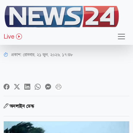
জাতীয়
রাত ১টার মধ্যে যেসব জেলায় ৬০ কিমি
Live
বেগে বজ্রসহ ঝড়ের শঙ্কা
প্রকাশ:
রোববার, ২১ জুন, ২০২৬, ১৭:৩৮
অনলাইন ডেস্ক