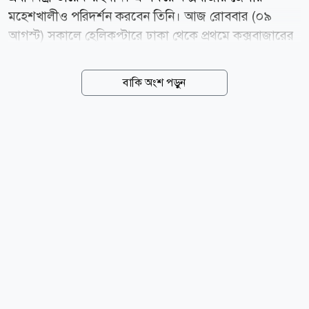
মহেশখালীও পরিদর্শন করবেন তিনি। আজ রোববার (০৯
আগস্ট) সকালে হেলিকপ্টারে ঢাকা থেকে প্রথমে কক্সবাজারের
মহেশখালী উপজেলার মাতারবাড়ী যাবেন প্রধানমন্ত্রী। শনিবার
(০৮ আগস্ট) বিকেলে এ তথ্য জানান প্রধানমন্ত্রীর উপপ্রেস
বাকি অংশ পড়ুন
সচিব জাহিদুল ইসলাম রনি। প্রধানমন্ত্রীর কার্যালয়ের সফরসূচি
অনুযায়ী, সকাল সাড়ে ১০টায় মাতারবাড়ী গভীর সমুদ্রবন্দর,
কয়লাভিত্তিক বিদ্যুৎ প্রকল্প এবং মহেশখালী সমন্বিত উন্নয়ন
কর্তৃপক্ষের (মিডা) কার্যক্রম পরিদর্শন করবেন তারেক রহমান।
এরপর সাম্প্রতিক বন্যায় ক্ষতিগ্রস্তদের পুনর্বাসন কার্যক্রমের
লক্ষ্যে বাহারছড়া ইউনিয়নের পশ্চিম বাঁশখালী উচ্চবিদ্যালয় ও
কলেজ মাঠে আয়োজিত অনুষ্ঠানে অংশ নেবেন তিনি। দুপুর
দেড়টার দিকে ফটিকছড়ি...