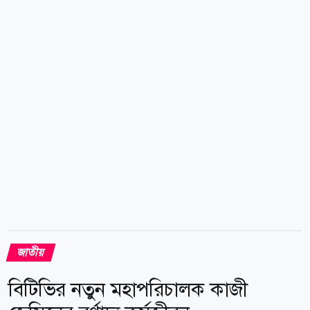
দেওয়া হয়েছে, যানবাহনের ফিটনেস ও লাইসেন্স ব্যবস্থাকে
ডিজিটাল করা হয়েছে, মোবাইল কোর্ট পরিচালনা করা হয়েছে।
মহাসড়কের ঝুঁকিপূর্ণ স্থান চিহ্নিত করে অবকাঠামো উন্নয়নের
উদ্যোগও নেওয়া হয়েছে। কিন্তু এসব উদ্যোগের পরও সড়কে
মৃত্যুর মিছিল থামেনি। বরং দুর্ঘটনা কমানোর লক্ষ্য ও বাস্তব...
জাতীয়
বিটিভির নতুন মহাপরিচালক কাজী