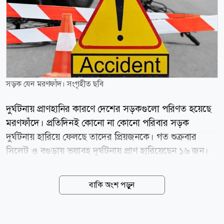
সড়ক যেন মরণফাঁদ। সংগৃহীত ছবি
দুর্ঘটনায় প্রাণহানির কারণে দেশের সড়কগুলো পরিণত হয়েছে
মরণফাঁদে। প্রতিদিনই কোনো না কোনো পরিবার সড়ক
দুর্ঘটনায় হারিয়ে ফেলছে তাদের প্রিয়জনকে। গত শুক্রবার
সিলেট ও বগুড়ায় ভয়াবহ দুর্ঘটনায় প্রাণ হারিয়েছেন ১৬ জন।
দুর্ঘটনার পর তদন্ত, মামলা, সাময়িক অভিযান, সবই হচ্ছে, কিন্তু
সড়কে শৃঙ্খলা ফিরছে না। ফলে একের পর এক প্রাণহানি ঘটেই
বাকি অংশ পড়ুন
চলেছে। সড়ক দুর্ঘটনা কমাতে গত এক দশকে নেওয়া হয়েছে
নানামুখী উদ্যোগ। নতুন আইন হয়েছে, জাতীয় সড়ক নিরাপত্তা
কৌশলগত কর্মপরিকল্পনা করা হয়েছে, চালকদের প্রশিক্ষণ