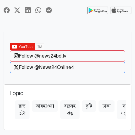
Follow @news24bd.tv
Follow @News24Online4
Topic
রাত
আবহাওয়া
বজ্রসহ
বৃষ্টি
ঢাকা
সতর্ক
১টা
ঝড়
সংকেত