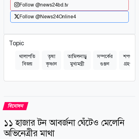
Follow @news24bd.tv
Follow @News24Online4
Topic
থালাপতি
তৃষা
তামিলনাড়ু
সম্পর্কের
শপথ
বিজয়
কৃষ্ণান
মুখ্যমন্ত্রী
গুঞ্জন
গ্রহণ
বিনোদন
১১ হাজার টন আবর্জনা ঘেঁটেও মেলেনি
অভিনেত্রীর মাথা