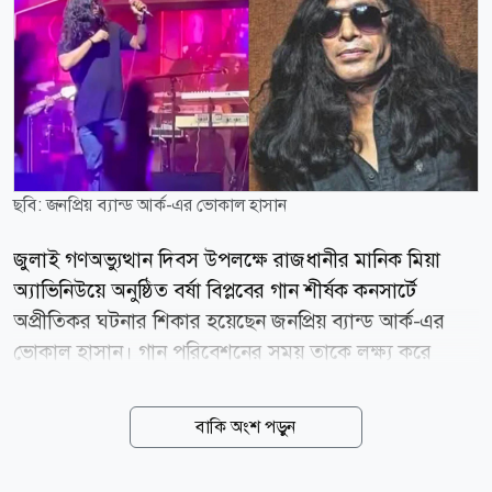
ছবি: জনপ্রিয় ব্যান্ড আর্ক-এর ভোকাল হাসান
জুলাই গণঅভ্যুত্থান দিবস উপলক্ষে রাজধানীর মানিক মিয়া
অ্যাভিনিউয়ে অনুষ্ঠিত বর্ষা বিপ্লবের গান শীর্ষক কনসার্টে
অপ্রীতিকর ঘটনার শিকার হয়েছেন জনপ্রিয় ব্যান্ড আর্ক-এর
ভোকাল হাসান। গান পরিবেশনের সময় তাকে লক্ষ্য করে
দর্শকসারির দিক থেকে একটি পানির বোতল ছুড়ে মারা হয়।
বুধবার (৫ আগস্ট) আয়োজিত এ কনসার্টে পারফর্ম করেন
বাকি অংশ পড়ুন
পারসা, সেজান, কুড়েঘর, আর্বোভাইরাস, এভয়েড রাফা,
আসিফ আকবর, শিরোনামহীন, আর্ক (হাসান) ও আর্টসেল।