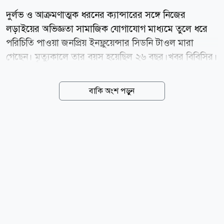
দুর্লভ ও আক্রমণাত্মক ধরনের ক্যান্সারের সঙ্গে নিজের
লড়াইয়ের অভিজ্ঞতা সামাজিক যোগাযোগ মাধ্যমে তুলে ধরে
পরিচিতি পাওয়া জনপ্রিয় ইনফ্লুয়েন্সার সিডনি টাওল মারা
গেছেন। মৃত্যুকালে তার বয়স হয়েছিল ২৬ বছর।খবর বিবিসির।
বৃহস্পতিবার (৬ আগস্ট) সিডনি টাওলের পরিবারের পক্ষ থেকে
তার সামাজিক যোগাযোগ মাধ্যমের অ্যাকাউন্টে এক পোস্টের
বাকি অংশ পড়ুন
মাধ্যমে মৃত্যুর খবর জানানো হয়। পরিবার জানায়, পিত্তনালির
ক্যান্সার (বাইল ডাক্ট ক্যান্সর) শরীরের অন্যান্য অংশে ছড়িয়ে
পড়ার জটিলতায় তার মৃত্যু হয়েছে। টিকটকে প্রকাশিত এক
ভিডিও বার্তায় সিডনির ভাই অস্টিন টাওল, মায়ের উপস্থিতিতে
বলেন, প্রায় তিন বছর ধরে কোলাঞ্জিওকারসিনোমার (পিত্তনালির
ক্যান্সার) সঙ্গে লড়াই করার পর গত রাতে সিডনি শেষ নিঃশ্বাস
ত্যাগ করেছে। মৃত্যুর কয়েক দিন আগে সিডনিকে হসপিস
কেয়ারে নেওয়া হয়েছিল।...