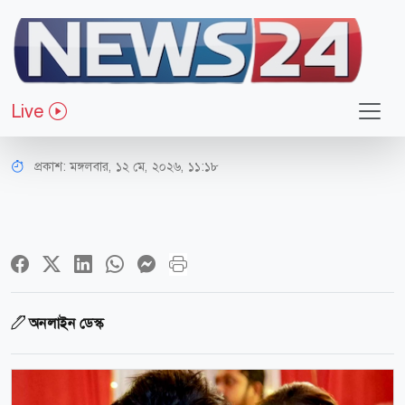
বিনোদন
থালাপতির শপথের পর অভিনেত্রী তৃষার
Live
রহস্যময় বার্তা
প্রকাশ:
মঙ্গলবার, ১২ মে, ২০২৬, ১১:১৮
অনলাইন ডেস্ক