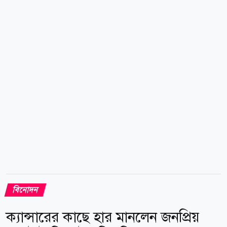
সামাজিক যোগাযোগমাধ্যমে ছড়িয়ে পড়া একটি ভিডিওতে দেখা
যায়, হাসান মঞ্চের সামনে এসে দর্শকদের উদ্দেশে গান
গাওয়ার সময় একটি পানির বোতল তার মুখে এসে আঘাত
করে। এতে বোতলের পানি তার শরীর ও মঞ্চজুড়ে ছড়িয়ে
পড়ে। তবে এ ঘটনায় বিচলিত না হয়ে তিনি গান থামাননি; বরং
পারফরম্যান্স চালিয়ে যান। ঘটনার পর বিষয়টি নিয়ে ক্ষোভ
প্রকাশ করেন সুরকার ও গীতিকার প্রিন্স মাহমুদ। নিজের...
বিনোদন
ক্যান্সারের কাছে হার মানলেন জনপ্রিয়