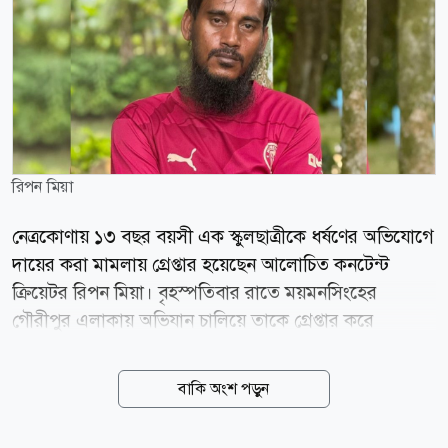
রিপন মিয়া
নেত্রকোণায় ১৩ বছর বয়সী এক স্কুলছাত্রীকে ধর্ষণের অভিযোগে
দায়ের করা মামলায় গ্রেপ্তার হয়েছেন আলোচিত কনটেন্ট
ক্রিয়েটর রিপন মিয়া। বৃহস্পতিবার রাতে ময়মনসিংহের
গৌরীপুর এলাকায় অভিযান চালিয়ে তাকে গ্রেপ্তার করে
র্যাব-১৪। পরে তাকে নেত্রকোণা মডেল থানায় হস্তান্তর করা হয়।
র্যাব জানায়, তথ্যপ্রযুক্তি ও গোয়েন্দা তথ্যের ভিত্তিতে অভিযান
বাকি অংশ পড়ুন
চালিয়ে আত্মগোপনে থাকা রিপন মিয়াকে আটক করা হয়। এর
আগে ভুক্তভোগী স্কুলছাত্রীর বাবা বাদী হয়ে রিপন মিয়াসহ