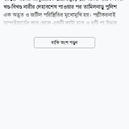
খণ্ড-বিখণ্ড নারীর দেহাবশেষ পাওয়ার পর তামিলনাড়ু পুলিশ
এক অদ্ভুত ও জটিল পরিস্থিতির মুখোমুখি হয়। পল্লীকরনাই
ডাম্পইয়ার্ডের কাছ থেকে একটি কাটা হাত ও দুটি পা উদ্ধার
করার পর নগরীর বিভিন্ন স্থান থেকে একে একে হাড়গোড় ও
শরীরের অভ্যন্তরীণ অঙ্গপ্রত্যঙ্গ উদ্ধার হতে থাকে। তবে নিহতের
বাকি অংশ পড়ুন
মাথা ও বাঁ হাতটি ছিল সম্পূর্ণরূপে নিখোঁজ। কোনো নাম ছিল
না, নিখোঁজ ডায়েরির সঙ্গে তাৎক্ষণিক কোনো মিল ছিল না,
এমনকি ১১,৭০০ টন আবর্জনা ঘেঁটেও ভুক্তভোগীর পরিচয় বের
করা সম্ভব হচ্ছিল না। শেষ পর্যন্ত নিহতের ডান হাতে আঁকা শিব-
পার্বতী ও একটি ড্রাগনের দুটি ট্যাটুর সূত্র ধরে উন্মোচিত হয়
এই নৃশংস হত্যাকাণ্ডের গোপন সত্য, যা নিখোঁজ দেহাবশেষকে
একটি পরিচয় দেয়তিনি ৩৭ বছর বয়সী তামিল উদীয়মান
অভিনেত্রী সন্ধ্যা। মুমূর্ষু দেহাবশেষের...