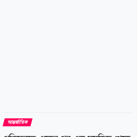
উপকূলসংলগ্ন এলাকায় নীল সতর্কতা জারি করা হয়েছে।
এনএমইএফসি ক্ষতিগ্রস্ত সমুদ্র এলাকায় চলাচলকারী
জাহাজগুলোকে সর্বোচ্চ সতর্কতা অবলম্বনের আহ্বান
জানিয়েছে। পাশাপাশি উপকূলীয় কর্তৃপক্ষকে আগাম
প্রতিরোধমূলক...
আন্তর্জাতিক