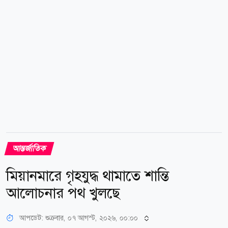
অনুমতি রয়েছে। এই আইন...
আন্তর্জাতিক
মিয়ানমারে গৃহযুদ্ধ থামাতে শান্তি
আলোচনার পথ খুলছে
আপডেট: শুক্রবার, ০৭ আগস্ট, ২০২৬, ০০:০০