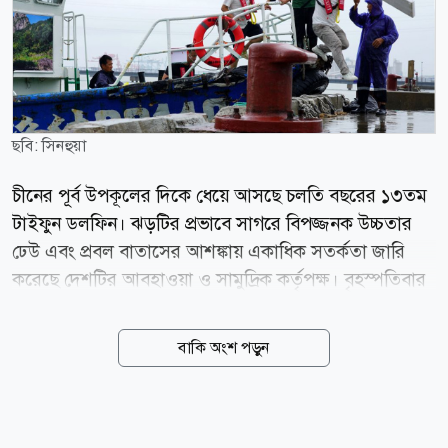
ছবি: সিনহুয়া
চীনের পূর্ব উপকূলের দিকে ধেয়ে আসছে চলতি বছরের ১৩তম
টাইফুন ডলফিন। ঝড়টির প্রভাবে সাগরে বিপজ্জনক উচ্চতার
ঢেউ এবং প্রবল বাতাসের আশঙ্কায় একাধিক সতর্কতা জারি
করেছে দেশটির আবহাওয়া ও সামুদ্রিক কর্তৃপক্ষ। বৃহস্পতিবার
(৬ আগস্ট) চীনের জাতীয় সামুদ্রিক পরিবেশ পূর্বাভাস কেন্দ্র
(এনএমইএফসি) জানায়, বৃহস্পতিবার থেকে শুক্রবারের মধ্যে
বাকি অংশ পড়ুন
পূর্ব চীন সাগরের পূর্বাংশে ৬ থেকে ১০ মিটার উচ্চতার ঢেউ সৃষ্টি
হতে পারে। এ কারণে গভীর সমুদ্র এলাকায় কমলা সতর্কতা
জারি করা হয়েছে। একই সময়ে চেচিয়াং প্রদেশের উপকূলীয়
জলসীমায় ২ থেকে ৩ মিটার উচ্চতার ঢেউয়ের পূর্বাভাস দিয়ে