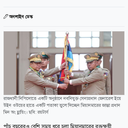
অনলাইন ডেস্ক
রাজধানী নিপিদোতে একটি অনুষ্ঠানে নবনিযুক্ত সেনাপ্রধান জেনারেল ইয়ে
উইন ওউয়ের হাতে একটি পতাকা তুলে দিচ্ছেন মিয়ানমারের জান্তা প্রধান
মিন অং হ্লায়িং। ছবি: রয়টার্স
পাঁচ বছরেরও বেশি সময় ধরে চলা মিয়ানমারের রক্তক্ষয়ী