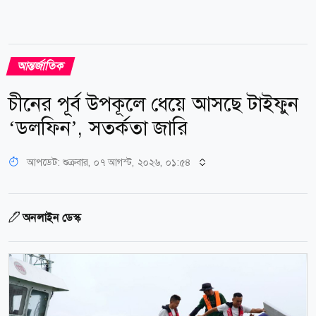
আন্তর্জাতিক
চীনের পূর্ব উপকূলে ধেয়ে আসছে টাইফুন
‘ডলফিন’, সতর্কতা জারি
আপডেট: শুক্রবার, ০৭ আগস্ট, ২০২৬, ০১:৫৪
অনলাইন ডেস্ক