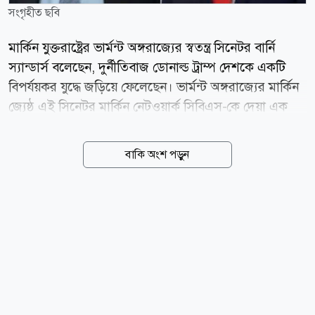
সংগৃহীত ছবি
মার্কিন যুক্তরাষ্ট্রের ভার্মন্ট অঙ্গরাজ্যের স্বতন্ত্র সিনেটর বার্নি
স্যান্ডার্স বলেছেন, দুর্নীতিবাজ ডোনাল্ড ট্রাম্প দেশকে একটি
বিপর্যয়কর যুদ্ধে জড়িয়ে ফেলেছেন। ভার্মন্ট অঙ্গরাজ্যের মার্কিন
জ্যেষ্ঠ এই সিনেটর মার্কিন নেটওয়ার্ক সিবিএস-কে দেয়া এক
সাক্ষাৎকারে বলেছেন, ডোনাল্ড ট্রাম্প মার্কিন ইতিহাসের
সবচেয়ে বিপজ্জনক কর্তৃত্ববাদী প্রেসিডেন্ট। তিনি আরও
বাকি অংশ পড়ুন
বলেছেন, ট্রাম্প এমন একজন ব্যক্তি যিনি ক্ষমতাকে লুটপাট ও
ধনসম্পদ আহরণের হাতিয়ারে পরিণত করেছেন। তিনি
দুর্নীতিগ্রস্ত এবং আমেরিকাকে একটি বিপর্যয়কর যুদ্ধে জড়িয়ে
ফেলেছেন। সিনেটর হিসেবে আমার কর্তব্য হল সম্পূর্ণ শক্তি
দিয়ে এই ধ্বংসাত্মক নীতিগুলোর বিরুদ্ধে দাঁড়ানো এবং
সেগুলোর সাথে লড়াই করা। স্যান্ডার্স ট্রাম্পের নীতির অন্যতম
প্রধান সমালোচক। তিনি ইতোমধ্যে বিভিন্ন বিষয়ে...