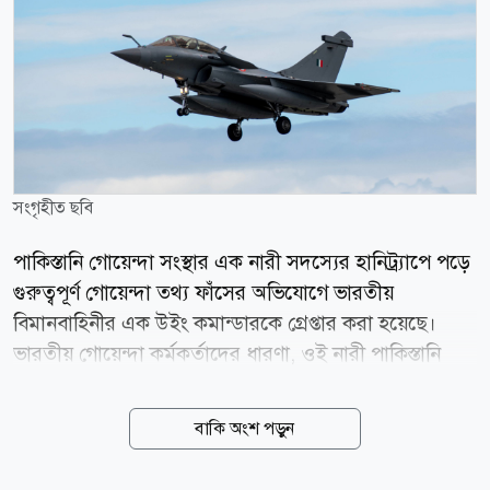
সংগৃহীত ছবি
পাকিস্তানি গোয়েন্দা সংস্থার এক নারী সদস্যের হানিট্র্যাপে পড়ে
গুরুত্বপূর্ণ গোয়েন্দা তথ্য ফাঁসের অভিযোগে ভারতীয়
বিমানবাহিনীর এক উইং কমান্ডারকে গ্রেপ্তার করা হয়েছে।
ভারতীয় গোয়েন্দা কর্মকর্তাদের ধারণা, ওই নারী পাকিস্তানি
গোয়েন্দা নেটওয়ার্কের সদস্য। ভারতীয় সংবাদমাধ্যম ইন্ডিয়া
টুডের শনিবার (৮ আগস্ট) প্রকাশিত এক প্রতিবেদনে বলা
বাকি অংশ পড়ুন
হয়েছে, গত ৩০ মে ওই পাইলটকে গ্রেপ্তার করা হয়। পরে
তাকে দিল্লির একটি আদালতে হাজির করা হলে আদালত তাকে