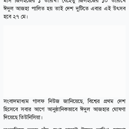
মাস জিলহজের ১ তারিখ। যেহেতু জিলহজের ১০ তারিখে
ঈদুল আজহা পালিত হয় তাই দেশ দুটিতে এবার এই উৎসব
হবে ২৭ মে।
সংবাদমাধ্যম গালফ নিউজ জানিয়েছে, বিশ্বের প্রথম দেশ
হিসেবে সবার আগে আনুষ্ঠানিকভাবে ঈদুল আজহার ঘোষণা
দিয়েছে তিউনিসিয়া।