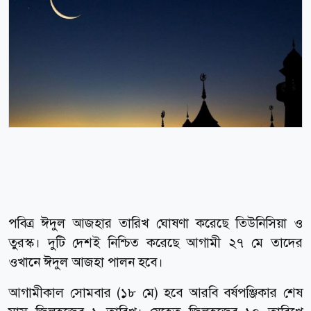
পবিত্র ঈদুল আজহার তারিখ ঘোষণা করেছে তিউনিসিয়া ও
তুরস্ক। দুটি দেশই নিশ্চিত করেছে আগামী ২৭ মে তাদের
ওখানে ঈদুল আজহা পালন হবে।
আগামীকাল সোমবার (১৮ মে) হবে আরবি বর্ষপঞ্জিকার শেষ