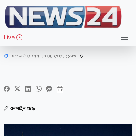
আন্তর্জাতিক
ঈদুল আজহার তারিখ চূড়ান্ত করল দুই
Live
দেশ, বাংলাদেশে কবে?
আপডেট: রোববার, ১৭ মে, ২০২৬, ১১:২৩
অনলাইন ডেস্ক