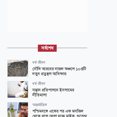
সর্বশেষ
ধর্ম-জীবন
সৌদি আরবের নাজদ অঞ্চলে ১০৩টি
নতুন প্রত্নস্থল আবিষ্কার
ধর্ম-জীবন
সন্তান প্রতিপালনে ইসলামের
নীতিমালা
আন্তর্জাতিক
পশ্চিমবঙ্গে একের পর এক মসজিদ
থেকে খুলে ফেলা হচ্ছে মাইক, শুভেন্দু