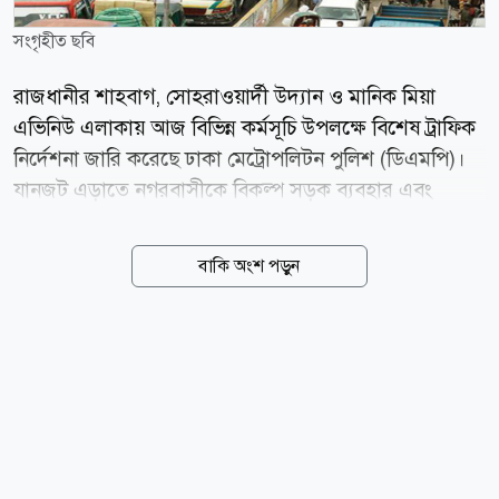
সংগৃহীত ছবি
রাজধানীর শাহবাগ, সোহরাওয়ার্দী উদ্যান ও মানিক মিয়া
এভিনিউ এলাকায় আজ বিভিন্ন কর্মসূচি উপলক্ষে বিশেষ ট্রাফিক
নির্দেশনা জারি করেছে ঢাকা মেট্রোপলিটন পুলিশ (ডিএমপি)।
যানজট এড়াতে নগরবাসীকে বিকল্প সড়ক ব্যবহার এবং
সংশ্লিষ্ট এলাকা এড়িয়ে চলার অনুরোধ জানিয়েছে সংস্থাটি। গত
মঙ্গলবার ডিএমপি কমিশনার শফিকুল ইসলাম স্বাক্ষরিত এক
বাকি অংশ পড়ুন
গণবিজ্ঞপ্তিতে জানানো হয়, ৫ আগস্ট ভোর ৫টা থেকে পরবর্তী
নির্দেশ না দেওয়া পর্যন্ত শাহবাগ, সোহরাওয়ার্দী উদ্যান, খেজুর
বাগান ও মানিক মিয়া এভিনিউ-সংলগ্ন এলাকায় যান চলাচল
সীমিত থাকবে। একই সঙ্গে বিভিন্ন গুরুত্বপূর্ণ মোড়ে ইউটার্ন ও
ডাইভারশন কার্যকর করা হবে। ফার্মগেট থেকে শাহবাগ
অভিমুখী যানবহন: হোটেল ইন্টারকন্টিনেন্টাল ক্রসিং হতে বামে
মোড় নিয়ে হেয়ার রোড ও মিন্টো রোড ব্যবহার করতে হবে।