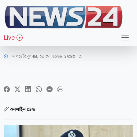
রাজধানী
অপরাধী যেই হোক, রাজনৈতিক পরিচয়
Live
বিবেচনা করা হবে না: ডিএমপি কমিশনার
আপডেট: বুধবার, ২০ মে, ২০২৬, ১৭:৪৩
অনলাইন ডেস্ক