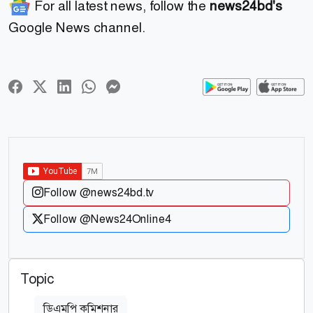
For all latest news, follow the
news24bd's
Google News channel.
Follow @news24bd.tv
Follow @News24Online4
Topic
ডিএমপি কমিশনার