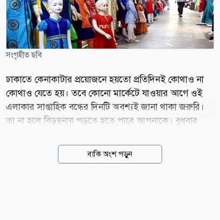
সংগৃহীত ছবি
ঢাকাতে কেনাকাটার প্রয়োজনে হয়তো প্রতিদিনই কোথাও না
কোথাও যেতে হয়। তবে কোনো মার্কেটে যাওয়ার আগে ওই
এলাকার সাপ্তাহিক বন্ধের দিনটি অবশ্যই জানা থাকা জরুরি।
তা না হলে বিড়ম্বনায় পড়তে হতে পারে আপনাকে। বুধবার
(০৫ আগস্ট) দিনের শুরুতেই দেখে নিন কোন কোন মার্কেট,
শপিংমল ও এলাকার দোকানপাট বন্ধ থাকবে। যেসব এলাকার
বাকি অংশ পড়ুন
মার্কেট বন্ধ পাবলিক ওয়ার্কস সেন্টার, ইউনিটি প্লাজা, যমুনা
ফিউচার পার্ক, নুরুনবী সুপার মার্কেট, ইউনাইটেড প্লাজা, কুশল
সেন্টার, এবি সুপার মার্কেট, আমির কমপ্লেক্স ও উত্তরার মাসকট
প্লাজা। বারিধারা, সাঁতারকুল, শাহাজাদপুর, নিকুঞ্জ-১, ২,
কুড়িল, বসুন্ধরা আবাসিক এলাকা, মধ্য ও উত্তর বাড্ডা,