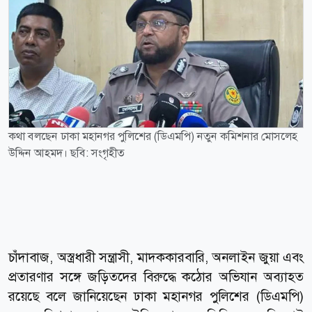
কথা বলছেন ঢাকা মহানগর পুলিশের (ডিএমপি) নতুন কমিশনার মোসলেহ
উদ্দিন আহমদ। ছবি: সংগৃহীত
চাঁদাবাজ, অস্ত্রধারী সন্ত্রাসী, মাদককারবারি, অনলাইন জুয়া এবং
প্রতারণার সঙ্গে জড়িতদের বিরুদ্ধে কঠোর অভিযান অব্যাহত
রয়েছে বলে জানিয়েছেন ঢাকা মহানগর পুলিশের (ডিএমপি)