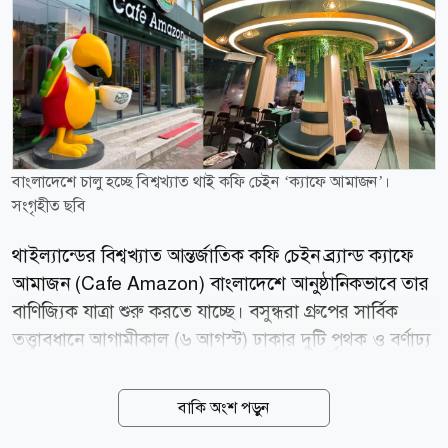
বাংলাদেশে চালু হচ্ছে বিশ্বখ্যাত থাই কফি চেইন ‘ক্যাফে আমাজন’।
সংগৃহীত ছবি
থাইল্যান্ডের বিশ্বখ্যাত আন্তর্জাতিক কফি চেইন ব্র্যান্ড ক্যাফে
আমাজন (Cafe Amazon) বাংলাদেশে আনুষ্ঠানিকভাবে তার
বাণিজ্যিক যাত্রা শুরু করতে যাচ্ছে। বসুন্ধরা গ্রুপের সার্বিক
তত্ত্বাবধানে আগামীকাল (৬ আগস্ট) ঢাকার দুটি পৃথক ও বর্ণাঢ্য
ভেন্যুতে দিনব্যাপী থাকবে উদ্বোধনী আয়োজনের নানা
পরিকল্পনার নজরকাড়া বাস্তবায়ন। ​উদ্বোধনী দিনের প্রথম পর্ব
বাকি অংশ পড়ুন
সকাল ১১টা ২০ মিনিটে বসুন্ধরা আবাসিক এলাকায় অবস্থিত