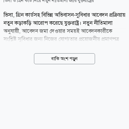
ভিসা ও গ্রিন কার্ড নিয়ে নতুন নীতিমালা জারি যুক্তরাষ্ট্রের
ভিসা, গ্রিন কার্ডসহ বিভিন্ন অভিবাসন-সুবিধার আবেদন প্রক্রিয়ায়
নতুন কড়াকড়ি আরোপ করেছে যুক্তরাষ্ট্র। নতুন নীতিমালা
অনুযায়ী, আবেদন জমা দেওয়ার সময়ই আবেদনকারীকে
সংশ্লিষ্ট সুবিধার জন্য নিজের যোগ্যতার প্রয়োজনীয় প্রমাণপত্র
জমা দিতে হবে। তা না হলে অতিরিক্ত তথ্য চাওয়ার সুযোগ না
দিয়েই আবেদন বাতিল করা হতে পারে। ভারতীয় সংবাদ সংস্থা
বাকি অংশ পড়ুন
এএনআই জানিয়েছে, বুধবার (৫ আগস্ট) প্রকাশিত এক সংবাদ
বিজ্ঞপ্তিতে এ তথ্য জানিয়েছে মার্কিন নাগরিকত্ব ও অভিবাসন
পরিষেবা (ইউএসসিআইএস)। নতুন নির্দেশনায় বলা হয়েছে,
আবেদনকারীরা যদি প্রয়োজনীয় প্রাথমিক নথি বা যোগ্যতার
প্রমাণ দাখিল করতে ব্যর্থ হন, তাহলে ইউএসসিআইএস
অতিরিক্ত তথ্য চেয়ে রিকোয়েস্ট ফর এভিডেন্স (RFE) বা
নোটিশ অব ইন্টেন্ট টু ডিনাই (NOID) জারি না করেই আবেদন
প্রত্যাখ্যান করতে পারবে। ইউএসসিআইএস জানিয়েছে, প্রতিটি
অভিবাসন-সুবিধার...