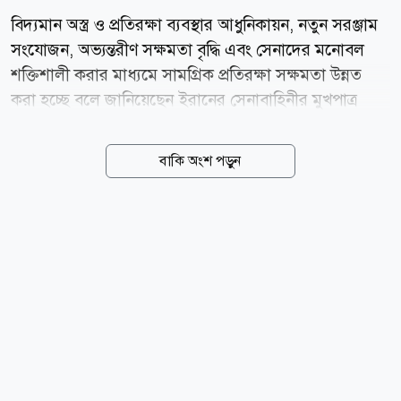
বিদ্যমান অস্ত্র ও প্রতিরক্ষা ব্যবস্থার আধুনিকায়ন, নতুন সরঞ্জাম
সংযোজন, অভ্যন্তরীণ সক্ষমতা বৃদ্ধি এবং সেনাদের মনোবল
শক্তিশালী করার মাধ্যমে সামগ্রিক প্রতিরক্ষা সক্ষমতা উন্নত
করা হচ্ছে বলে জানিয়েছেন ইরানের সেনাবাহিনীর মুখপাত্র
ব্রিগেডিয়ার জেনারেল মোহাম্মদ আক্রমিনিয়া। এর মধ্য
দিয়েযুদ্ধের জন্য ব্যাপক প্রস্তুতি নিচ্ছে দেশটি। ইরানের একটি
বাকি অংশ পড়ুন
আধা-সরকারি সংবাদ সংস্থা তাসনিম নিউজ এজেন্সির এক
প্রতিবেদনে এ তথ্য জানা গেছে। সাম্প্রতিক বছরগুলোতে এসব
পদক্ষেপ একযোগে বাস্তবায়নের ফলে সেনাবাহিনীর প্রতিরক্ষা
সক্ষমতা উল্লেখযোগ্যভাবে বৃদ্ধি পেয়েছে বলেও জানান তিনি।
আক্রমিনিয়া বলেন, বর্তমান পরিস্থিতিতে যুদ্ধ সক্ষমতার একটি
গুরুত্বপূর্ণ অংশ নির্ভর করে ক্ষতিগ্রস্ত বা পুরনো প্রতিরক্ষা
ব্যবস্থার সংস্কার ও আধুনিকায়নের ওপর। সেনাবাহিনী নিজস্ব...