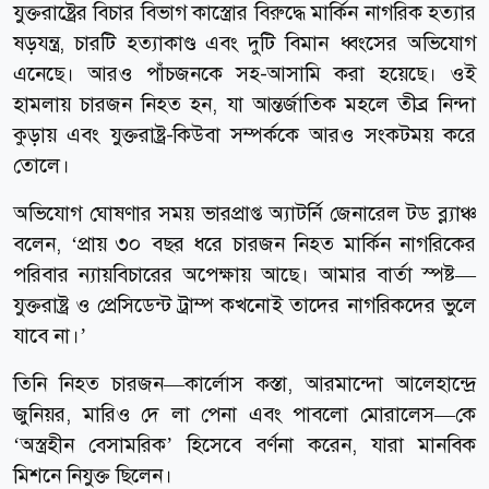
যুক্তরাষ্ট্রের বিচার বিভাগ কাস্ত্রোর বিরুদ্ধে মার্কিন নাগরিক হত্যার
ষড়যন্ত্র, চারটি হত্যাকাণ্ড এবং দুটি বিমান ধ্বংসের অভিযোগ
এনেছে। আরও পাঁচজনকে সহ-আসামি করা হয়েছে। ওই
হামলায় চারজন নিহত হন, যা আন্তর্জাতিক মহলে তীব্র নিন্দা
কুড়ায় এবং যুক্তরাষ্ট্র-কিউবা সম্পর্ককে আরও সংকটময় করে
তোলে।
অভিযোগ ঘোষণার সময় ভারপ্রাপ্ত অ্যাটর্নি জেনারেল টড ব্ল্যাঞ্চ
বলেন, ‘প্রায় ৩০ বছর ধরে চারজন নিহত মার্কিন নাগরিকের
পরিবার ন্যায়বিচারের অপেক্ষায় আছে। আমার বার্তা স্পষ্ট—
যুক্তরাষ্ট্র ও প্রেসিডেন্ট ট্রাম্প কখনোই তাদের নাগরিকদের ভুলে
যাবে না।’
তিনি নিহত চারজন—কার্লোস কস্তা, আরমান্দো আলেহান্দ্রে
জুনিয়র, মারিও দে লা পেনা এবং পাবলো মোরালেস—কে
‘অস্ত্রহীন বেসামরিক’ হিসেবে বর্ণনা করেন, যারা মানবিক
মিশনে নিযুক্ত ছিলেন।