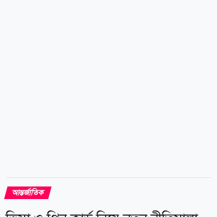
করে, জরুরি অর্থনৈতিক ক্ষমতা ব্যবহার করে এত উচ্চ হারে
শুল্ক আরোপের আইনগত ভিত্তি নেই। এ রায়ের ফলে
প্রেসিডেন্টের নির্বাহী ক্ষমতার ব্যবহারও উল্লেখযোগ্যভাবে
সীমিত হয়। রায় ঘোষণার আগে ট্রাম্প প্রশাসন বিভিন্ন দেশের
পণ্যের ওপর আরোপিত শুল্ক থেকে প্রায় ১৬৬ বিলিয়ন ডলার
আদায় করেছিল। পরে নিম্ন আদালতের নির্দেশে যুক্তরাষ্ট্রের...
আন্তর্জাতিক