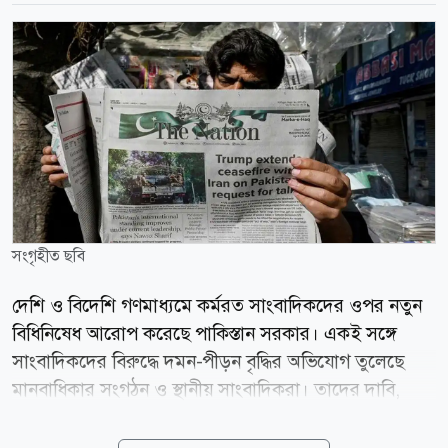
সংগৃহীত ছবি
দেশি ও বিদেশি গণমাধ্যমে কর্মরত সাংবাদিকদের ওপর নতুন
বিধিনিষেধ আরোপ করেছে পাকিস্তান সরকার। একই সঙ্গে
সাংবাদিকদের বিরুদ্ধে দমন-পীড়ন বৃদ্ধির অভিযোগ তুলেছে
মানবাধিকার সংগঠন ও স্থানীয় সাংবাদিকরা। তাদের দাবি,
এসব পদক্ষেপ দেশটিতে স্বাধীন সাংবাদিকতার পরিসর আরও
সংকুচিত করবে। নিউইয়র্ক টাইমস-এর প্রতিবেদনে স্থানীয়