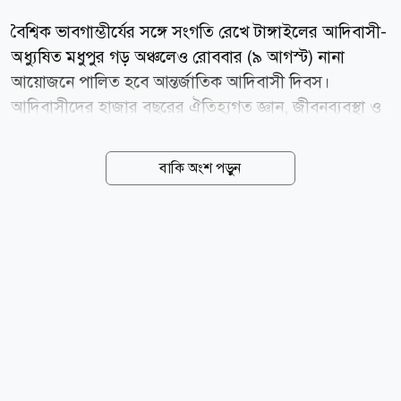
বৈশ্বিক ভাবগাম্ভীর্যের সঙ্গে সংগতি রেখে টাঙ্গাইলের আদিবাসী-
অধ্যুষিত মধুপুর গড় অঞ্চলেও রোববার (৯ আগস্ট) নানা
আয়োজনে পালিত হবে আন্তর্জাতিক আদিবাসী দিবস।
আদিবাসীদের হাজার বছরের ঐতিহ্যগত জ্ঞান, জীবনব্যবস্থা ও
সংস্কৃতিকে সমুন্নত রাখতে জাতিসংঘ এ বছরের মূল প্রতিপাদ্য
নির্ধারণ করেছে আদিবাসী ধাত্রীদের সম্মান ও স্বীকৃতি: জীবন ও
বাকি অংশ পড়ুন
কল্যাণ সুরক্ষা (Honouring Indigenous Midwives:
Safeguarding Life and Well-being)। দিবসটি উপলক্ষে
মধুপুরের কয়েকটি আদিবাসী সংগঠনের পক্ষ থেকে দিনব্যাপী
অনুষ্ঠানের আয়োজন করা হয়েছে। আদিবাসী দিবসের
কর্মসূচিতে প্রধান অতিথি হিসেবে উপস্থিত থাকবেন ডাক,
টেলিযোগাযোগ ও তথ্যপ্রযুক্তি এবং বিজ্ঞান ও প্রযুক্তিমন্ত্রী ফকির
মাহবুব আনাম স্বপন এমপি। দিনব্যাপী নানা কর্মসূচির আনন্দের
আবহেও মধুপুরের আদিবাসীদের মনে তীব্র ক্ষোভ ও হতাশা
বিরাজ করছে। সরকারি-বেসরকারি পৃষ্ঠপোষকতা না...