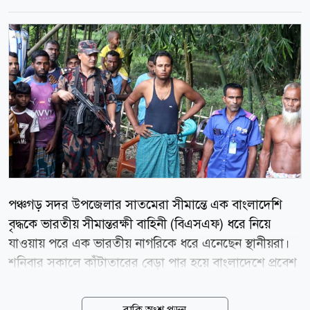
পঞ্চগড় সদর উপজেলার সাতমেরা সীমান্তে এক বাংলাদেশি
বৃদ্ধকে ভারতীয় সীমান্তরক্ষী বাহিনী (বিএসএফ) ধরে নিয়ে
যাওয়ায় পরে এক ভারতীয় নাগরিকে ধরে এনেছেন স্থানীয়রা।
শনিবার সকালে কাঁটাতারের বেড়া পার হয়ে বাংলাদেশে প্রবেশ
করলে সেই ভারতীয় নাগরিককে ধরে বিরাজোত এলাকায় নিয়ে
আসেন স্থানীয়রা। ভারতীয় ওই নাগরিকের নাম দীপঙ্কর গোপ
বাকি অংশ পড়ুন