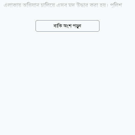
এলাকায় অভিযান চালিয়ে এসব মদ উদ্ধার করা হয়। পুলিশ
জানায়, গোপন সংবাদের ভিত্তিতে শনিবার ভোর সাড়ে পাঁচটার
দিকে উপজেলার ছোট গজনী-তাওয়াকুচা রাস্তায় বনের ভেতর
বাকি অংশ পড়ুন
বিশেষ অভিযান পরিচালনা করা হয়। এ সময় প্লাস্টিকের বস্তায়
মোড়ানো আমদানি নিষিদ্ধ বিভিন্ন ব্র্যান্ডের ৬০০ বোতল
ভারতীয় মদ উদ্ধার করা হয়। এসব মদের বাজারমূল্য প্রায় ১৬
লাখ ৭৬ হাজার টাকা। এ বিষয়ে ঝিনাইগাতী থানার ভারপ্রাপ্ত
কর্মকর্তা (ওসি) এসএম নূর মোহাম্মদ জানান, মাদক
চোরাকারবারির সঙ্গে জড়িত কাউকে আটক করা সম্ভব হয়নি।
তবে চোরাকারবারিদের গ্রেপ্তারে অভিযান অব্যাহত রয়েছে।
তিনি আরও বলেন, ঘটনায় জড়িতদের খুঁজে বের করতে তদন্ত
চলমান রয়েছে। মাদকের বিরুদ্ধে...