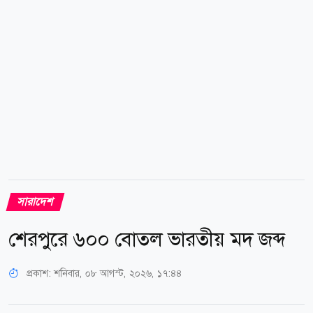
চৌধুরী জানান, সকাল থেকে দুই গ্রুপের মধ্যে দফায় দফায়
সংঘর্ষ হয়। খবর পেয়ে...
সারাদেশ
শেরপুরে ৬০০ বোতল ভারতীয় মদ জব্দ
প্রকাশ:
শনিবার, ০৮ আগস্ট, ২০২৬, ১৭:৪৪