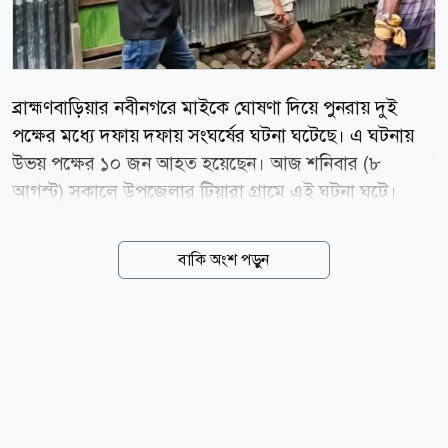
ব্রাহ্মণবাড়িয়ার নবীনগরে মাইকে ঘোষণা দিয়ে পুনরায় দুই
পক্ষের মধ্যে দফায় দফায় সংঘর্ষের ঘটনা ঘটেছে। এ ঘটনায়
উভয় পক্ষের ১০ জন আহত হয়েছেন। আজ শনিবার (৮
আগস্ট) সকালে উপজেলার টিয়ারা গ্রামে এই ঘটনা ঘটে।
স্থানীয়রা জানান, টিয়ারা গ্রামের হোসেন চেয়ারম্যান ও আতিকুর
রহমান গ্রুপের মধ্যে দীর্ঘদিন ধরে আধিপত্য বিস্তার নিয়ে বিরোধ
বাকি অংশ পড়ুন
চলছিল। পূর্বের বিরোধের জের ধরে দুই গ্রুপের লোকজনের
মধ্যে কথা কাটাকাটি শুরু হয়। এক পর্যায়ে তা মাইকে ঘোষণা
দিয়ে সংঘর্ষে রূপ নেয়। সংঘর্ষ চলাকালে উভয়পক্ষ দেশীয়
অস্ত্রশস্ত্র নিয়ে একে অপরের ওপর হামলা চালায়। এতে ১০ জন
আহত হন। আহতদের স্থানীয়ভাবে চিকিৎসা দেওয়া হয়েছে
এবং গুরুতর আহতদের বিভিন্ন হাসপাতালে ভর্তি করা হয়েছে।
নবীনগর থানার ভারপ্রাপ্ত কর্মকর্তা (ওসি) মোর্শেদুল আলম