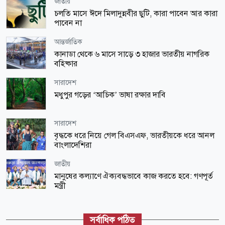
জাতীয়
চলতি মাসে ঈদে মিলাদুন্নবীর ছুটি, কারা পাবেন আর কারা
পাবেন না
আন্তর্জাতিক
কানাডা থেকে ৬ মাসে সাড়ে ৩ হাজার ভারতীয় নাগরিক
বহিষ্কার
সারাদেশ
মধুপুর গড়ের ‘আচিক’ ভাষা রক্ষার দাবি
সারাদেশ
বৃদ্ধকে ধরে নিয়ে গেল বিএসএফ, ভারতীয়কে ধরে আনল
বাংলাদেশিরা
জাতীয়
মানুষের কল্যাণে ঐক্যবদ্ধভাবে কাজ করতে হবে: গণপূর্ত
মন্ত্রী
স্বাস্থ্য
ডেঙ্গুতে আক্রান্ত হয়ে আরও ৫৪৪ জন হাসপাতালে ভর্তি
সর্বাধিক পঠিত